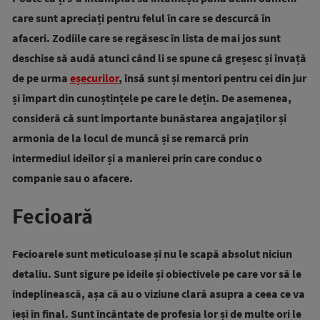
care sunt apreciați pentru felul în care se descurcă în
afaceri. Zodiile care se regăsesc în lista de mai jos sunt
deschise să audă atunci când li se spune că greșesc și învață
de pe urma
eșecurilor
, însă sunt și mentori pentru cei din jur
și împart din cunoștințele pe care le dețin. De asemenea,
consideră că sunt importante bunăstarea angajaților și
armonia de la locul de muncă și se remarcă prin
intermediul ideilor și a manierei prin care conduc o
companie sau o afacere.
Fecioară
Fecioarele sunt meticuloase și nu le scapă absolut niciun
detaliu. Sunt sigure pe ideile și obiectivele pe care vor să le
îndeplinească, așa că au o viziune clară asupra a ceea ce va
ieși în final. Sunt încântate de profesia lor și de multe ori le