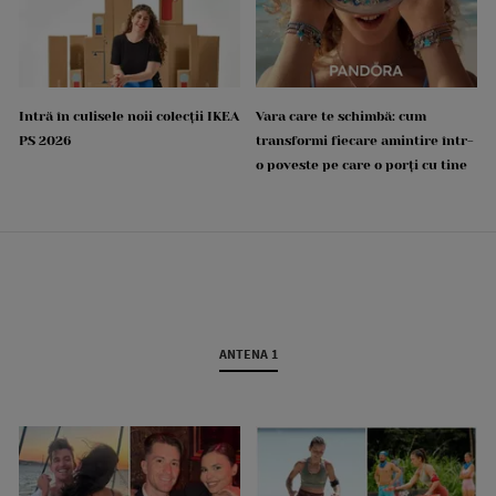
Intră în culisele noii colecții IKEA
Vara care te schimbă: cum
PS 2026
transformi fiecare amintire într-
o poveste pe care o porți cu tine
ANTENA 1