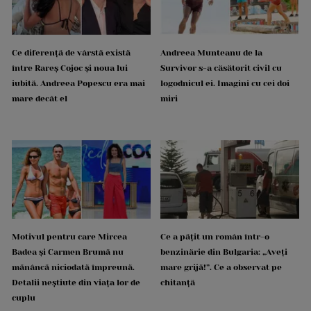
Ce diferență de vârstă există
Andreea Munteanu de la
între Rareș Cojoc și noua lui
Survivor s-a căsătorit civil cu
iubită. Andreea Popescu era mai
logodnicul ei. Imagini cu cei doi
mare decât el
miri
Motivul pentru care Mircea
Ce a pățit un român într-o
Badea și Carmen Brumă nu
benzinărie din Bulgaria: „Aveți
mănâncă niciodată împreună.
mare grijă!”. Ce a observat pe
Detalii neștiute din viața lor de
chitanță
cuplu