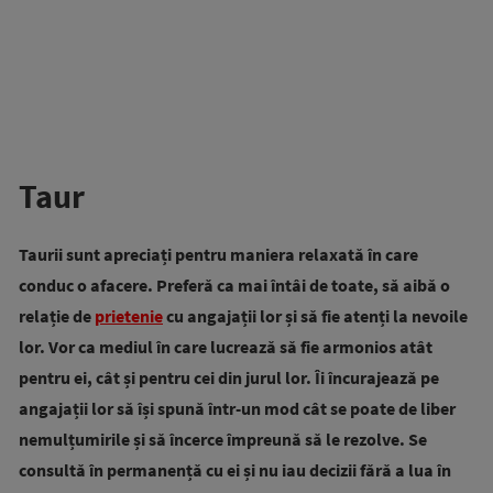
Taur
Taurii sunt apreciați pentru maniera relaxată în care
conduc o afacere. Preferă ca mai întâi de toate, să aibă o
relație de
prietenie
cu angajații lor și să fie atenți la nevoile
lor. Vor ca mediul în care lucrează să fie armonios atât
pentru ei, cât și pentru cei din jurul lor. Îi încurajează pe
angajații lor să își spună într-un mod cât se poate de liber
nemulțumirile și să încerce împreună să le rezolve. Se
consultă în permanență cu ei și nu iau decizii fără a lua în