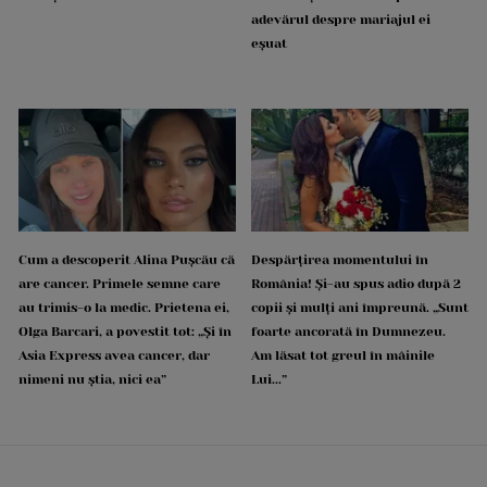
adevărul despre mariajul ei
eșuat
Cum a descoperit Alina Pușcău că
Despărțirea momentului în
are cancer. Primele semne care
România! Și-au spus adio după 2
au trimis-o la medic. Prietena ei,
copii și mulți ani împreună. „Sunt
Olga Barcari, a povestit tot: „Și în
foarte ancorată în Dumnezeu.
Asia Express avea cancer, dar
Am lăsat tot greul în mâinile
nimeni nu știa, nici ea”
Lui...”