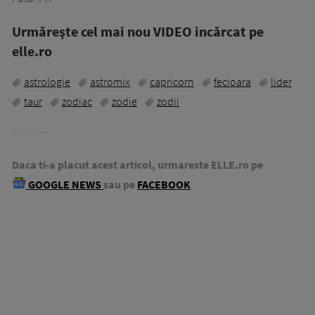
Urmăreşte cel mai nou VIDEO incărcat pe
elle.ro
astrologie
astromix
capricorn
fecioara
lider
taur
zodiac
zodie
zodii
Daca ti-a placut acest articol, urmareste ELLE.ro pe
GOOGLE NEWS
sau pe
FACEBOOK