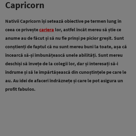
Capricorn
Nativii Capricorn își setează obiective pe termen lung în
ceea ce privește
cariera
lor, astfel încât mereu să știe ce
anume au de făcut și să nu fie prinși pe picior greșit. Sunt
conștienți de faptul că nu sunt mereu buni la toate, așa că
încearcă să-și îmbunățească unele abilități. Sunt mereu
deschiși să învețe de la colegii lor, dar și interesați să-i
îndrume și să le împărtășească din cunoștințele pe care le
au. Au idei de afaceri îndrăznețe și care le pot asigura un
profit fabulos.