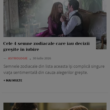
Cele 4 semne zodiacale care iau decizii
greșite în iubire
—
ASTROLOGIE
30 iulie 2026
Semnele zodiacale din lista aceasta își complică singure
viața sentimentală din cauza alegerilor greșite.
+ MAI MULTE