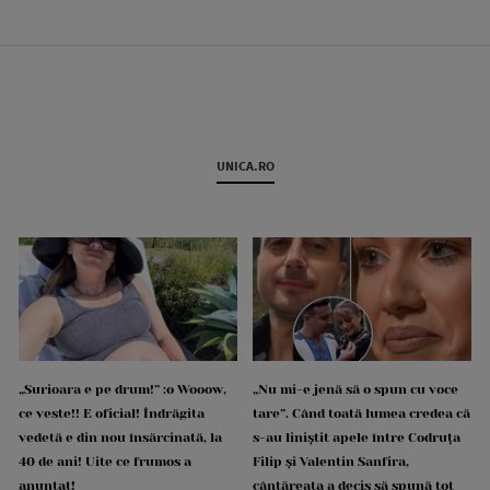
UNICA.RO
„Surioara e pe drum!” :o Wooow,
„Nu mi-e jenă să o spun cu voce
ce veste!! E oficial! Îndrăgita
tare”. Când toată lumea credea că
vedetă e din nou însărcinată, la
s-au liniștit apele între Codruța
40 de ani! Uite ce frumos a
Filip și Valentin Sanfira,
anunțat!
cântăreața a decis să spună tot