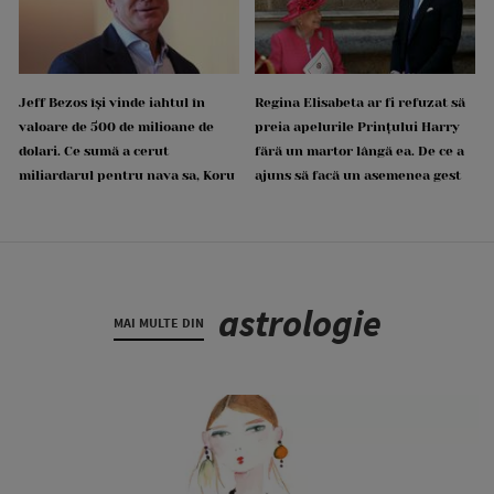
Jeff Bezos își vinde iahtul în
Regina Elisabeta ar fi refuzat să
valoare de 500 de milioane de
preia apelurile Prințului Harry
dolari. Ce sumă a cerut
fără un martor lângă ea. De ce a
miliardarul pentru nava sa, Koru
ajuns să facă un asemenea gest
astrologie
MAI MULTE DIN