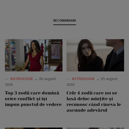
RECOMANDARI
—
ASTROLOGIE
06 august
—
ASTROLOGIE
05 august
2026
2026
Top 3 zodii care domină
Cele 4 zodii care nu se
orice conflict și își
lasă deloc mințite și
impun punctul de vedere
recunosc când cineva le
ascunde adevărul