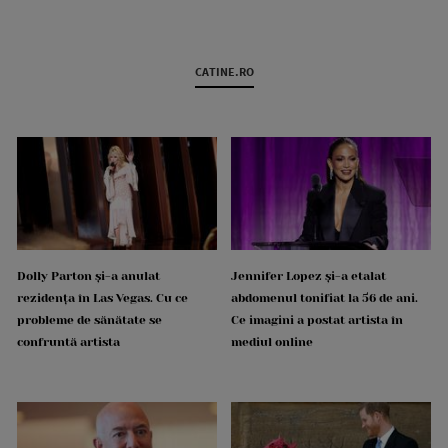
CATINE.RO
Dolly Parton și-a anulat
Jennifer Lopez și-a etalat
rezidența în Las Vegas. Cu ce
abdomenul tonifiat la 56 de ani.
probleme de sănătate se
Ce imagini a postat artista în
confruntă artista
mediul online