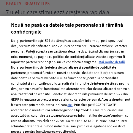
BEAUTY
BEAUTY TIPS
BE
țe
7 uleiuri care stimulează creșterea rapidă a
Ce
părului
de
Nouă ne pasă ca datele tale personale să rămână
confidențiale
Noi și partenerii noștri
594
stocăm și/sau accesăm informații pe dispozitivul
dvs., precum identificatorii cookie unici pentru prelucrarea datelor cu caracter
personal. Puteți accepta sau gestiona alegerile dvs. făcând clic mai jos sau în
orice moment, pe pagina cu politica de confidențialitate. Aceste alegeri vor fi
raportate partenerilor noștri și nu vă vor afecta navigarea.
Mai multe detalii
Noi si partenerii nostri (retelele de socializare si agentiile de publicitate
partenere, precum si furnizorii nostri de servicii de date analitice) prelucram
ELLE Style Awards
Termeni si conditii
date pentru a permite website-ului sa functioneze, pentru a personaliza
2024
continutul si anunturile publicitare afisate in functie de interesele si/sau profilul
Politica de
dvs., pentru a va oferi functionalitati aferente retelelor de socializare si pentru a
Despre ELLE
confidențialitate
analiza traficul pe website. Beneficiati de drepturile prevazute de art. 15-22 din
Romania
GDPR in legatura cu prelucrarea datelor cu caracter personal. Aceste drepturi pot
Politica de cookies
fi exercitate prin modalitatea indicata
aici
. Prin click pe “ACCEPT TOATE”,
Contact
Publicitate
acceptati folosirea tuturor Tehnologiilor de tip Cookie, care implica inclusiv
acceptul dvs. cu privire la stocarea/accesarea informatiilor de catre Vendor-ii cu
Abonamente
care colaboram. Prin click pe “VREAU SA MODIFIC SETARILE INDIVIDUAL” puteti
schimba preferintele in mod individual, mai putin cele legate de cookie strict
necesare pentru functionarea website-ului.