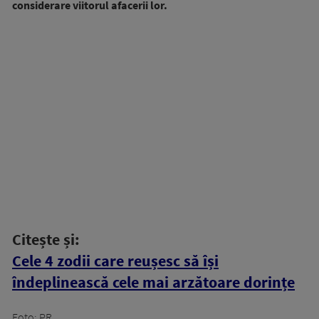
considerare viitorul afacerii lor.
Citește și:
Cele 4 zodii care reușesc să își
îndeplinească cele mai arzătoare dorințe
Foto: PR