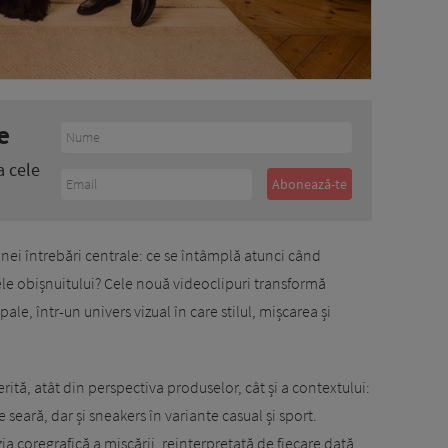
e
a cele
nei întrebări centrale: ce se întâmplă atunci când
le obișnuitului? Cele nouă videoclipuri transformă
ale, într-un univers vizual în care stilul, mișcarea și
rită, atât din perspectiva produselor, cât și a contextului:
e seară, dar și sneakers în variante casual și sport.
a coregrafică a mișcării, reinterpretată de fiecare dată