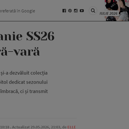
preferată în Google
IULIE 2026
anie SS26
ră-vară
i-a dezvăluit colecția
itol dedicat sezonului
îmbracă, ci și transmit
 10:18
. Actualizat 29.05.2026, 21:03,
de
ELLE