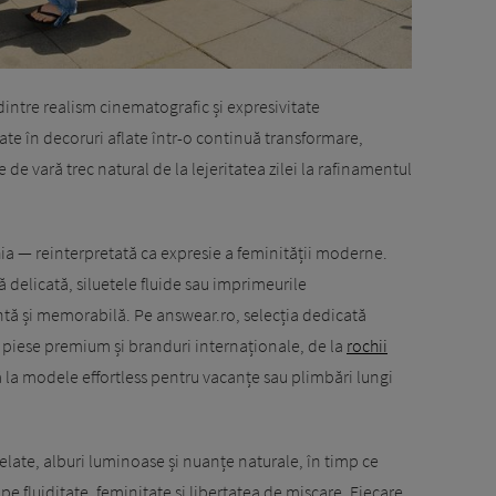
 dintre realism cinematografic și expresivitate
te în decoruri aflate într-o continuă transformare,
 de vară trec natural de la lejeritatea zilei la rafinamentul
chia — reinterpretată ca expresie a feminității moderne.
 delicată, siluetele fluide sau imprimeurile
ntă și memorabilă. Pe answear.ro, selecția dedicată
 piese premium și branduri internaționale, de la
rochii
 la modele effortless pentru vacanțe sau plimbări lungi
late, alburi luminoase și nuanțe naturale, în timp ce
pe fluiditate, feminitate și libertatea de mișcare. Fiecare