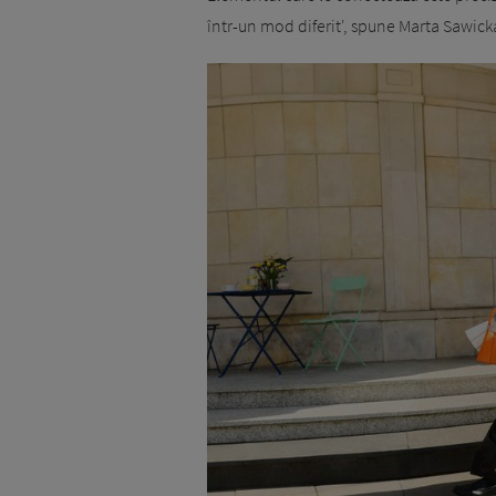
într-un mod diferit', spune Marta Sawick