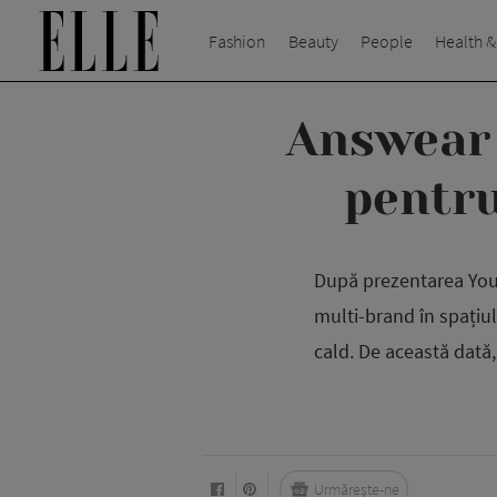
Fashion
Beauty
People
Health &
Answear 
pentru
După prezentarea Your
multi-brand în spațiu
cald. De această dată,
Urmărește-ne