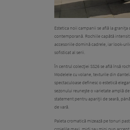
Estetica noii campanii se află la granița
contemporană. Rochiile capătă intensita
accesoriile domină cadrele, iar look-urile
sofisticat al serii.
În centrul colecției SS26 se află însă ro
Modelele cu volane, texturile din dantelă
spectaculoase definesc o estetică elega
sezonului reunește o varietate amplă de
statement pentru apariții de seară, până
de vară.
Paleta cromatică mizează pe tonuri paste
croielile maxi, midi sau mini pun accent 