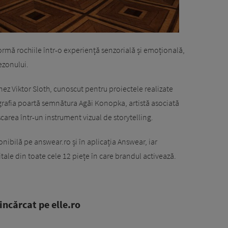
mă rochiile într-o experiență senzorială și emoțională,
ezonului.
z Viktor Sloth, cunoscut pentru proiectele realizate
grafia poartă semnătura Agăi Konopka, artistă asociată
carea într-un instrument vizual de storytelling.
ibilă pe answear.ro și în aplicația Answear, iar
tale din toate cele 12 piețe în care brandul activează.
ncărcat pe elle.ro