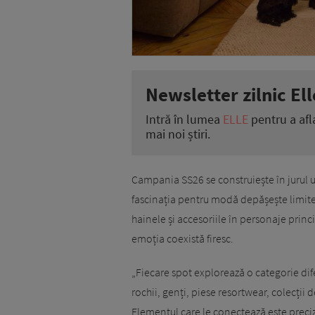
Newsletter zilnic Ell
Intră în lumea
ELLE
pentru a afl
mai noi știri.
Campania SS26 se construiește în jurul u
fascinația pentru modă depășește limite
hainele și accesoriile în personaje princip
emoția coexistă firesc.
„Fiecare spot explorează o categorie dife
rochii, genți, piese resortwear, colecții d
Elementul care le conectează este precizi