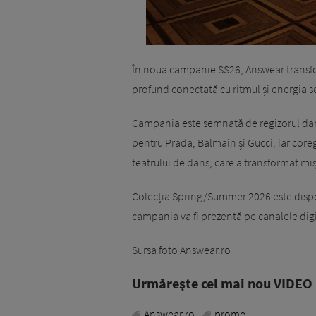
În noua campanie SS26, Answear transfor
profund conectată cu ritmul și energia s
Campania este semnată de regizorul dane
pentru Prada, Balmain și Gucci, iar core
teatrului de dans, care a transformat miș
Colecția Spring/Summer 2026 este dispon
campania va fi prezentă pe canalele digi
Sursa foto Answear.ro
Urmăreşte cel mai nou VIDEO i
Answear.ro
promo