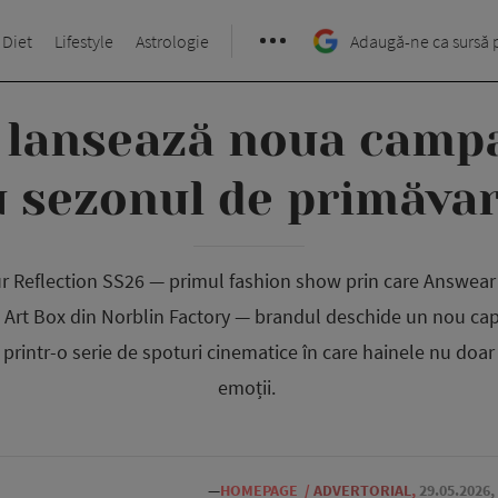
 Diet
Lifestyle
Astrologie
Adaugă-ne ca sursă 
lansează noua camp
 sezonul de primăva
 Reflection SS26 — primul fashion show prin care Answear ș
l Art Box din Norblin Factory — brandul deschide un nou cap
 printr-o serie de spoturi cinematice în care hainele nu doar 
emoții.
—
HOMEPAGE
/
ADVERTORIAL
,
29.05.2026,