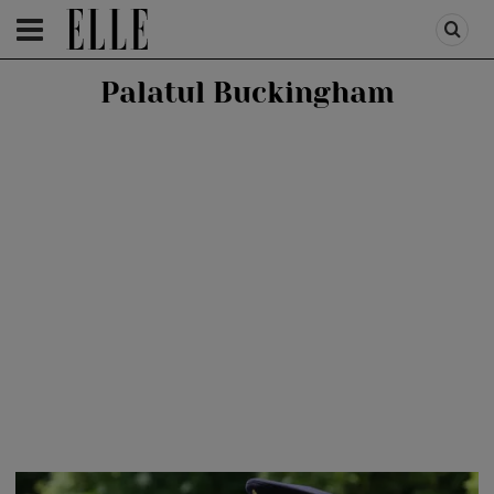
HOMEPAGE
/
PEOPLE
/
ROYALS
Palatul Buckingham