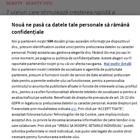
BEAUTY
BEAUTY TIPS
BE
țe
7 uleiuri care stimulează creșterea rapidă a
Ce
părului
de
Nouă ne pasă ca datele tale personale să rămână
confidențiale
Noi și partenerii noștri
594
stocăm și/sau accesăm informații pe dispozitivul
dvs., precum identificatorii cookie unici pentru prelucrarea datelor cu caracter
personal. Puteți accepta sau gestiona alegerile dvs. făcând clic mai jos sau în
orice moment, pe pagina cu politica de confidențialitate. Aceste alegeri vor fi
raportate partenerilor noștri și nu vă vor afecta navigarea.
Mai multe detalii
Noi si partenerii nostri (retelele de socializare si agentiile de publicitate
partenere, precum si furnizorii nostri de servicii de date analitice) prelucram
ELLE Style Awards
Termeni si conditii
date pentru a permite website-ului sa functioneze, pentru a personaliza
continutul si anunturile publicitare afisate in functie de interesele si/sau profilul
2024
Politica de
dvs., pentru a va oferi functionalitati aferente retelelor de socializare si pentru a
Despre ELLE
confidențialitate
analiza traficul pe website. Beneficiati de drepturile prevazute de art. 15-22 din
Romania
GDPR in legatura cu prelucrarea datelor cu caracter personal. Aceste drepturi pot
Politica de cookies
fi exercitate prin modalitatea indicata
aici
. Prin click pe “ACCEPT TOATE”,
Contact
acceptati folosirea tuturor Tehnologiilor de tip Cookie, care implica inclusiv
Publicitate
acceptul dvs. cu privire la stocarea/accesarea informatiilor de catre Vendor-ii cu
Abonamente
care colaboram. Prin click pe “VREAU SA MODIFIC SETARILE INDIVIDUAL” puteti
schimba preferintele in mod individual, mai putin cele legate de cookie strict
necesare pentru functionarea website-ului.