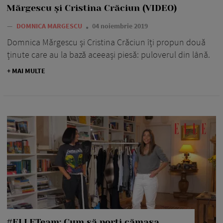
Mărgescu și Cristina Crăciun (VIDEO)
—
DOMNICA MARGESCU
04 noiembrie 2019
Domnica Mărgescu și Cristina Crăciun îți propun două
ținute care au la bază aceeași piesă: puloverul din lână.
+ MAI MULTE
#ELLETeam: Cum să porți cămașa