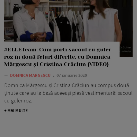
#ELLETeam: Cum porți sacoul cu guler
roz în două feluri diferite, cu Domnica
Mărgescu și Cristina Crăciun (VIDEO)
—
DOMNICA MARGESCU
07 ianuarie 2020
Domnica Mărgescu și Cristina Crăciun au compus două
ținute care au la bază aceeași piesă vestimentară: sacoul
cu guler roz.
+ MAI MULTE