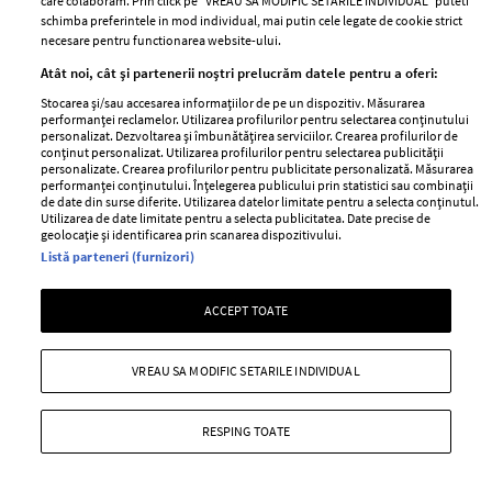
care colaboram. Prin click pe “VREAU SA MODIFIC SETARILE INDIVIDUAL” puteti
printată a revistei Elle România și către versiunea video!
schimba preferintele in mod individual, mai putin cele legate de cookie strict
Descoperă alături de ELLE de unde, cum și de ce aleg își
necesare pentru functionarea website-ului.
vedetele tale preferate hainele și accesoriile și care este
Atât noi, cât și partenerii noștri prelucrăm datele pentru a oferi:
stilul lor!
Stocarea și/sau accesarea informațiilor de pe un dispozitiv. Măsurarea
performanței reclamelor. Utilizarea profilurilor pentru selectarea conținutului
+ MAI MULTE
personalizat. Dezvoltarea și îmbunătățirea serviciilor. Crearea profilurilor de
conținut personalizat. Utilizarea profilurilor pentru selectarea publicității
personalizate. Crearea profilurilor pentru publicitate personalizată. Măsurarea
performanței conținutului. Înțelegerea publicului prin statistici sau combinații
de date din surse diferite. Utilizarea datelor limitate pentru a selecta conținutul.
Utilizarea de date limitate pentru a selecta publicitatea. Date precise de
geolocație și identificarea prin scanarea dispozitivului.
Listă parteneri (furnizori)
ACCEPT TOATE
VREAU SA MODIFIC SETARILE INDIVIDUAL
RESPING TOATE
#ELLETeam: Cum să porți sacoul alb, cu
Domnica Mărgescu și Cristina Crăciun