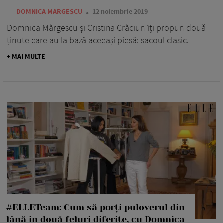
—
DOMNICA MARGESCU
12 noiembrie 2019
Domnica Mărgescu și Cristina Crăciun îți propun două
ținute care au la bază aceeași piesă: sacoul clasic.
+ MAI MULTE
#ELLETeam: Cum să porți puloverul din
lână în două feluri diferite, cu Domnica