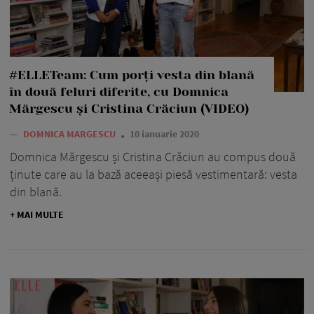
#ELLETeam: Cum porți vesta din blană
în două feluri diferite, cu Domnica
Mărgescu și Cristina Crăciun (VIDEO)
—
DOMNICA MARGESCU
10 ianuarie 2020
Domnica Mărgescu și Cristina Crăciun au compus două
ținute care au la bază aceeași piesă vestimentară: vesta
din blană.
+ MAI MULTE