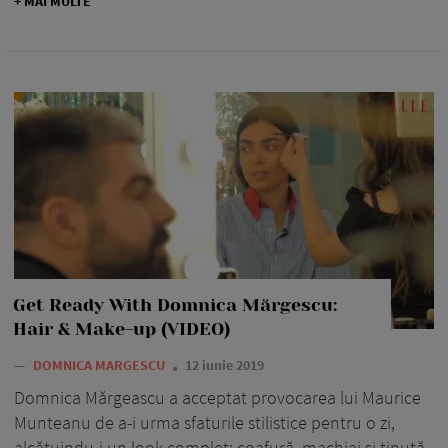
+ MAI MULTE
Get Ready With Domnica Mărgescu:
Hair & Make-up (VIDEO)
—
DOMNICA MARGESCU
12 iunie 2019
Domnica Mărgeascu a acceptat provocarea lui Maurice
Munteanu de a-i urma sfaturile stilistice pentru o zi,
alcătuindu-i un look complet: coafură, machiaj și ținută.