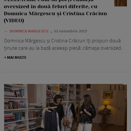
oversized în două feluri diferite, cu
Domnica Mărgescu și Cristina Crăciun
(VIDEO)
—
DOMNICA MARGESCU
01 noiembrie 2019
Domnica Mărgescu și Cristina Crăciun îți propun două
ținute care au la bază aceeași piesă: cămașa oversized.
+ MAI MULTE