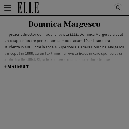
HOMEPAGE
/
ADVERTORIAL
Domnica Margescu
In prezent director de moda la revista ELLE, Domnica Margescu a avut
un coup de foudre pentru lumea modei acum 10 ani, cand era
studenta in anul intai la scoala Superioara. Cariera Domnicai Margescu
a inceput in 1999, cu un fax trimis la revista Exces in care spunea ca si-
ar dori sa fie stilist. Si, ca intr-o lume ideala in care dorintele se
implinesc pe loc, scenariul a continuat frumos.
+ MAI MULT
”Am lucrat la 20 de ani, Look, Olivia, Viva si in prezent la ELLE. Daca ma
uit acum in jurul meu mi se pare ca traiesc in alta lume, cu designeri
autohtoni, cu magazine multibrand si cu multi tineri pe care ii admiri
cind mergi pe strada pentru cat sint de bine imbracati”, spune
Domnica Margescu.