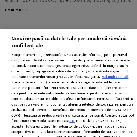
+ MAI MULTE
Nouă ne pasă ca datele tale personale să rămână
confidențiale
Noi și partenerii noștri
594
stocăm și/sau accesăm informații pe dispozitivul
dvs., precum identificatorii cookie unici pentru prelucrarea datelor cu caracter
personal. Puteți accepta sau gestiona alegerile dvs. făcând clic mai jos sau în
orice moment, pe pagina cu politica de confidențialitate. Aceste alegeri vor fi
raportate partenerilor noștri și nu vă vor afecta navigarea.
Mai multe detalii
Noi si partenerii nostri (retelele de socializare si agentiile de publicitate
partenere, precum si furnizorii nostri de servicii de date analitice) prelucram
date pentru a permite website-ului sa functioneze, pentru a personaliza
continutul si anunturile publicitare afisate in functie de interesele si/sau profilul
Operațiunea Dulapul cu… Ioana Blaj
dvs., pentru a va oferi functionalitati aferente retelelor de socializare si pentru a
(VIDEO)
analiza traficul pe website. Beneficiati de drepturile prevazute de art. 15-22 din
GDPR in legatura cu prelucrarea datelor cu caracter personal. Aceste drepturi pot
—
DOMNICA MARGESCU
04 martie 2019
fi exercitate prin modalitatea indicata
aici
. Prin click pe “ACCEPT TOATE”,
acceptati folosirea tuturor Tehnologiilor de tip Cookie, care implica inclusiv
Rubrica "Operațiunea Dulapul" migrează din versiunea
acceptul dvs. cu privire la stocarea/accesarea informatiilor de catre Vendor-ii cu