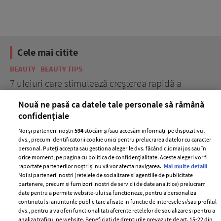
Cele mai citite
BEAUTY
BEAUTY TIPS
BE
țe
7 uleiuri care stimulează creșterea rapidă a
Ce
părului
de
Nouă ne pasă ca datele tale personale să rămână
confidențiale
Noi și partenerii noștri
594
stocăm și/sau accesăm informații pe dispozitivul
dvs., precum identificatorii cookie unici pentru prelucrarea datelor cu caracter
personal. Puteți accepta sau gestiona alegerile dvs. făcând clic mai jos sau în
orice moment, pe pagina cu politica de confidențialitate. Aceste alegeri vor fi
raportate partenerilor noștri și nu vă vor afecta navigarea.
Mai multe detalii
Noi si partenerii nostri (retelele de socializare si agentiile de publicitate
partenere, precum si furnizorii nostri de servicii de date analitice) prelucram
ELLE Style Awards
Termeni si conditii
date pentru a permite website-ului sa functioneze, pentru a personaliza
2024
continutul si anunturile publicitare afisate in functie de interesele si/sau profilul
Politica de
dvs., pentru a va oferi functionalitati aferente retelelor de socializare si pentru a
Despre ELLE
confidențialitate
analiza traficul pe website. Beneficiati de drepturile prevazute de art. 15-22 din