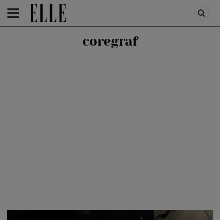
HOMEPAGE
/
LIFESTYLE
/
EVENIMENTE ARTA-TEATRU
coregraf