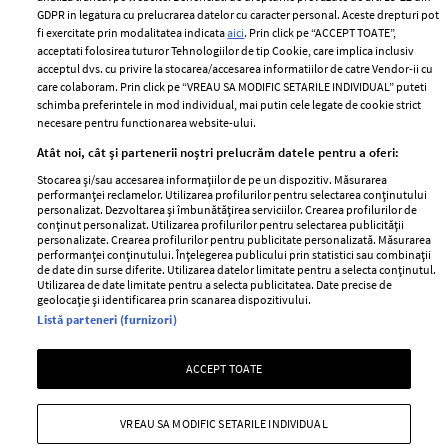
Romania
GDPR in legatura cu prelucrarea datelor cu caracter personal. Aceste drepturi pot
Politica de cookies
fi exercitate prin modalitatea indicata
aici
. Prin click pe “ACCEPT TOATE”,
Contact
Publicitate
acceptati folosirea tuturor Tehnologiilor de tip Cookie, care implica inclusiv
acceptul dvs. cu privire la stocarea/accesarea informatiilor de catre Vendor-ii cu
Abonamente
care colaboram. Prin click pe “VREAU SA MODIFIC SETARILE INDIVIDUAL” puteti
schimba preferintele in mod individual, mai putin cele legate de cookie strict
necesare pentru functionarea website-ului.
Stiri
Libertatea pentru
Atât noi, cât și partenerii noștri prelucrăm datele pentru a oferi:
femei
GSP
Stocarea și/sau accesarea informațiilor de pe un dispozitiv. Măsurarea
Viva
performanței reclamelor. Utilizarea profilurilor pentru selectarea conținutului
Unica
personalizat. Dezvoltarea și îmbunătățirea serviciilor. Crearea profilurilor de
Avantaje
conținut personalizat. Utilizarea profilurilor pentru selectarea publicității
Baby
personalizate. Crearea profilurilor pentru publicitate personalizată. Măsurarea
Retete practice
performanței conținutului. Înțelegerea publicului prin statistici sau combinații
Retete
de date din surse diferite. Utilizarea datelor limitate pentru a selecta conținutul.
Utilizarea de date limitate pentru a selecta publicitatea. Date precise de
geolocație și identificarea prin scanarea dispozitivului.
Pariază responsabil! Decizia ONJN nr. 821/25.09.2025.
Listă parteneri (furnizori)
Jocurile de noroc sunt interzise minorilor.
ACCEPT TOATE
Copyright © 2026 Ringier Romania SRL
VREAU SA MODIFIC SETARILE INDIVIDUAL