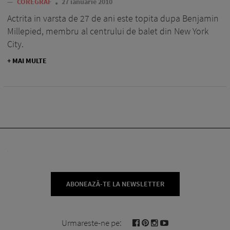
—
COREGRAF
27 ianuarie 2010
Actrita in varsta de 27 de ani este topita dupa Benjamin
Millepied, membru al centrului de balet din New York
City.
+ MAI MULTE
ABONEAZĂ-TE LA NEWSLETTER
Urmareste-ne pe: