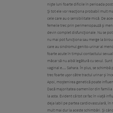
niște luni foarte dificile în perioada po
Și tot ele vor reacționa probabil mult 
cele care au o sensibilitate mică. De ac
femeile trec prin perimenopauză și menop
devin complet disfuncționale. Nu se pot 
nu mai pot funcționa sau merge la birou,
care au sindromul genito-urinar al menop
foarte acute în timpul contactului sexual
măcar să nu aibă legătură cu sexul. Sunt 
vaginal e… Sahara. În plus, se schimbă 
trec foarte ușor către tractul urinar și î
Apoi, moștenirea genetică poate influe
Dacă majoritatea oamenilor din familia m
la asta. Evident că tot ce fac în viață inf
deja labil pe partea cardiovasculară, în
mult mai dur la aceste schimbări. Și cân