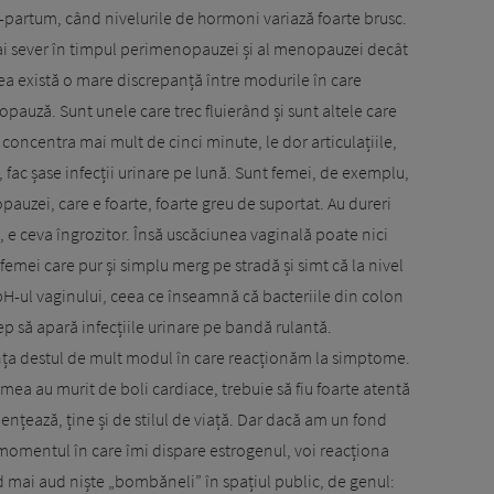
st-partum, când nivelurile de hormoni variază foarte brusc.
mai sever în timpul perimenopauzei și al menopauzei decât
eea există o mare discrepanță între modurile în care
auză. Sunt unele care trec fluierând și sunt altele care
concentra mai mult de cinci minute, le dor articulațiile,
 fac șase infecții urinare pe lună. Sunt femei, de exemplu,
auzei, care e foarte, foarte greu de suportat. Au dureri
, e ceva îngrozitor. Însă uscăciunea vaginală poate nici
femei care pur și simplu merg pe stradă și simt că la nivel
pH-ul vaginului, ceea ce înseamnă că bacteriile din colon
ncep să apară infecțiile urinare pe bandă rulantă.
nța destul de mult modul în care reacționăm la simptome.
ea au murit de boli cardiace, trebuie să fiu foarte atentă
luențează, ține și de stilul de viață. Dar dacă am un fond
 momentul în care îmi dispare estrogenul, voi reacționa
d mai aud niște „bombăneli” în spațiul public, de genul: