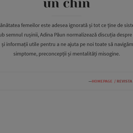
un chin
 sănătatea femeilor este adesea ignorată și tot ce ține de sis
ub semnul rușinii, Adina Păun normalizează discuția despr
in și informații utile pentru a ne ajuta pe noi toate să navigă
simptome, preconcepții și mentalități misogine.
—
HOMEPAGE
/
REVISTA