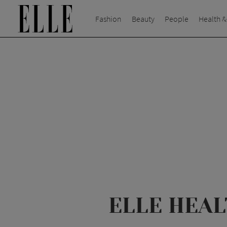
Fashion
Beauty
People
Health &
ELLE HEALT