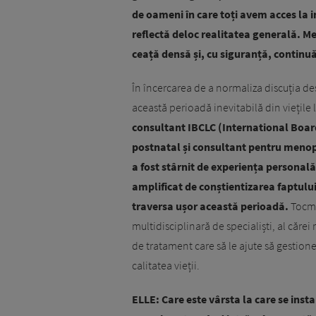
de oameni în care toți avem acces la 
reflectă deloc realitatea generală. Me
ceață densă și, cu siguranță, continu
În încercarea de a normaliza discuția de
această perioadă inevitabilă din viețile 
consultant IBCLC (International Board
postnatal și consultant pentru menopa
a fost stârnit de experiența personal
amplificat de conștientizarea faptulu
traversa ușor această perioadă.
Tocma
multidisciplinară de specialiști, al cărei 
de tratament care să le ajute să gesti
calitatea vieții.
ELLE: Care este vârsta la care se inst