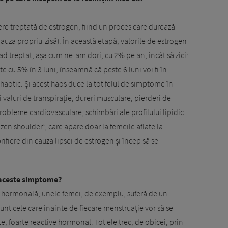
 treptată de estrogen, fiind un proces care durează
auza propriu-zisă). În această etapă, valorile de estrogen
ad treptat, așa cum ne-am dori, cu 2% pe an, încât să zici:
 cu 5% în 3 luni, înseamnă că peste 6 luni voi fi în
 haotic. Și acest haos duce la tot felul de simptome în
aluri de transpirație, dureri musculare, pierderi de
robleme cardiovasculare, schimbări ale profilului lipidic.
ozen shoulder”, care apare doar la femeile aflate la
rifiere din cauza lipsei de estrogen și încep să se
 aceste simptome?
e hormonală, unele femei, de exemplu, suferă de un
nt cele care înainte de fiecare menstruație vor să se
, foarte reactive hormonal. Tot ele trec, de obicei, prin