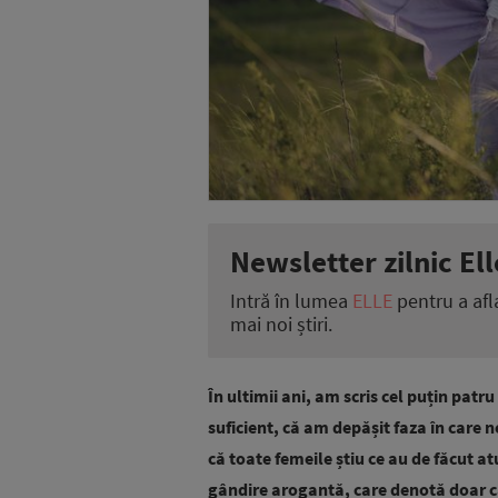
Newsletter zilnic Ell
Intră în lumea
ELLE
pentru a afl
mai noi știri.
În ultimii ani, am scris cel puțin pat
suficient, că am depășit faza în care 
că toate femeile știu ce au de făcut a
gândire arogantă, care denotă doar câ