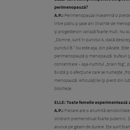
perimenopauză?
A.P.:
Perimenopauza înseamnă o pierdere
între patru și șase ani (înainte de menop
și progesteron variază foarte mult. Nu sc
„Domne, sunt în punctul A, dacă descrește
punctul B.” Nu este așa, din păcate. Este
perimenopauză și menopauză: bufeuri și v
concentrare – așa-numitul „brain fog”, p
Există și o afecțiune care se numește „fr
menopauză. Articulațiile își pierd din lub
blocheze.
ELLE: Toate femeile experimentează
A.P.:
Fiecare are o anumită sensibilitat
sindrom premenstrual foarte puternic. Su
arunce pe geam de durere. Ele sunt foarte