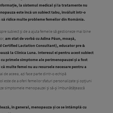
informație, la sistemul medical și la tratamente nu
nopauza este încă un subiect tabu, învăluit într-o
ă să ridice multe probleme femeilor din România.
spre subiect și de a ajuta femeile să gestioneze mai bine
lor,
am stat de vorbă cu Adina Păun, moașă,
 Certified Lactation Consultant), educator pre &
uză la Clinica Luna. Interesul ei pentru acest subiect
ă cu primele simptome ale perimenopauzei și a fost
i că multe femei nu au resursele necesare pentru a
i de aceea, azi face parte dintr-o echipă
rol este de a oferi femeilor sfaturi personalizate și opțiuni
oneze simptomele menopauzei și să-și îmbunătățească
alează, în general, menopauza și ce se întâmplă cu