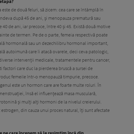
 etapă?
ste de două feluri, să zicem: cea care se întâmplă în
ză undeva după 45 de ani, și menopauza prematură sau
0 de ani, iar precoce, între 40 și 45. Există două motive
inte de termen. Pe de o parte, femeia respectivă poate
oală hormonală sau un dezechilibru hormonal important,
ală autoimună care îi atacă ovarele, deci ceva patologic,
diverse intervenții medicale, tratamentele pentru cancer,
ști factori care duc la pierderea bruscă a sursei de
troduc femeile într-o menopauză timpurie, precoce.
genul este un hormon care are foarte multe roluri. În
menstruației, însă el influențează masa musculară,
otonină și mulți alți hormoni de la nivelul creierului.
t estrogen, din cauza unui proces natural, îți sunt afectate
 pe care începem să le resimțim încă din