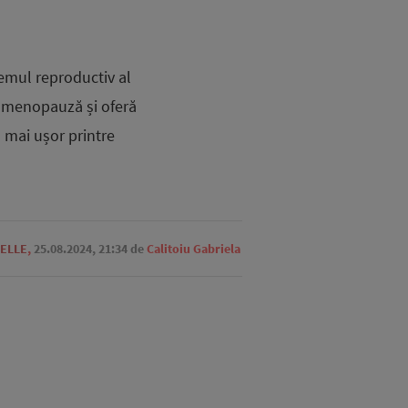
temul reproductiv al
e menopauză și oferă
m mai ușor printre
 ELLE
,
25.08.2024, 21:34
de
Calitoiu Gabriela