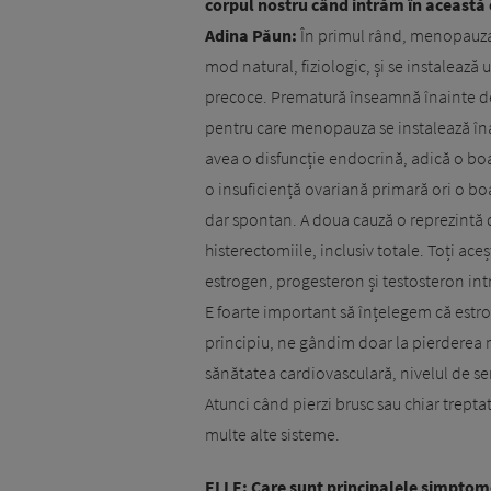
corpul nostru când intrăm în această
Adina Păun:
În primul rând, menopauza e
mod natural, fiziologic, și se instalea
precoce. Prematură înseamnă înainte de 4
pentru care menopauza se instalează îna
avea o disfuncție endocrină, adică o b
o insuficiență ovariană primară ori o bo
dar spontan. A doua cauză o reprezintă 
histerectomiile, inclusiv totale. Toți ace
estrogen, progesteron și testosteron in
E foarte important să înțelegem că estro
principiu, ne gândim doar la pierderea 
sănătatea cardiovasculară, nivelul de ser
Atunci când pierzi brusc sau chiar trepta
multe alte sisteme.
ELLE: Care sunt principalele simptome