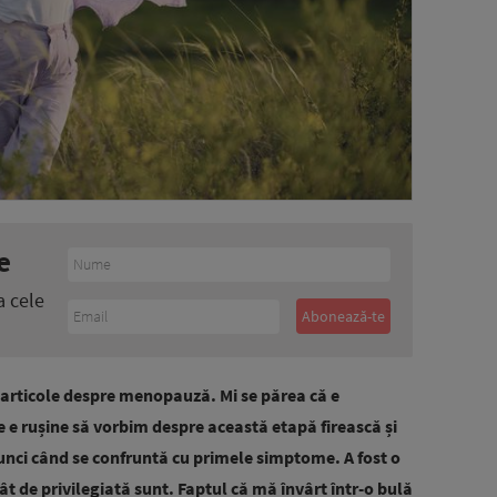
e
a cele
ru articole despre menopauză. Mi se părea că e
ne e rușine să vorbim despre această etapă firească și
tunci când se confruntă cu primele simptome. A fost o
t de privilegiată sunt. Faptul că mă învârt într-o bulă