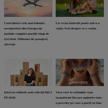
Unul dintre cele mai folosite
Un vecin instruit poate salva o
aeroporturi din Europa își
viață. Vezi despre ce e vorba
închide complet porțile timp de
trei luni. Milioane de pasageri,
afectați
Intră în culisele noii colecții IKEA
Vara care te schimbă: cum
PS 2026
transformi fiecare amintire într-
o poveste pe care o porți cu tine