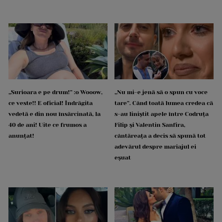
„Surioara e pe drum!” :o Wooow,
„Nu mi-e jenă să o spun cu voce
ce veste!! E oficial! Îndrăgita
tare”. Când toată lumea credea că
vedetă e din nou însărcinată, la
s-au liniștit apele între Codruța
40 de ani! Uite ce frumos a
Filip și Valentin Sanfira,
anunțat!
cântăreața a decis să spună tot
adevărul despre mariajul ei
eșuat