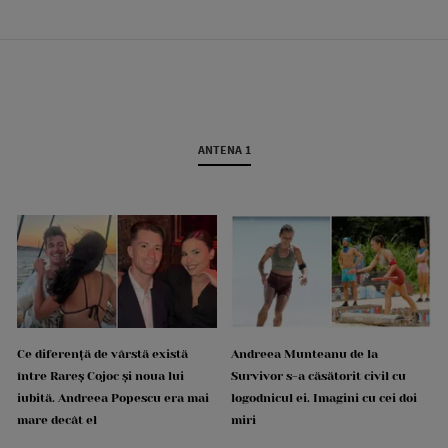
ANTENA 1
Ce diferență de vârstă există
Andreea Munteanu de la
între Rareș Cojoc și noua lui
Survivor s-a căsătorit civil cu
iubită. Andreea Popescu era mai
logodnicul ei. Imagini cu cei doi
mare decât el
miri