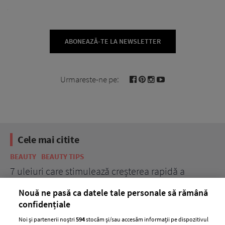
ABONEAZĂ-TE LA NEWSLETTER
Urmareste-ne pe:
Cele mai citite
BEAUTY
BEAUTY TIPS
BE
țe
7 uleiuri care stimulează creșterea rapidă a
Ce
părului
de
Nouă ne pasă ca datele tale personale să rămână
confidențiale
Noi și partenerii noștri
594
stocăm și/sau accesăm informații pe dispozitivul