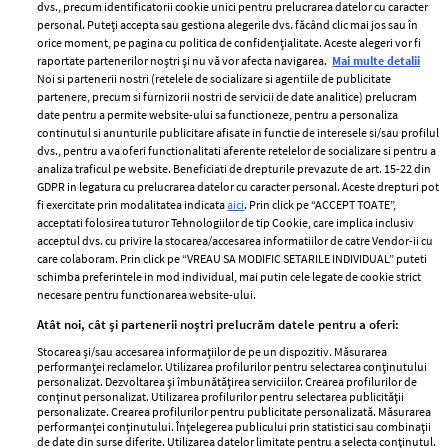
dvs., precum identificatorii cookie unici pentru prelucrarea datelor cu caracter
personal. Puteți accepta sau gestiona alegerile dvs. făcând clic mai jos sau în
orice moment, pe pagina cu politica de confidențialitate. Aceste alegeri vor fi
raportate partenerilor noștri și nu vă vor afecta navigarea.
Mai multe detalii
Noi si partenerii nostri (retelele de socializare si agentiile de publicitate
partenere, precum si furnizorii nostri de servicii de date analitice) prelucram
ELLE Style Awards
Termeni si conditii
date pentru a permite website-ului sa functioneze, pentru a personaliza
2024
continutul si anunturile publicitare afisate in functie de interesele si/sau profilul
Politica de
dvs., pentru a va oferi functionalitati aferente retelelor de socializare si pentru a
Despre ELLE
confidențialitate
analiza traficul pe website. Beneficiati de drepturile prevazute de art. 15-22 din
Romania
GDPR in legatura cu prelucrarea datelor cu caracter personal. Aceste drepturi pot
Politica de cookies
fi exercitate prin modalitatea indicata
aici
. Prin click pe “ACCEPT TOATE”,
Contact
Publicitate
acceptati folosirea tuturor Tehnologiilor de tip Cookie, care implica inclusiv
acceptul dvs. cu privire la stocarea/accesarea informatiilor de catre Vendor-ii cu
Abonamente
care colaboram. Prin click pe “VREAU SA MODIFIC SETARILE INDIVIDUAL” puteti
schimba preferintele in mod individual, mai putin cele legate de cookie strict
necesare pentru functionarea website-ului.
Stiri
Libertatea pentru
Atât noi, cât și partenerii noștri prelucrăm datele pentru a oferi:
femei
GSP
Stocarea și/sau accesarea informațiilor de pe un dispozitiv. Măsurarea
Viva
performanței reclamelor. Utilizarea profilurilor pentru selectarea conținutului
Unica
personalizat. Dezvoltarea și îmbunătățirea serviciilor. Crearea profilurilor de
Avantaje
conținut personalizat. Utilizarea profilurilor pentru selectarea publicității
Baby
personalizate. Crearea profilurilor pentru publicitate personalizată. Măsurarea
Retete practice
performanței conținutului. Înțelegerea publicului prin statistici sau combinații
Retete
de date din surse diferite. Utilizarea datelor limitate pentru a selecta conținutul.