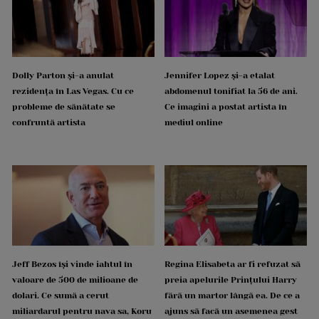
Dolly Parton și-a anulat
Jennifer Lopez și-a etalat
rezidența în Las Vegas. Cu ce
abdomenul tonifiat la 56 de ani.
probleme de sănătate se
Ce imagini a postat artista în
confruntă artista
mediul online
Jeff Bezos își vinde iahtul în
Regina Elisabeta ar fi refuzat să
valoare de 500 de milioane de
preia apelurile Prințului Harry
dolari. Ce sumă a cerut
fără un martor lângă ea. De ce a
miliardarul pentru nava sa, Koru
ajuns să facă un asemenea gest