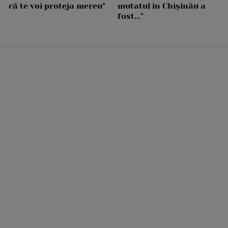
că te voi proteja mereu"
mutatul în Chișinău a
fost..."