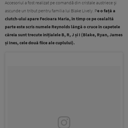
Accesoriul a fost realizat pe comandă din cristale austriece și
ascunde un tribut pentru familia lui Blake Lively. P
e o față a
clutch-ului apare Fecioara Maria, în timp ce pe cealaltă
parte este scris numele Reynolds lângă o cruce în capetele
căreia sunt trecute inițialele B, R, J și I (Blake, Ryan, James
și Ines, cele două fiice ale cuplului).