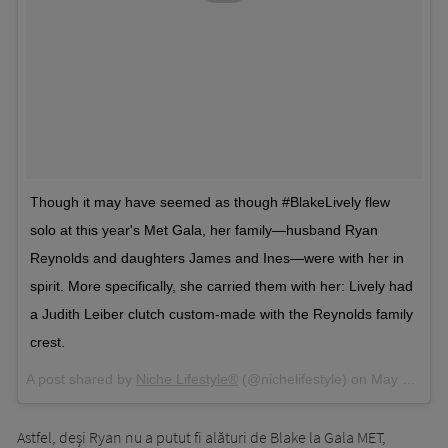
Though it may have seemed as though #BlakeLively flew
solo at this year's Met Gala, her family—husband Ryan
Reynolds and daughters James and Ines—were with her in
spirit. More specifically, she carried them with her: Lively had
a Judith Leiber clutch custom-made with the Reynolds family
crest.
A post shared by
Niche Lifestyle®
(@nichelifestyle) on
May 9, 2018 at 11:57pm PDT
Astfel, deși Ryan nu a putut fi alături de Blake la Gala MET,