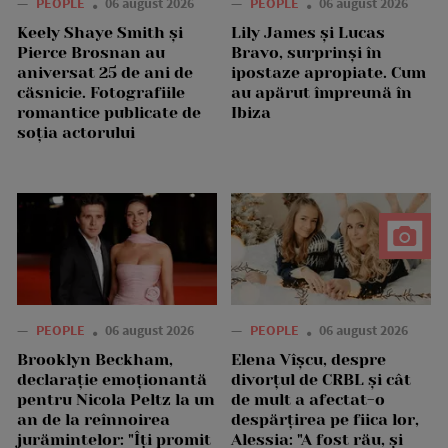
—
PEOPLE
06 august 2026
—
PEOPLE
06 august 2026
Keely Shaye Smith și
Lily James și Lucas
Pierce Brosnan au
Bravo, surprinși în
aniversat 25 de ani de
ipostaze apropiate. Cum
căsnicie. Fotografiile
au apărut împreună în
romantice publicate de
Ibiza
soția actorului
—
PEOPLE
06 august 2026
—
PEOPLE
06 august 2026
Brooklyn Beckham,
Elena Vîșcu, despre
declarație emoționantă
divorțul de CRBL și cât
pentru Nicola Peltz la un
de mult a afectat-o
an de la reînnoirea
despărțirea pe fiica lor,
jurămintelor: "Îți promit
Alessia: "A fost rău, și