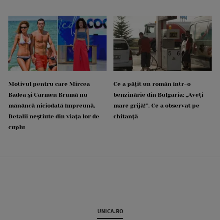
Motivul pentru care Mircea
Ce a pățit un român într-o
Badea și Carmen Brumă nu
benzinărie din Bulgaria: „Aveți
mănâncă niciodată împreună.
mare grijă!”. Ce a observat pe
Detalii neștiute din viața lor de
chitanță
cuplu
UNICA.RO