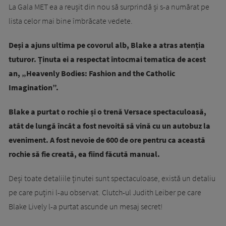
La Gala MET ea a reușit din nou să surprindă și s-a numărat pe
lista celor mai bine îmbrăcate vedete.
Deși a ajuns ultima pe covorul alb, Blake a atras atenția
tuturor. Ținuta ei a respectat întocmai tematica de acest
an, „Heavenly Bodies: Fashion and the Catholic
Imagination”.
Blake a purtat o rochie și o trenă Versace spectaculoasă,
atât de lungă încât a fost nevoită să vină cu un autobuz la
eveniment. A fost nevoie de 600 de ore pentru ca această
rochie să fie creată, ea fiind făcută manual.
Deși toate detaliile ținutei sunt spectaculoase, există un detaliu
pe care puțini l-au observat. Clutch-ul Judith Leiber pe care
Blake Lively l-a purtat ascunde un mesaj secret!