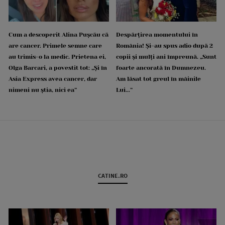
Cum a descoperit Alina Pușcău că
Despărțirea momentului în
are cancer. Primele semne care
România! Și-au spus adio după 2
au trimis-o la medic. Prietena ei,
copii și mulți ani împreună. „Sunt
Olga Barcari, a povestit tot: „Și în
foarte ancorată în Dumnezeu.
Asia Express avea cancer, dar
Am lăsat tot greul în mâinile
nimeni nu știa, nici ea”
Lui...”
CATINE.RO