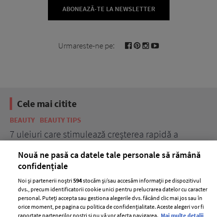
ABONEAZĂ-TE LA NEWSLETTER
Urmareste-ne pe:
Cele mai citite
BEAUTY
BEAUTY TIPS
BE
țe
7 uleiuri care stimulează creșterea rapidă a
Ce
părului
de
Nouă ne pasă ca datele tale personale să rămână
confidențiale
Noi și partenerii noștri
594
stocăm și/sau accesăm informații pe dispozitivul
dvs., precum identificatorii cookie unici pentru prelucrarea datelor cu caracter
personal. Puteți accepta sau gestiona alegerile dvs. făcând clic mai jos sau în
orice moment, pe pagina cu politica de confidențialitate. Aceste alegeri vor fi
raportate partenerilor noștri și nu vă vor afecta navigarea.
Mai multe detalii