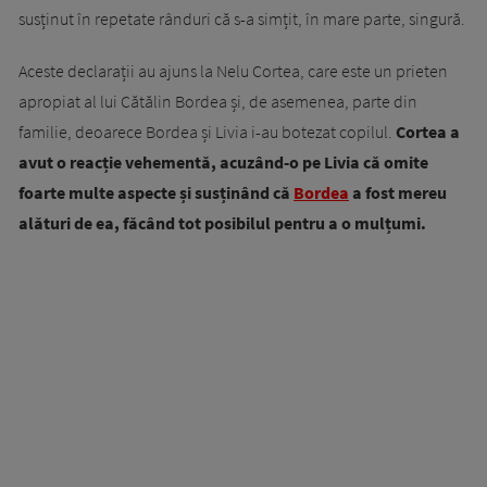
susținut în repetate rânduri că s-a simțit, în mare parte, singură.
Aceste declarații au ajuns la Nelu Cortea, care este un prieten
apropiat al lui Cătălin Bordea și, de asemenea, parte din
familie, deoarece Bordea și Livia i-au botezat copilul.
Cortea a
avut o reacție vehementă, acuzând-o pe Livia că omite
foarte multe aspecte și susținând că
Bordea
a fost mereu
alături de ea, făcând tot posibilul pentru a o mulțumi.