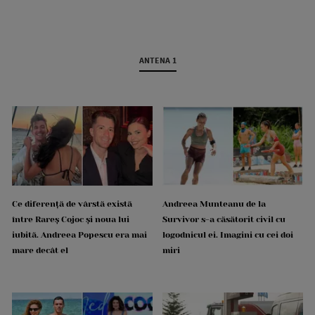
ANTENA 1
Ce diferență de vârstă există
Andreea Munteanu de la
între Rareș Cojoc și noua lui
Survivor s-a căsătorit civil cu
iubită. Andreea Popescu era mai
logodnicul ei. Imagini cu cei doi
mare decât el
miri