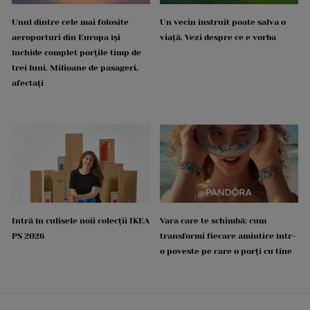
Unul dintre cele mai folosite
Un vecin instruit poate salva o
aeroporturi din Europa își
viață. Vezi despre ce e vorba
închide complet porțile timp de
trei luni. Milioane de pasageri,
afectați
Intră în culisele noii colecții IKEA
Vara care te schimbă: cum
PS 2026
transformi fiecare amintire într-
o poveste pe care o porți cu tine