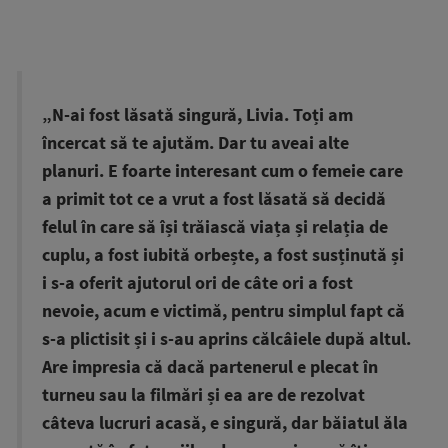
„N-ai fost lăsată singură, Livia. Toți am
încercat să te ajutăm. Dar tu aveai alte
planuri. E foarte interesant cum o femeie care
a primit tot ce a vrut a fost lăsată să decidă
felul în care să își trăiască viața și relația de
cuplu, a fost iubită orbește, a fost susținută și
i s-a oferit ajutorul ori de câte ori a fost
nevoie, acum e victimă, pentru simplul fapt că
s-a plictisit și i s-au aprins călcâiele după altul.
Are impresia că dacă partenerul e plecat în
turneu sau la filmări și ea are de rezolvat
câteva lucruri acasă, e singură, dar băiatul ăla