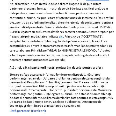
Noi si partenerii nostri (retelele de socializare si agentiile de publicitate
partenere, precum si furnizorii nostri de servicii de date analitice) prelucram
ELLE Style Awards
Termeni si conditii
date pentru a permite website-ului sa functioneze, pentru a personaliza
2024
continutul si anunturile publicitare afisate in functie de interesele si/sau profilul
Politica de
dvs., pentru a va oferi functionalitati aferente retelelor de socializare si pentru a
Despre ELLE
confidențialitate
analiza traficul pe website. Beneficiati de drepturile prevazute de art. 15-22 din
Romania
GDPR in legatura cu prelucrarea datelor cu caracter personal. Aceste drepturi pot
Politica de cookies
fi exercitate prin modalitatea indicata
aici
. Prin click pe “ACCEPT TOATE”,
Contact
Publicitate
acceptati folosirea tuturor Tehnologiilor de tip Cookie, care implica inclusiv
acceptul dvs. cu privire la stocarea/accesarea informatiilor de catre Vendor-ii cu
Abonamente
care colaboram. Prin click pe “VREAU SA MODIFIC SETARILE INDIVIDUAL” puteti
schimba preferintele in mod individual, mai putin cele legate de cookie strict
necesare pentru functionarea website-ului.
Stiri
Libertatea pentru
Atât noi, cât și partenerii noștri prelucrăm datele pentru a oferi:
femei
GSP
Stocarea și/sau accesarea informațiilor de pe un dispozitiv. Măsurarea
Viva
performanței reclamelor. Utilizarea profilurilor pentru selectarea conținutului
Unica
personalizat. Dezvoltarea și îmbunătățirea serviciilor. Crearea profilurilor de
Avantaje
conținut personalizat. Utilizarea profilurilor pentru selectarea publicității
Baby
personalizate. Crearea profilurilor pentru publicitate personalizată. Măsurarea
Retete practice
performanței conținutului. Înțelegerea publicului prin statistici sau combinații
Retete
de date din surse diferite. Utilizarea datelor limitate pentru a selecta conținutul.
Utilizarea de date limitate pentru a selecta publicitatea. Date precise de
geolocație și identificarea prin scanarea dispozitivului.
Pariază responsabil! Decizia ONJN nr. 821/25.09.2025.
Listă parteneri (furnizori)
Jocurile de noroc sunt interzise minorilor.