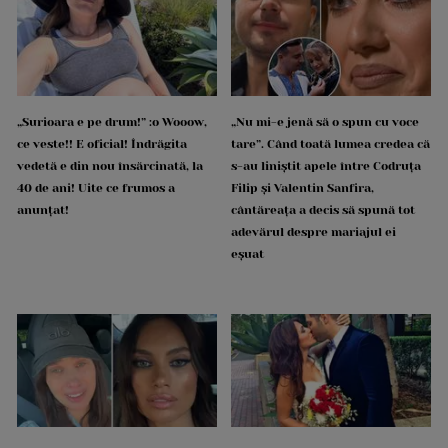
„Surioara e pe drum!” :o Wooow,
„Nu mi-e jenă să o spun cu voce
ce veste!! E oficial! Îndrăgita
tare”. Când toată lumea credea că
vedetă e din nou însărcinată, la
s-au liniștit apele între Codruța
40 de ani! Uite ce frumos a
Filip și Valentin Sanfira,
anunțat!
cântăreața a decis să spună tot
adevărul despre mariajul ei
eșuat