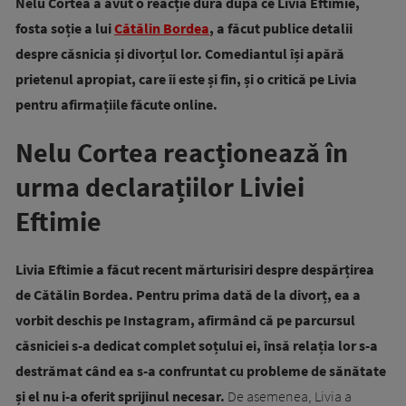
Nelu Cortea a avut o reacție dură după ce
Livia Eftimie
,
fosta soție a lui
Cătălin Bordea
, a făcut publice detalii
despre căsnicia și divorțul lor. Comediantul își apără
prietenul apropiat, care îi este și fin, și o critică pe Livia
pentru afirmațiile făcute online.
Nelu Cortea reacționează în
urma declarațiilor Liviei
Eftimie
Livia Eftimie a făcut recent mărturisiri despre despărțirea
de Cătălin Bordea. Pentru prima dată de la divorț, ea a
vorbit deschis pe Instagram, afirmând că pe parcursul
căsniciei s-a dedicat complet soțului ei, însă relația lor s-a
destrămat când ea s-a confruntat cu probleme de sănătate
și el nu i-a oferit sprijinul necesar.
De asemenea, Livia a