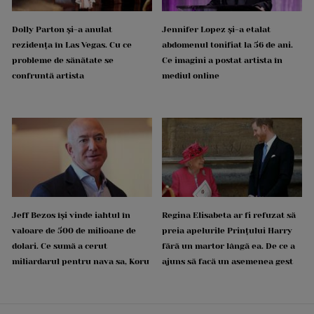
Dolly Parton și-a anulat
Jennifer Lopez și-a etalat
rezidența în Las Vegas. Cu ce
abdomenul tonifiat la 56 de ani.
probleme de sănătate se
Ce imagini a postat artista în
confruntă artista
mediul online
Jeff Bezos își vinde iahtul în
Regina Elisabeta ar fi refuzat să
valoare de 500 de milioane de
preia apelurile Prințului Harry
dolari. Ce sumă a cerut
fără un martor lângă ea. De ce a
miliardarul pentru nava sa, Koru
ajuns să facă un asemenea gest