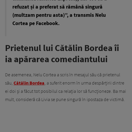
refuzat și a preferat să rămână singură
(multzam pentru asta)”, a transmis Nelu
Cortea pe Facebook.
Prietenul lui Cătălin Bordea îi
ia apărarea comediantului
De asemenea, Nelu Cortea a scris în mesajul său că prietenul
său,
Cătălin Bordea
, a suferit enorm în urma despărțirii dintre
ei doi și a făcut tot posibilul ca relația lor să funcționeze. Ba mai
mult, consideră că Livia se pune singură în ipostaza de victimă.