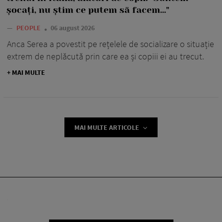
șocați, nu știm ce putem să facem..."
—
PEOPLE
06 august 2026
Anca Serea a povestit pe rețelele de socializare o situație
extrem de neplăcută prin care ea și copiii ei au trecut.
+ MAI MULTE
MAI MULTE ARTICOLE