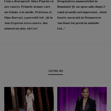
Cum a descoperit Alina Pușcău că
Despărțirea momentului în
are cancer. Primele semne care
România! Și-au spus adio după 2
au trimis-o la medic. Prietena ei,
copii și mulți ani împreună. „Sunt
Olga Barcari, a povestit tot: „Și în
foarte ancorată în Dumnezeu.
Asia Express avea cancer, dar
Am lăsat tot greul în mâinile
nimeni nu știa, nici ea”
Lui...”
CATINE.RO