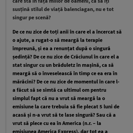
care stă în fața miilor de oameni, ca să îți
susțină stilul de viață balenciagan, nu e tot
singur pe scenă?
De ce nu zice de toți anii în care el a încercat să
o ajute, a rugat-o să meargă la terapie
împreună, și ea a renunțat după o singură
ședință? De ce nu zice de Crăciunul în care el a
stat singur cu un brăduletz în mașină, ca să
meargă să o înveselească în timp ce ea era în
mărăcini? De ce nu zice de momentul în care l-
a făcut să se simtă ca ultimul om pentru
simplul fapt că nu a vrut să meargă la o
emisiune la care trebuia să fie plecat 5 luni de
acasă și n-a vrut să te lase singură? Sau că a
vrut să plece cu ea în America (n.r. – la
emisiunea America Express), dar tot ea a