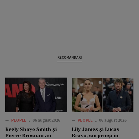
RECOMANDARI
—
PEOPLE
06 august 2026
—
PEOPLE
06 august 2026
Keely Shaye Smith și
Lily James și Lucas
Pierce Brosnan au
Bravo, surprinși în