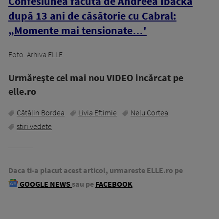
Confesiunea făcută de Andreea Ibacka
după 13 ani de căsătorie cu Cabral:
„Momente mai tensionate…'
Foto: Arhiva ELLE
Urmăreşte cel mai nou VIDEO incărcat pe
elle.ro
Cătălin Bordea
Livia Eftimie
Nelu Cortea
stiri vedete
Daca ti-a placut acest articol, urmareste ELLE.ro pe
GOOGLE NEWS
sau pe
FACEBOOK