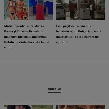
Motivul pentru care Mircea
Ce a pățit un român într-o
Badea și Carmen Brumă nu
benzinărie din Bulgaria: „Aveți
mănâncă niciodată împreună.
mare grijă!”. Ce a observat pe
Detalii neștiute din viața lor de
chitanță
cuplu
UNICA.RO