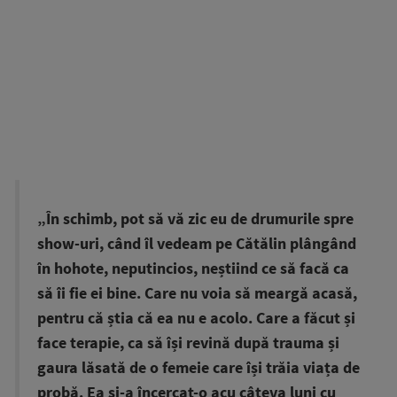
„În schimb, pot să vă zic eu de drumurile spre
show-uri, când îl vedeam pe Cătălin plângând
în hohote, neputincios, neștiind ce să facă ca
să îi fie ei bine. Care nu voia să meargă acasă,
pentru că știa că ea nu e acolo. Care a făcut și
face terapie, ca să își revină după trauma și
gaura lăsată de o femeie care își trăia viața de
probă. Ea și-a încercat-o acu câteva luni cu