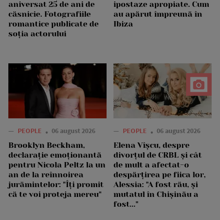
aniversat 25 de ani de
ipostaze apropiate. Cum
căsnicie. Fotografiile
au apărut împreună în
romantice publicate de
Ibiza
soția actorului
—
PEOPLE
06 august 2026
—
PEOPLE
06 august 2026
Brooklyn Beckham,
Elena Vîșcu, despre
declarație emoționantă
divorțul de CRBL și cât
pentru Nicola Peltz la un
de mult a afectat-o
an de la reînnoirea
despărțirea pe fiica lor,
jurămintelor: "Îți promit
Alessia: "A fost rău, și
că te voi proteja mereu"
mutatul în Chișinău a
fost..."