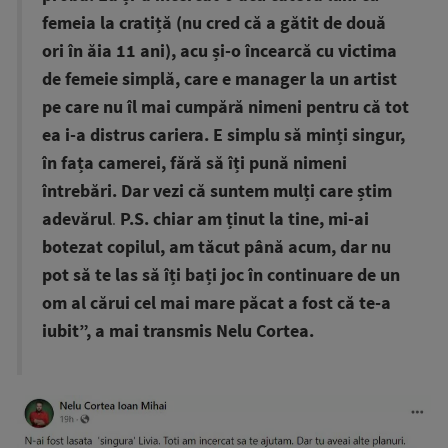
femeia la cratiță (nu cred că a gătit de două
ori în ăia 11 ani), acu și-o încearcă cu victima
de femeie simplă, care e manager la un artist
pe care nu îl mai cumpără nimeni pentru că tot
ea i-a distrus cariera. E simplu să minți singur,
în fața camerei, fără să îți pună nimeni
întrebări. Dar vezi că suntem mulți care știm
adevărul
.
P.S. chiar am ținut la tine, mi-ai
botezat copilul, am tăcut până acum, dar nu
pot să te las să îți bați joc în continuare de un
om al cărui cel mai mare păcat a fost că te-a
iubit”, a mai transmis Nelu Cortea.