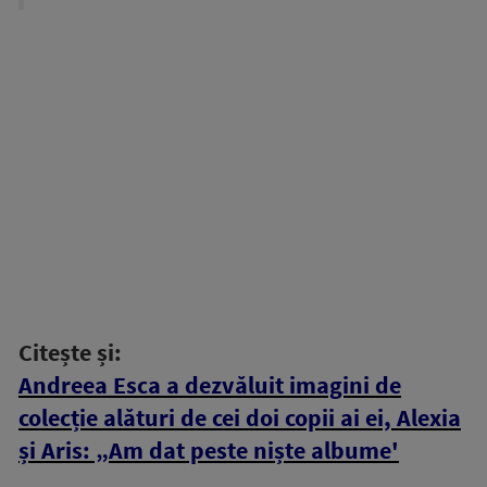
Citește și:
Andreea Esca a dezvăluit imagini de
colecție alături de cei doi copii ai ei, Alexia
și Aris: „Am dat peste niște albume'