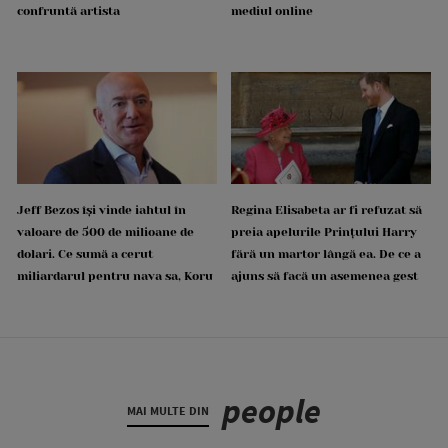
confruntă artista
mediul online
Jeff Bezos își vinde iahtul în
Regina Elisabeta ar fi refuzat să
valoare de 500 de milioane de
preia apelurile Prințului Harry
dolari. Ce sumă a cerut
fără un martor lângă ea. De ce a
miliardarul pentru nava sa, Koru
ajuns să facă un asemenea gest
people
MAI MULTE DIN