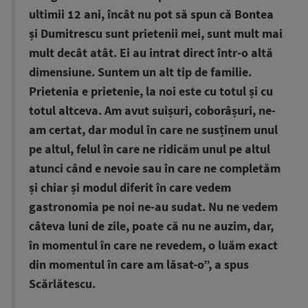
ultimii 12 ani, încât nu pot să spun că Bontea
și Dumitrescu sunt prietenii mei, sunt mult mai
mult decât atât. Ei au intrat direct într-o altă
dimensiune. Suntem un alt tip de familie.
Prietenia e prietenie, la noi este cu totul și cu
totul altceva. Am avut suișuri, coborâșuri, ne-
am certat, dar modul în care ne susținem unul
pe altul, felul în care ne ridicăm unul pe altul
atunci când e nevoie sau în care ne completăm
și chiar și modul diferit în care vedem
gastronomia pe noi ne-au sudat. Nu ne vedem
câteva luni de zile, poate că nu ne auzim, dar,
în momentul în care ne revedem, o luăm exact
din momentul în care am lăsat-o”, a spus
Scărlătescu.