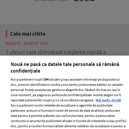
Cele mai citite
BEAUTY
BEAUTY TIPS
BE
țe
7 uleiuri care stimulează creșterea rapidă a
Ce
părului
de
Nouă ne pasă ca datele tale personale să rămână
confidențiale
Noi și partenerii noștri
594
stocăm și/sau accesăm informații pe dispozitivul
dvs., precum identificatorii cookie unici pentru prelucrarea datelor cu caracter
personal. Puteți accepta sau gestiona alegerile dvs. făcând clic mai jos sau în
orice moment, pe pagina cu politica de confidențialitate. Aceste alegeri vor fi
raportate partenerilor noștri și nu vă vor afecta navigarea.
Mai multe detalii
Noi si partenerii nostri (retelele de socializare si agentiile de publicitate
partenere, precum si furnizorii nostri de servicii de date analitice) prelucram
ELLE Style Awards
Termeni si conditii
date pentru a permite website-ului sa functioneze, pentru a personaliza
2024
continutul si anunturile publicitare afisate in functie de interesele si/sau profilul
Politica de
dvs., pentru a va oferi functionalitati aferente retelelor de socializare si pentru a