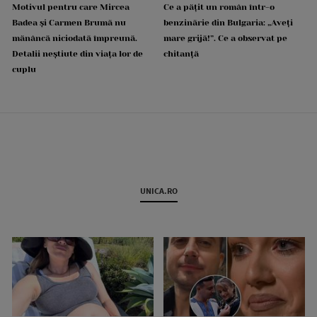
Motivul pentru care Mircea
Ce a pățit un român într-o
Badea și Carmen Brumă nu
benzinărie din Bulgaria: „Aveți
mănâncă niciodată împreună.
mare grijă!”. Ce a observat pe
Detalii neștiute din viața lor de
chitanță
cuplu
UNICA.RO