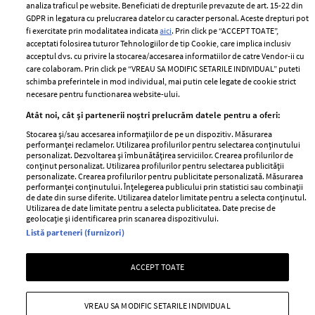
Despre ELLE
confidențialitate
analiza traficul pe website. Beneficiati de drepturile prevazute de art. 15-22 din
Romania
GDPR in legatura cu prelucrarea datelor cu caracter personal. Aceste drepturi pot
Politica de cookies
fi exercitate prin modalitatea indicata
aici
. Prin click pe “ACCEPT TOATE”,
Contact
Publicitate
acceptati folosirea tuturor Tehnologiilor de tip Cookie, care implica inclusiv
acceptul dvs. cu privire la stocarea/accesarea informatiilor de catre Vendor-ii cu
Abonamente
care colaboram. Prin click pe “VREAU SA MODIFIC SETARILE INDIVIDUAL” puteti
schimba preferintele in mod individual, mai putin cele legate de cookie strict
necesare pentru functionarea website-ului.
Stiri
Libertatea pentru
Atât noi, cât și partenerii noștri prelucrăm datele pentru a oferi:
femei
GSP
Stocarea și/sau accesarea informațiilor de pe un dispozitiv. Măsurarea
Viva
performanței reclamelor. Utilizarea profilurilor pentru selectarea conținutului
Unica
personalizat. Dezvoltarea și îmbunătățirea serviciilor. Crearea profilurilor de
Avantaje
conținut personalizat. Utilizarea profilurilor pentru selectarea publicității
Baby
personalizate. Crearea profilurilor pentru publicitate personalizată. Măsurarea
Retete practice
performanței conținutului. Înțelegerea publicului prin statistici sau combinații
Retete
de date din surse diferite. Utilizarea datelor limitate pentru a selecta conținutul.
Utilizarea de date limitate pentru a selecta publicitatea. Date precise de
geolocație și identificarea prin scanarea dispozitivului.
Pariază responsabil! Decizia ONJN nr. 821/25.09.2025.
Listă parteneri (furnizori)
Jocurile de noroc sunt interzise minorilor.
ACCEPT TOATE
Copyright © 2026 Ringier Romania SRL
VREAU SA MODIFIC SETARILE INDIVIDUAL