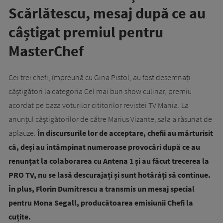
Scărlătescu, mesaj după ce au
câștigat premiul pentru
MasterChef
Cei trei chefi, împreună cu Gina Pistol, au fost desemnați
câștigători la categoria Cel mai bun show culinar, premiu
acordat pe baza voturilor cititorilor revistei TV Mania. La
anunțul câștigătorilor de către Marius Vizante, sala a răsunat de
aplauze.
În discursurile lor de acceptare, chefii au mărturisit
că, deși au întâmpinat numeroase provocări după ce au
renunțat la colaborarea cu Antena 1 și au făcut trecerea la
PRO TV, nu se lasă descurajați și sunt hotărâți să continue.
În plus, Florin Dumitrescu a transmis un mesaj special
pentru Mona Segall, producătoarea emisiunii Chefi la
cuțite.