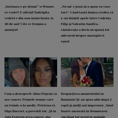
„Surioara e pe drum!” :o Wooow,
„Nu mi-e jenă să o spun cu voce
ce veste!! E oficial! Îndrăgita
tare”. Când toată lumea credea că
vedetă e din nou însărcinată, la
s-au liniștit apele între Codruța
40 de ani! Uite ce frumos a
Filip și Valentin Sanfira,
anunțat!
cântăreața a decis să spună tot
adevărul despre mariajul ei
eșuat
Cum a descoperit Alina Pușcău că
Despărțirea momentului în
are cancer. Primele semne care
România! Și-au spus adio după 2
au trimis-o la medic. Prietena ei,
copii și mulți ani împreună. „Sunt
Olga Barcari, a povestit tot: „Și în
foarte ancorată în Dumnezeu.
Asia Express avea cancer, dar
Am lăsat tot greul în mâinile