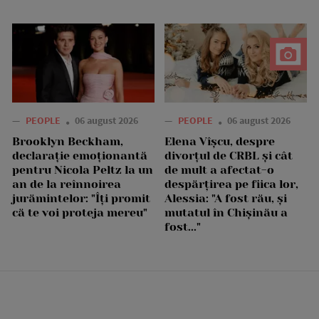
—
PEOPLE
06 august 2026
—
PEOPLE
06 august 2026
Brooklyn Beckham,
Elena Vîșcu, despre
declarație emoționantă
divorțul de CRBL și cât
pentru Nicola Peltz la un
de mult a afectat-o
an de la reînnoirea
despărțirea pe fiica lor,
jurămintelor: "Îți promit
Alessia: "A fost rău, și
că te voi proteja mereu"
mutatul în Chișinău a
fost..."