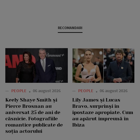
RECOMANDARI
—
PEOPLE
06 august 2026
—
PEOPLE
06 august 2026
Keely Shaye Smith și
Lily James și Lucas
Pierce Brosnan au
Bravo, surprinși în
aniversat 25 de ani de
ipostaze apropiate. Cum
căsnicie. Fotografiile
au apărut împreună în
romantice publicate de
Ibiza
soția actorului