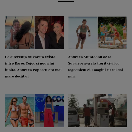
Ce diferență de vârstă există
Andreea Munteanu de la
între Rareș Cojoc și noua lui
Survivor s-a căsătorit civil cu
iubită. Andreea Popescu era mai
logodnicul ei. Imagini cu cei doi
mare decât el
miri