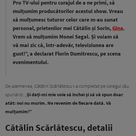
Pro TV-ului pentru curajul de a ne primi, să
mulțumim producătorilor acestui show. Vreau
să mulțumesc tuturor celor care m-au sunat
personal, prietenilor mei Cătălin și Sorin,
Gina
.
Vrem să mulțumim Monei Segal. Și voiam să
vă mai zic că, într-adevăr, televiziunea are
gust!”, a declarat Florin Dumitrescu, pe scena
evenimentului.
De asemenea, Cătălin Scărlătescu l-a completat pe colegul său,
spunând: „
Și dați-mi mie voie să închei și să vă spun doar
atât: noi nu murim. Ne revenim de fiecare dată. Vă
mulțumim!”
Cătălin Scărlătescu, detalii