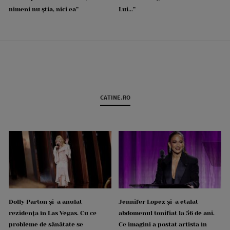
nimeni nu știa, nici ea”
Lui...”
CATINE.RO
Dolly Parton și-a anulat
Jennifer Lopez și-a etalat
rezidența în Las Vegas. Cu ce
abdomenul tonifiat la 56 de ani.
probleme de sănătate se
Ce imagini a postat artista în