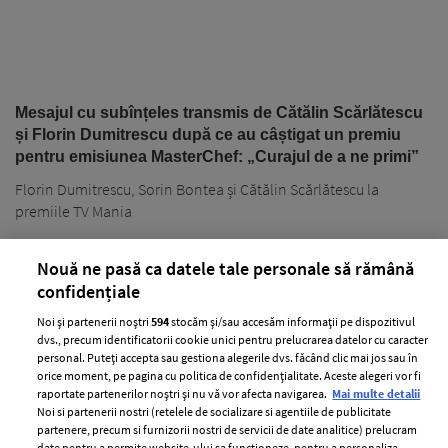
Mesajul cu subînțeles transmis de Cătălin Scărlătescu
și Florin Dumitrescu după ce au câștigat un premiu
pentru emisiunea MasterChef: „Curajul de a ne primi”
Florin Dumitrescu, Sorin Bontea și Cătălin Scărlătescu la
premiile TV Mania
Nouă ne pasă ca datele tale personale să rămână
confidențiale
Noi și partenerii noștri
594
stocăm și/sau accesăm informații pe dispozitivul
dvs., precum identificatorii cookie unici pentru prelucrarea datelor cu caracter
personal. Puteți accepta sau gestiona alegerile dvs. făcând clic mai jos sau în
PARTENERI
orice moment, pe pagina cu politica de confidențialitate. Aceste alegeri vor fi
raportate partenerilor noștri și nu vă vor afecta navigarea.
Mai multe detalii
Noi si partenerii nostri (retelele de socializare si agentiile de publicitate
partenere, precum si furnizorii nostri de servicii de date analitice) prelucram
date pentru a permite website-ului sa functioneze, pentru a personaliza