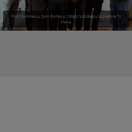
Florin Dumitrescu, Sorin Bontea și Cătălin Scărlătescu la premiile TV
Mania