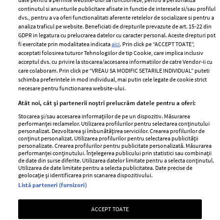
continutul si anunturile publicitare afisate in functie de interesele si/sau profilul
dvs., pentru a va oferi functionalitati aferente retelelor de socializare si pentru a
analiza traficul pe website. Beneficiati de drepturile prevazute de art. 15-22 din
GDPR in legatura cu prelucrarea datelor cu caracter personal. Aceste drepturi pot
fi exercitate prin modalitatea indicata
aici
. Prin click pe “ACCEPT TOATE”,
acceptati folosirea tuturor Tehnologiilor de tip Cookie, care implica inclusiv
Unul dintre cele mai folosite
Un vecin instruit poate salva o
acceptul dvs. cu privire la stocarea/accesarea informatiilor de catre Vendor-ii cu
care colaboram. Prin click pe “VREAU SA MODIFIC SETARILE INDIVIDUAL” puteti
aeroporturi din Europa își
viață. Vezi despre ce e vorba
schimba preferintele in mod individual, mai putin cele legate de cookie strict
închide complet porțile timp
necesare pentru functionarea website-ului.
de trei luni. Milioane de
Atât noi, cât și partenerii noștri prelucrăm datele pentru a oferi:
pasageri, afectați
Stocarea și/sau accesarea informațiilor de pe un dispozitiv. Măsurarea
performanței reclamelor. Utilizarea profilurilor pentru selectarea conținutului
personalizat. Dezvoltarea și îmbunătățirea serviciilor. Crearea profilurilor de
conținut personalizat. Utilizarea profilurilor pentru selectarea publicității
personalizate. Crearea profilurilor pentru publicitate personalizată. Măsurarea
performanței conținutului. Înțelegerea publicului prin statistici sau combinații
de date din surse diferite. Utilizarea datelor limitate pentru a selecta conținutul.
Utilizarea de date limitate pentru a selecta publicitatea. Date precise de
geolocație și identificarea prin scanarea dispozitivului.
Listă parteneri (furnizori)
Intră în culisele noii colecții
Vara care te schimbă: cum
ACCEPT TOATE
IKEA PS 2026
transformi fiecare amintire
într-o poveste pe care o porți