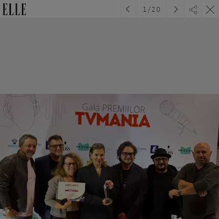
1
/
20