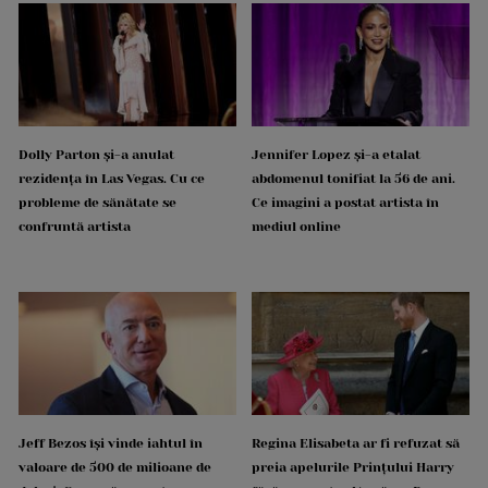
Dolly Parton și-a anulat
Jennifer Lopez și-a etalat
rezidența în Las Vegas. Cu ce
abdomenul tonifiat la 56 de ani.
probleme de sănătate se
Ce imagini a postat artista în
confruntă artista
mediul online
Jeff Bezos își vinde iahtul în
Regina Elisabeta ar fi refuzat să
valoare de 500 de milioane de
preia apelurile Prințului Harry