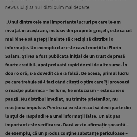
news-ului și să nu-l distribuim mai departe.
„Unul dintre cele mai importante lucruri pe care le-am
învățat în acești ani, inclusiv din propriile greșeli, este că cel
mai bine e să aștepți înainte să crezi și să distribui o
informație. Un exemplu clar este ca­zul morții lui Florin
Salam. Știrea a fost publicată inițial de un trust de presă
foarte credibil, apoi preluată rapid de mii de alte surse. În
doar o oră, s-a dovedit că era falsă. De aceea, primul lucru
pe care trebuie să-l faci când citești o știre care îți provoacă
o reacție puternică – fie furie, fie entuziasm – este să iei o
pauză. Nu distribui imediat, nu trimite prietenilor, nu
reacționa impulsiv. Pentru că există riscul să devii parte din
lanțul de răspândire a unei informații false. Un alt pas
important este verificarea. Dacă vezi o afirmație șocantă –
de exemplu, că un produs conține substanțe periculoase –