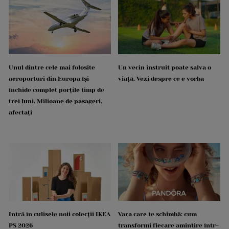
Unul dintre cele mai folosite
Un vecin instruit poate salva o
aeroporturi din Europa își
viață. Vezi despre ce e vorba
închide complet porțile timp de
trei luni. Milioane de pasageri,
afectați
Intră în culisele noii colecții IKEA
Vara care te schimbă: cum
PS 2026
transformi fiecare amintire într-