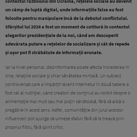
contextul războiului din Ucraina, rețelele sociale au devenit
un câmp de luptă digital, unde informațiile false au fost
folosite pentru manipulare încă de la debutul conflictului.
Sfârșitul lui 2024 a fost un moment de cotitură în contextul
alegerilor prezidențiale de la noi, când am descoperit
adevărata putere a rețelelor de socializare și cât de repede
și ușor pot fi străbătute de informații eronate.
Iar la nivel personal, dezinformarea poate afecta încrederea în
sine, relațiile sociale și chiar sănătatea mintală. Un subiect
controversat care a împărțit recent Internetul în două tabere a
fost cel al nutriției, când creatori de conținut au vorbit despre o
alimentație mai mult sau mai puțin sănătoasă, fără să aibă o
pregătire în acest sens. Astfel, comunitățile din jurul acestor
influenceri pot ajunge să urmeze sfaturi fără să le treacă prin
propriul filtru, fără spirit critic.