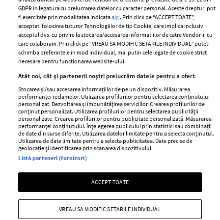
Romania
GDPR in legatura cu prelucrarea datelor cu caracter personal. Aceste drepturi pot
Politica de cookies
fi exercitate prin modalitatea indicata
aici
. Prin click pe “ACCEPT TOATE”,
Contact
Publicitate
acceptati folosirea tuturor Tehnologiilor de tip Cookie, care implica inclusiv
acceptul dvs. cu privire la stocarea/accesarea informatiilor de catre Vendor-ii cu
Abonamente
care colaboram. Prin click pe “VREAU SA MODIFIC SETARILE INDIVIDUAL” puteti
schimba preferintele in mod individual, mai putin cele legate de cookie strict
necesare pentru functionarea website-ului.
Stiri
Libertatea pentru
Atât noi, cât și partenerii noștri prelucrăm datele pentru a oferi:
femei
GSP
Stocarea și/sau accesarea informațiilor de pe un dispozitiv. Măsurarea
Viva
performanței reclamelor. Utilizarea profilurilor pentru selectarea conținutului
Unica
personalizat. Dezvoltarea și îmbunătățirea serviciilor. Crearea profilurilor de
Avantaje
conținut personalizat. Utilizarea profilurilor pentru selectarea publicității
Baby
personalizate. Crearea profilurilor pentru publicitate personalizată. Măsurarea
Retete practice
performanței conținutului. Înțelegerea publicului prin statistici sau combinații
Retete
de date din surse diferite. Utilizarea datelor limitate pentru a selecta conținutul.
Utilizarea de date limitate pentru a selecta publicitatea. Date precise de
geolocație și identificarea prin scanarea dispozitivului.
Pariază responsabil! Decizia ONJN nr. 821/25.09.2025.
Listă parteneri (furnizori)
Jocurile de noroc sunt interzise minorilor.
ACCEPT TOATE
Copyright © 2026 Ringier Romania SRL
VREAU SA MODIFIC SETARILE INDIVIDUAL