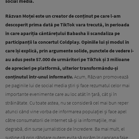
social media.
Răzvan Moței este un creator de conținut pe care l-am
descoperit prima dată pe TikTok vara trecută, în perioada
în care apariția cântărețului Babasha îi scandaliza pe
participanții la concertul Coldplay. Opiniile lui și modul în
care își explică, prin argumente solide, punctele de vedere i-
au adus peste 57.000 de urmăritori pe TikTok și 3 milioane
de aprecieri pe platformă, ulterior transformându-și
conținutul într-unul informativ.
Acum, Răzvan promovează
pe paginile lui de social media știri și face rezumatul celor mai
importante evenimente care au loc atât în țară, cât și în
străinătate. Cu toate astea, nu se consideră cel mai bun reper
atunci când vine vorba de informarea populației și face apel
către consumatorii de Internet să-și ia informațiile, mai
degrabă, din surse jurnalistice de încredere. Ba mai mult, el
susține că prin răbdare putem evita să picăm în capcana fake