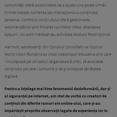
comunității oferă posibilitatea de a ajusta cine poate urmări,
trimite mesaje, comenta sau interacționa cu conținutul
personal. Controlul conținutului oferă gestionarea
recomandărilor prin filtrarea cuvintelor cheie, selectarea
opțiunii „Nu sunt interesat sau activarea modului Restricționat.
Mai mult, adolescenții din Consiliul Consultativ al Copiilor
World Vision România au creat videoclipuri educative prin care-
i încurajează pe utilizatori să gândească critic, să analizeze
conținutul pe care-l consumă și să-și protejeze sănătatea
digitală.
Pentru a înțelege mai bine fenomenul dezinformării, dar și
al siguranței pe Internet, am stat de vorbă cu creatori de
conținut din diferite ramuri ale online-ului, care și-au
împărtășit propriile observații legate de experiența lor în