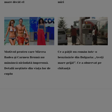
mare decât el
miri
Motivul pentru care Mircea
Ce a pățit un român într-o
Badea și Carmen Brumă nu
benzinărie din Bulgaria: „Aveți
mănâncă niciodată împreună.
mare grijă!”. Ce a observat pe
Detalii neștiute din viața lor de
chitanță
cuplu