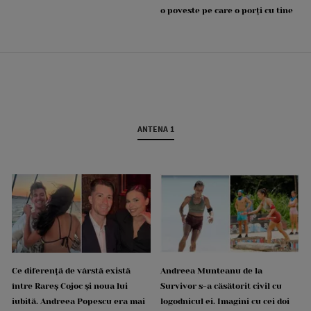
o poveste pe care o porți cu tine
ANTENA 1
Ce diferență de vârstă există
Andreea Munteanu de la
între Rareș Cojoc și noua lui
Survivor s-a căsătorit civil cu
iubită. Andreea Popescu era mai
logodnicul ei. Imagini cu cei doi