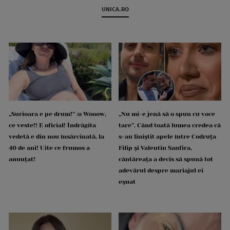
UNICA.RO
„Surioara e pe drum!” :o Wooow,
„Nu mi-e jenă să o spun cu voce
ce veste!! E oficial! Îndrăgita
tare”. Când toată lumea credea că
vedetă e din nou însărcinată, la
s-au liniștit apele între Codruța
40 de ani! Uite ce frumos a
Filip și Valentin Sanfira,
anunțat!
cântăreața a decis să spună tot
adevărul despre mariajul ei
eșuat