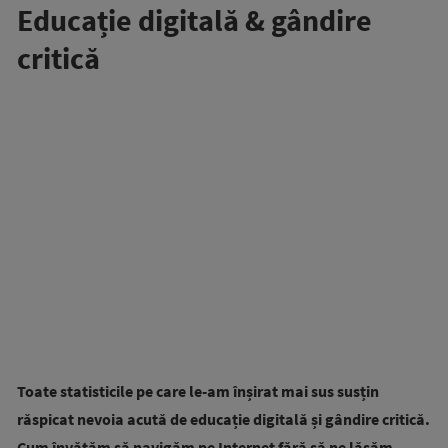
Educație digitală & gândire
critică
Toate statisticile pe care le-am înșirat mai sus susțin
răspicat nevoia acută de educație digitală și gândire critică.
Cum învățăm să navigăm pe Internet fără să ne lăsăm