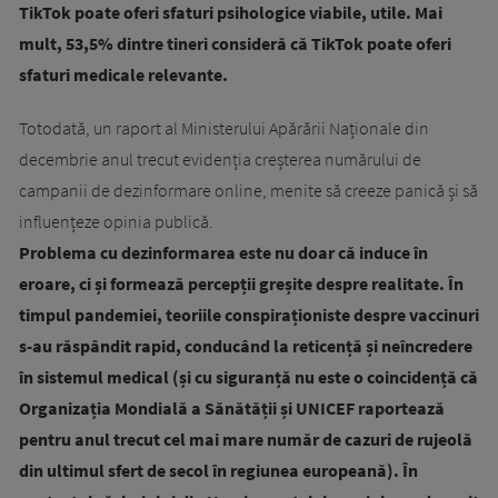
TikTok poate oferi sfaturi psihologice viabile, utile. Mai
mult, 53,5% dintre tineri consideră că TikTok poate oferi
sfaturi medicale relevante.
Totodată, un raport al Ministerului Apărării Naționale din
decembrie anul trecut evidenția creșterea numărului de
campanii de dezinformare online, menite să creeze panică și să
influențeze opinia publică.
Problema cu dezinformarea este nu doar că induce în
eroare, ci și formează percepții greșite despre realitate. În
timpul pandemiei, teoriile conspiraționiste despre vaccinuri
s-au răspândit rapid, conducând la reticență și neîncredere
în sistemul medical (și cu siguranță nu este o coincidență că
Organizația Mondială a Sănătății și UNICEF raportează
pentru anul trecut cel mai mare număr de cazuri de rujeolă
din ultimul sfert de secol în regiunea europeană). În