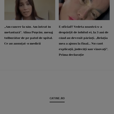
„Am cancer la sân. Am intrat în
E oficial!! Vedeta noastră s-a
metastază”. Alina Pușcău, mesaj
despărțit de iubitul ei, la 3 ani de
tulburător de pe patul de spital.
când au devenit părinți. „Relația
Ce au anunțat-o medicii
mea a ajuns la final... Nu caut
explicații, judecăți sau vinovați”.
Prima declarație
CATINE.RO