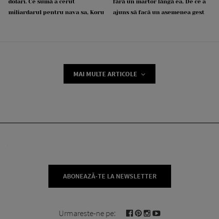
dolari. Ce sumă a cerut
fără un martor lângă ea. De ce a
miliardarul pentru nava sa, Koru
ajuns să facă un asemenea gest
MAI MULTE ARTICOLE
ABONEAZĂ-TE LA NEWSLETTER
Urmareste-ne pe: