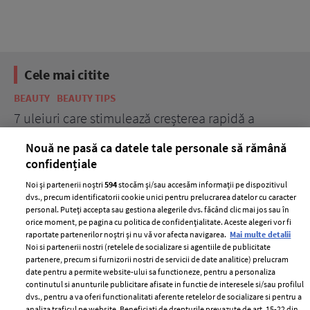
Cele mai citite
BEAUTY
BEAUTY TIPS
BE
țe
7 uleiuri care stimulează creșterea rapidă a
Ce
părului
de
Nouă ne pasă ca datele tale personale să rămână
confidențiale
Noi și partenerii noștri
594
stocăm și/sau accesăm informații pe dispozitivul
dvs., precum identificatorii cookie unici pentru prelucrarea datelor cu caracter
personal. Puteți accepta sau gestiona alegerile dvs. făcând clic mai jos sau în
orice moment, pe pagina cu politica de confidențialitate. Aceste alegeri vor fi
raportate partenerilor noștri și nu vă vor afecta navigarea.
Mai multe detalii
Noi si partenerii nostri (retelele de socializare si agentiile de publicitate
partenere, precum si furnizorii nostri de servicii de date analitice) prelucram
ELLE Style Awards
Termeni si conditii
date pentru a permite website-ului sa functioneze, pentru a personaliza
2024
continutul si anunturile publicitare afisate in functie de interesele si/sau profilul
Politica de
dvs., pentru a va oferi functionalitati aferente retelelor de socializare si pentru a
Despre ELLE
confidențialitate
analiza traficul pe website. Beneficiati de drepturile prevazute de art. 15-22 din