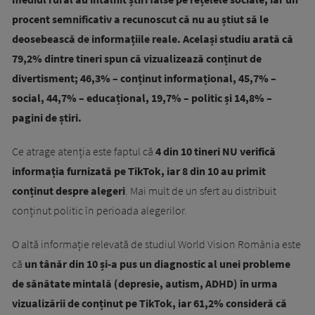
procent semnificativ a recunoscut că nu au știut să le
deosebească de informațiile reale. Același studiu arată că
79,2% dintre tineri spun că vizualizează conținut de
divertisment; 46,3% – conținut informațional, 45,7% –
social, 44,7% – educațional, 19,7% – politic și 14,8% –
pagini de știri.
Ce atrage atenția este faptul că
4 din 10 tineri NU verifică
informația furnizată pe TikTok, iar 8 din 10 au primit
conținut despre alegeri
. Mai mult de un sfert au distribuit
conținut politic în perioada alegerilor.
O altă informație relevată de studiul World Vision România este
că
un tânăr din 10 și-a pus un diagnostic al unei probleme
de sănătate mintală (depresie, autism, ADHD) în urma
vizualizării de conținut pe TikTok, iar 61,2% consideră că