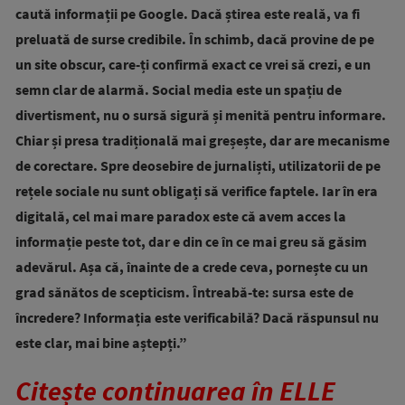
caută informații pe Google. Dacă știrea este reală, va fi
preluată de surse credibile. În schimb, dacă provine de pe
un site obscur, care-ți confirmă exact ce vrei să crezi, e un
semn clar de alarmă. Social media este un spațiu de
divertisment, nu o sursă sigură și menită pentru informare.
Chiar și presa tradițională mai greșește, dar are mecanisme
de corectare. Spre deosebire de jurnaliști, utilizatorii de pe
rețele sociale nu sunt obligați să verifice faptele. Iar în era
digitală, cel mai mare paradox este că avem acces la
informație peste tot, dar e din ce în ce mai greu să găsim
adevărul. Așa că, înainte de a crede ceva, pornește cu un
grad sănătos de scepticism. Întreabă-te: sursa este de
încredere? Informația este verificabilă? Dacă răspunsul nu
este clar, mai bine aștepți.”
Citește continuarea în ELLE