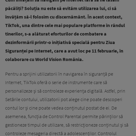
păcăliți? Soluția nu este să evităm utilizarea lui, ci să
învățăm să-l folosim cu discernământ. În acest context,
TikTok, una dintre cele mai populare platforme în rândul
tinerilor, s-a alăturat eforturilor de combatere a
dezinformării printr-o inițiativă specială pentru Ziua
Siguranței pe Internet, care a avut loc pe 11 februarie, în
colaborare cu World Vision România.
Pentru a sprijini utilizatorii în navigarea în siguranță pe
Internet, TikTok oferă o serie de instrumente care să
personalizeze și să controleze experiența digitală. Astfel, prin
Setările contului, utilizatorii pot alege cine poate descoperi
contul lor și cine poate vedea conținutul postat de ei. De
asemenea, funcția de Control Parental permite părinților să
gestioneze timpul de utilizare, să restricționeze conținutul și să
controleze mesageria directă a adolescenților. Controlul