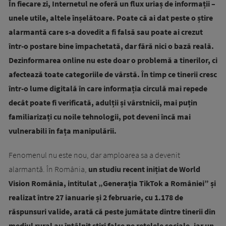
În fiecare zi, Internetul ne oferă un flux uriaș de informații –
unele utile, altele înșelătoare. Poate că ai dat peste o știre
alarmantă care s-a dovedit a fi falsă sau poate ai crezut
într-o postare bine împachetată, dar fără nici o bază reală.
Dezinformarea online nu este doar o problemă a tinerilor, ci
afectează toate categoriile de vârstă. În timp ce tinerii cresc
într-o lume digitală în care informația circulă mai repede
decât poate fi verificată, adulții și vârstnicii, mai puțin
familiarizați cu noile tehnologii, pot deveni încă mai
vulnerabili în fața manipulării.
Fenomenul nu este nou, dar amploarea sa a devenit
alarmantă. În România,
un studiu recent inițiat de World
Vision România, intitulat „Generația TikTok a României” și
realizat între 27 ianuarie și 2 februarie, cu 1.178 de
răspunsuri valide, arată că peste jumătate dintre tinerii din
mediul rural au întâlnit știri false pe rețelele sociale, iar un