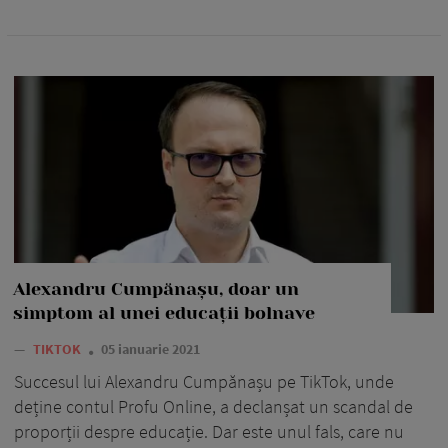
Alexandru Cumpănașu, doar un
simptom al unei educații bolnave
—
TIKTOK
05 ianuarie 2021
Succesul lui Alexandru Cumpănașu pe TikTok, unde
deține contul Profu Online, a declanșat un scandal de
proporții despre educație. Dar este unul fals, care nu