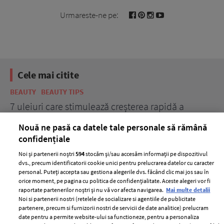
Urmareste-ne pe:
Cele mai citite
BEAUTY
BEAUTY TIPS
BE
țe
7 uleiuri care stimulează creșterea rapidă a
Ce
părului
de
Nouă ne pasă ca datele tale personale să rămână
confidențiale
Noi și partenerii noștri
594
stocăm și/sau accesăm informații pe dispozitivul
dvs., precum identificatorii cookie unici pentru prelucrarea datelor cu caracter
personal. Puteți accepta sau gestiona alegerile dvs. făcând clic mai jos sau în
orice moment, pe pagina cu politica de confidențialitate. Aceste alegeri vor fi
raportate partenerilor noștri și nu vă vor afecta navigarea.
Mai multe detalii
Noi si partenerii nostri (retelele de socializare si agentiile de publicitate
partenere, precum si furnizorii nostri de servicii de date analitice) prelucram
ELLE Style Awards
Termeni si conditii
date pentru a permite website-ului sa functioneze, pentru a personaliza