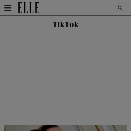
HOMEPAGE
/
FASHION
/
FIRST TREND
TikTok