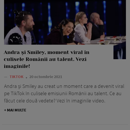
Andra și Smiley, moment viral în
culisele Românii au talent. Vezi
imaginile!
—
TIKTOK
20 octombrie 2021
Andra și Smiley au creat un moment care a devenit viral
pe TikTok în culisele emisiunii Românii au talent. Ce au
făcut cele două vedete? Vezi în imaginile video.
+ MAI MULTE