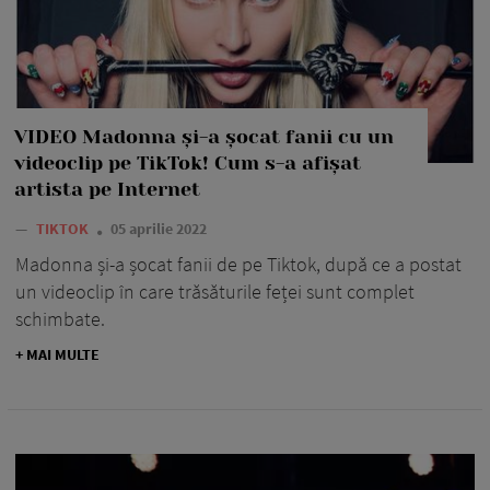
VIDEO Madonna și-a șocat fanii cu un
videoclip pe TikTok! Cum s-a afișat
artista pe Internet
—
TIKTOK
05 aprilie 2022
Madonna și-a șocat fanii de pe Tiktok, după ce a postat
un videoclip în care trăsăturile feței sunt complet
schimbate.
+ MAI MULTE