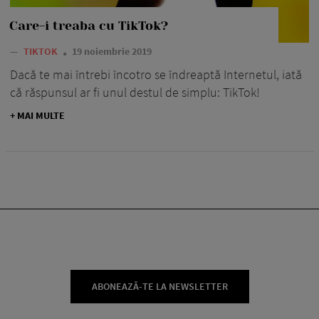
Care-i treaba cu TikTok?
—
TIKTOK
19 noiembrie 2019
Dacă te mai întrebi încotro se îndreaptă Internetul, iată
că răspunsul ar fi unul destul de simplu: TikTok!
+ MAI MULTE
ABONEAZĂ-TE LA NEWSLETTER