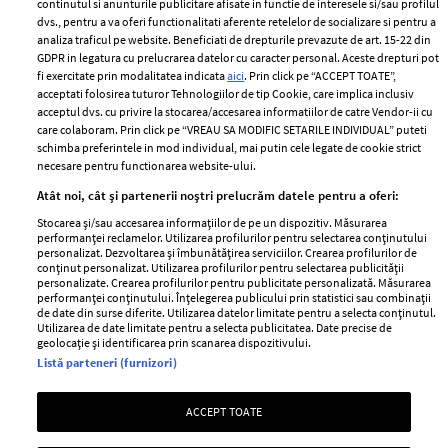
2024
continutul si anunturile publicitare afisate in functie de interesele si/sau profilul
Politica de
dvs., pentru a va oferi functionalitati aferente retelelor de socializare si pentru a
Despre ELLE
confidențialitate
analiza traficul pe website. Beneficiati de drepturile prevazute de art. 15-22 din
Romania
GDPR in legatura cu prelucrarea datelor cu caracter personal. Aceste drepturi pot
Politica de cookies
fi exercitate prin modalitatea indicata
aici
. Prin click pe “ACCEPT TOATE”,
Contact
Publicitate
acceptati folosirea tuturor Tehnologiilor de tip Cookie, care implica inclusiv
acceptul dvs. cu privire la stocarea/accesarea informatiilor de catre Vendor-ii cu
Abonamente
care colaboram. Prin click pe “VREAU SA MODIFIC SETARILE INDIVIDUAL” puteti
schimba preferintele in mod individual, mai putin cele legate de cookie strict
necesare pentru functionarea website-ului.
Stiri
Libertatea pentru
Atât noi, cât și partenerii noștri prelucrăm datele pentru a oferi:
femei
GSP
Stocarea și/sau accesarea informațiilor de pe un dispozitiv. Măsurarea
Viva
performanței reclamelor. Utilizarea profilurilor pentru selectarea conținutului
Unica
personalizat. Dezvoltarea și îmbunătățirea serviciilor. Crearea profilurilor de
Avantaje
conținut personalizat. Utilizarea profilurilor pentru selectarea publicității
Baby
personalizate. Crearea profilurilor pentru publicitate personalizată. Măsurarea
Retete practice
performanței conținutului. Înțelegerea publicului prin statistici sau combinații
Retete
de date din surse diferite. Utilizarea datelor limitate pentru a selecta conținutul.
Utilizarea de date limitate pentru a selecta publicitatea. Date precise de
geolocație și identificarea prin scanarea dispozitivului.
Pariază responsabil! Decizia ONJN nr. 821/25.09.2025.
Listă parteneri (furnizori)
Jocurile de noroc sunt interzise minorilor.
ACCEPT TOATE