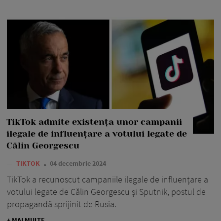
TikTok admite existența unor campanii
ilegale de influențare a votului legate de
Călin Georgescu
—
TIKTOK
04 decembrie 2024
TikTok a recunoscut campaniile ilegale de influențare a
votului legate de Călin Georgescu și Sputnik, postul de
propagandă sprijinit de Rusia.
+ MAI MULTE