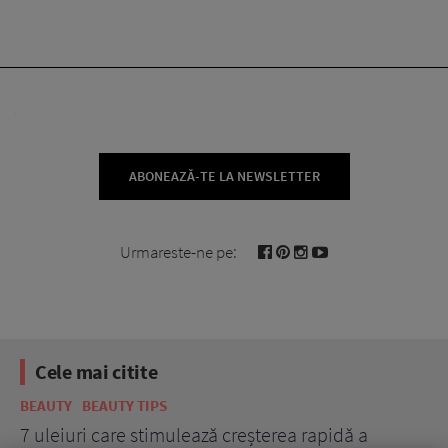
ABONEAZĂ-TE LA NEWSLETTER
Urmareste-ne pe:
Cele mai citite
BEAUTY
BEAUTY TIPS
BE
țe
7 uleiuri care stimulează creșterea rapidă a
Ce