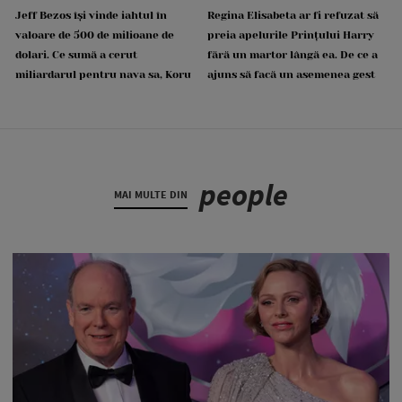
Jeff Bezos își vinde iahtul în
Regina Elisabeta ar fi refuzat să
valoare de 500 de milioane de
preia apelurile Prințului Harry
dolari. Ce sumă a cerut
fără un martor lângă ea. De ce a
miliardarul pentru nava sa, Koru
ajuns să facă un asemenea gest
people
MAI MULTE DIN