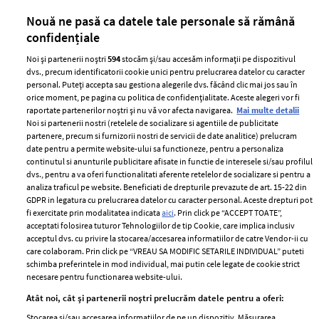
părului
de
Nouă ne pasă ca datele tale personale să rămână
confidențiale
Noi și partenerii noștri
594
stocăm și/sau accesăm informații pe dispozitivul
dvs., precum identificatorii cookie unici pentru prelucrarea datelor cu caracter
personal. Puteți accepta sau gestiona alegerile dvs. făcând clic mai jos sau în
orice moment, pe pagina cu politica de confidențialitate. Aceste alegeri vor fi
raportate partenerilor noștri și nu vă vor afecta navigarea.
Mai multe detalii
Noi si partenerii nostri (retelele de socializare si agentiile de publicitate
partenere, precum si furnizorii nostri de servicii de date analitice) prelucram
ELLE Style Awards
Termeni si conditii
date pentru a permite website-ului sa functioneze, pentru a personaliza
2024
continutul si anunturile publicitare afisate in functie de interesele si/sau profilul
Politica de
dvs., pentru a va oferi functionalitati aferente retelelor de socializare si pentru a
Despre ELLE
confidențialitate
analiza traficul pe website. Beneficiati de drepturile prevazute de art. 15-22 din
Romania
GDPR in legatura cu prelucrarea datelor cu caracter personal. Aceste drepturi pot
Politica de cookies
fi exercitate prin modalitatea indicata
aici
. Prin click pe “ACCEPT TOATE”,
Contact
Publicitate
acceptati folosirea tuturor Tehnologiilor de tip Cookie, care implica inclusiv
acceptul dvs. cu privire la stocarea/accesarea informatiilor de catre Vendor-ii cu
Abonamente
care colaboram. Prin click pe “VREAU SA MODIFIC SETARILE INDIVIDUAL” puteti
schimba preferintele in mod individual, mai putin cele legate de cookie strict
necesare pentru functionarea website-ului.
Stiri
Libertatea pentru
Atât noi, cât și partenerii noștri prelucrăm datele pentru a oferi:
femei
GSP
Stocarea și/sau accesarea informațiilor de pe un dispozitiv. Măsurarea