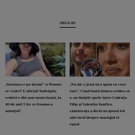
UNICA.RO
„Surioara e pe drum!” :o Wooow,
„Nu mi-e jenă să o spun cu voce
ce veste!! E oficial! Îndrăgita
tare”. Când toată lumea credea că
vedetă e din nou însărcinată, la
s-au liniștit apele între Codruța
40 de ani! Uite ce frumos a
Filip și Valentin Sanfira,
anunțat!
cântăreața a decis să spună tot
adevărul despre mariajul ei
eșuat