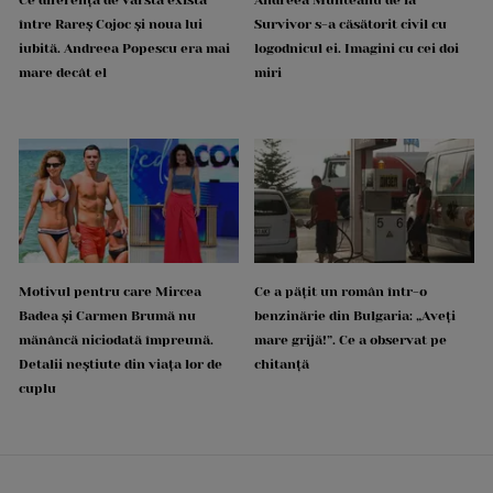
între Rareș Cojoc și noua lui
Survivor s-a căsătorit civil cu
iubită. Andreea Popescu era mai
logodnicul ei. Imagini cu cei doi
mare decât el
miri
Motivul pentru care Mircea
Ce a pățit un român într-o
Badea și Carmen Brumă nu
benzinărie din Bulgaria: „Aveți
mănâncă niciodată împreună.
mare grijă!”. Ce a observat pe
Detalii neștiute din viața lor de
chitanță
cuplu