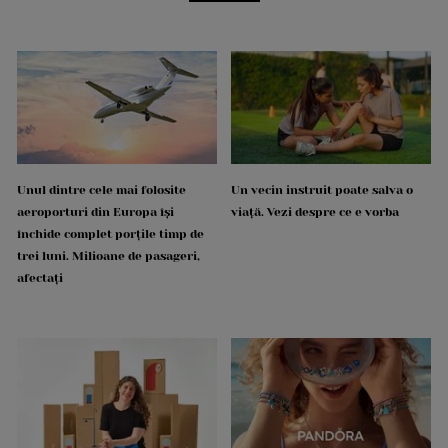
Unul dintre cele mai folosite
Un vecin instruit poate salva o
aeroporturi din Europa își
viață. Vezi despre ce e vorba
închide complet porțile timp de
trei luni. Milioane de pasageri,
afectați