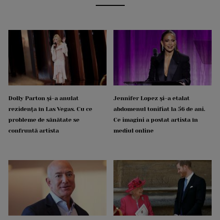
Dolly Parton și-a anulat
Jennifer Lopez și-a etalat
rezidența în Las Vegas. Cu ce
abdomenul tonifiat la 56 de ani.
probleme de sănătate se
Ce imagini a postat artista în
confruntă artista
mediul online