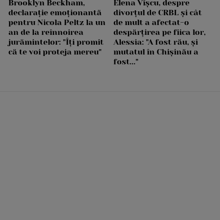
Brooklyn Beckham,
Elena Vîșcu, despre
declarație emoționantă
divorțul de CRBL și cât
pentru Nicola Peltz la un
de mult a afectat-o
an de la reînnoirea
despărțirea pe fiica lor,
jurămintelor: "Îți promit
Alessia: "A fost rău, și
că te voi proteja mereu"
mutatul în Chișinău a
fost..."