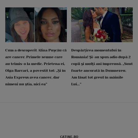
Cum a descoperit Alina Pușcău că
Despărțirea momentului în
are cancer. Primele semne care
România! Și-au spus adio după 2
au trimis-o la medic. Prietena ei,
copii și mulți ani împreună. „Sunt
Olga Barcari, a povestit tot: „Și în
foarte ancorată în Dumnezeu.
Asia Express avea cancer, dar
Am lăsat tot greul în mâinile
nimeni nu știa, nici ea”
Lui...”
CATINE.RO