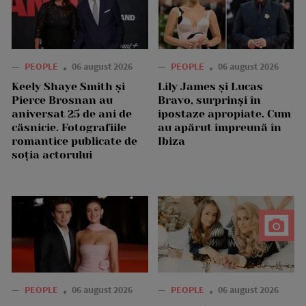
—
PEOPLE
06 august 2026
—
PEOPLE
06 august 2026
Keely Shaye Smith și
Lily James și Lucas
Pierce Brosnan au
Bravo, surprinși în
aniversat 25 de ani de
ipostaze apropiate. Cum
căsnicie. Fotografiile
au apărut împreună în
romantice publicate de
Ibiza
soția actorului
—
PEOPLE
06 august 2026
—
PEOPLE
06 august 2026