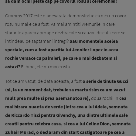
sa dam ochii peste cap pe covorul rosu al ceremoniei!
Grammy 2017 este o adevarata demonstratie ca nici un covor
rosu nu mai e ce a fost. Va mai amintiti vremurile in care
starurile aparea aproape dezbracate si cauzau discutii care se
intindeau pe saptamani intregi?
Sau momentele acelea
speciale, cum a fost aparitia lui Jennifer Lopez in acea
rochie Versace cu palmieri, pe care o mai dezbatem si
astazi?
Ei bine, ele nu mai exista.
Tot ce am vazut, de data aceasta, a fost
o serie de tinute Gucci
(si, la un moment dat, trebuie sa marturisim ca am vazut
mult prea multe si prea asemanatoare),
doua rochii in
cea
mai bizara nuanta de verde (intre cea a lui Adele, semnata
de Riccardo Tisci pentru Givenchy, una dintre ultimele sale
creatii pentru celebra casa, si cea a lui Celine Dion, semnata
Zuhair Murad, o declaram din start castigatoare pe cea a