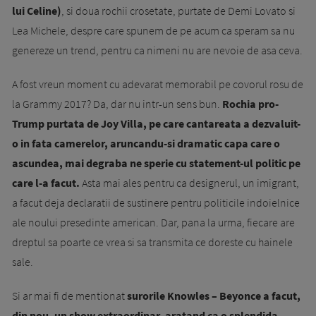
lui Celine)
, si doua rochii crosetate, purtate de Demi Lovato si
Lea Michele, despre care spunem de pe acum ca speram sa nu
genereze un trend, pentru ca nimeni nu are nevoie de asa ceva.
A fost vreun moment cu adevarat memorabil pe covorul rosu de
la Grammy 2017? Da, dar nu intr-un sens bun.
Rochia pro-
Trump purtata de Joy Villa, pe care cantareata a dezvaluit-
o in fata camerelor, aruncandu-si dramatic capa care o
ascundea, mai degraba ne sperie cu statement-ul politic pe
care l-a facut.
Asta mai ales pentru ca designerul, un imigrant,
a facut deja declaratii de sustinere pentru politicile indoielnice
ale noului presedinte american. Dar, pana la urma, fiecare are
dreptul sa poarte ce vrea si sa transmita ce doreste cu hainele
sale.
Si ar mai fi de mentionat
surorile Knowles – Beyonce a facut,
din nou, un show extraordinar, aratand ca o splendida