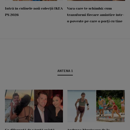
Intră în culisele noii colecții IKEA
Vara care te schimbă: cum
PS 2026
transformi fiecare amintire într-
o poveste pe care o porți cu tine
ANTENA 1
Ce diferență de vârstă există
Andreea Munteanu de la