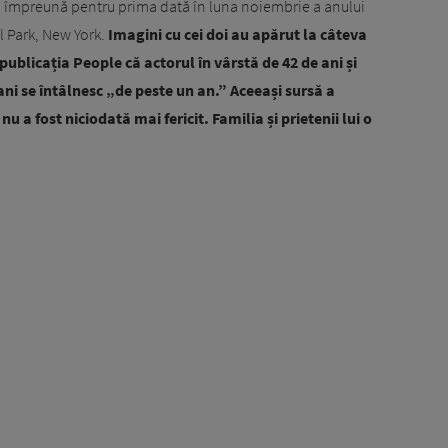
uți împreună pentru prima dată în luna noiembrie a anului
l Park, New York.
Imagini cu cei doi au apărut la câteva
publicația People că actorul în vârstă de 42 de ani și
ani se întâlnesc „de peste un an.” Aceeași sursă a
u a fost niciodată mai fericit. Familia și prietenii lui o