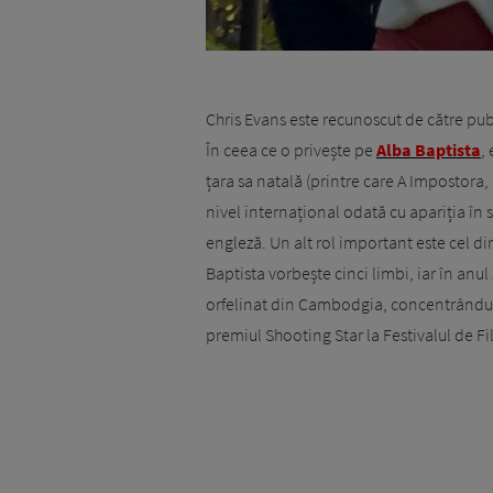
Chris Evans este recunoscut de către pub
În ceea ce o privește pe
Alba Baptista
,
țara sa natală (printre care A Impostora, 
nivel internațional odată cu apariția în s
engleză. Un alt rol important este cel di
Baptista vorbește cinci limbi, iar în anu
orfelinat din Cambodgia, concentrându-
premiul Shooting Star la Festivalul de Fi