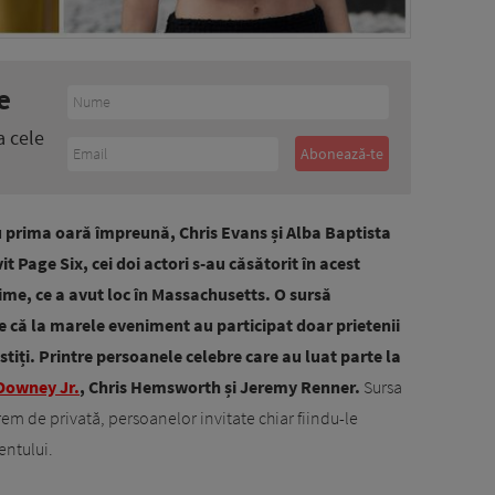
e
a cele
u prima oară împreună, Chris Evans și Alba Baptista
t Page Six, cei doi actori s-au căsătorit în acest
ime, ce a avut loc în Massachusetts.
O sursă
e că la marele eveniment au participat doar prietenii
ostiți. Printre persoanele celebre care au luat parte la
Downey Jr.
, Chris Hemsworth și Jeremy Renner.
Sursa
rem de privată, persoanelor invitate chiar fiindu-le
entului.