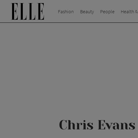
Fashion
Beauty
People
Health &
Chris Evans 