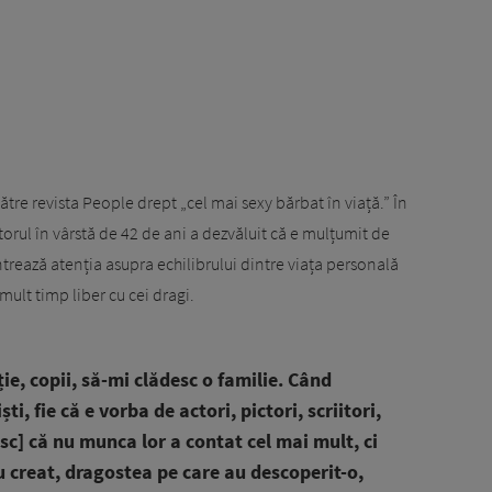
tre revista People drept „cel mai sexy bărbat în viață.” În
ctorul în vârstă de 42 de ani a dezvăluit că e mulțumit de
ntrează atenția asupra echilibrului dintre viața personală
mult timp liber cu cei dragi.
ie, copii, să-mi clădesc o familie. Când
ti, fie că e vorba de actori, pictori, scriitori,
osc] că nu munca lor a contat cel mai mult, ci
-au creat, dragostea pe care au descoperit-o,