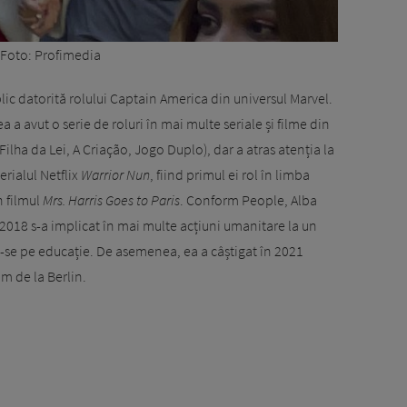
Foto: Profimedia
lic datorită rolului Captain America din universul Marvel.
 ea a avut o serie de roluri în mai multe seriale și filme din
Filha da Lei, A Criação, Jogo Duplo), dar a atras atenția la
erialul Netflix
Warrior Nun
, fiind primul ei rol în limba
n filmul
Mrs. Harris Goes to Paris
. Conform People, Alba
l 2018 s-a implicat în mai multe acțiuni umanitare la un
se pe educație. De asemenea, ea a câștigat în 2021
lm de la Berlin.