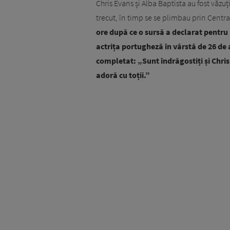
Chris Evans și Alba Baptista au fost văz
trecut, în timp se se plimbau prin Centra
ore după ce o sursă a declarat pentru 
actrița portugheză în vârstă de 26 de 
completat: „Sunt îndrăgostiți și Chris n
adoră cu toții.”