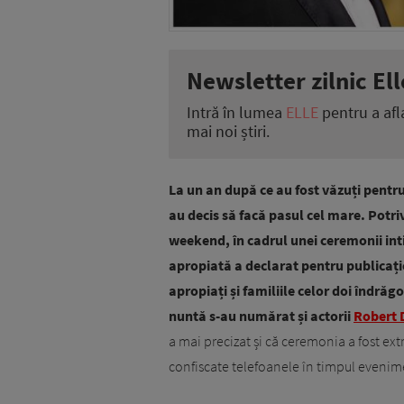
Newsletter zilnic Ell
Intră în lumea
ELLE
pentru a afl
mai noi știri.
La un an după ce au fost văzuți pentr
au decis să facă pasul cel mare. Potrivi
weekend, în cadrul unei ceremonii int
apropiată a declarat pentru publicați
apropiați și familiile celor doi îndrăg
nuntă s-au numărat și actorii
Robert 
a mai precizat și că ceremonia a fost ext
confiscate telefoanele în timpul evenim