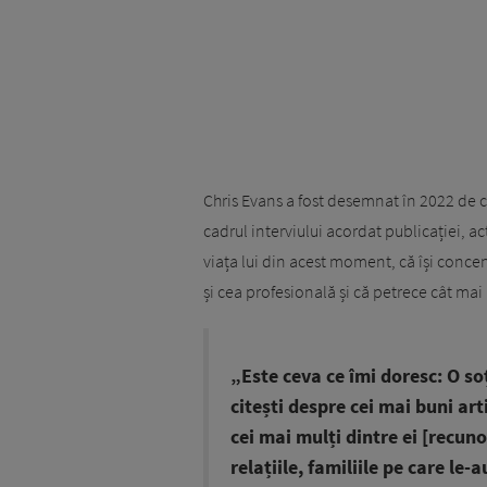
Chris Evans a fost desemnat în 2022 de că
cadrul interviului acordat publicației, a
viața lui din acest moment, că își conce
și cea profesională și că petrece cât mai 
„Este ceva ce îmi doresc: O soț
citești despre cei mai buni artiș
cei mai mulți dintre ei [recun
relațiile, familiile pe care le