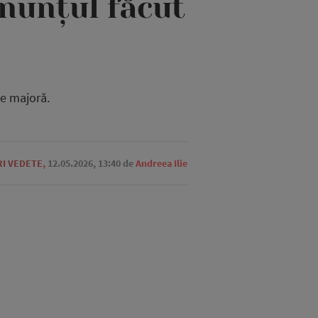
nunțul făcut
re majoră.
RI VEDETE
,
12.05.2026, 13:40
de
Andreea Ilie