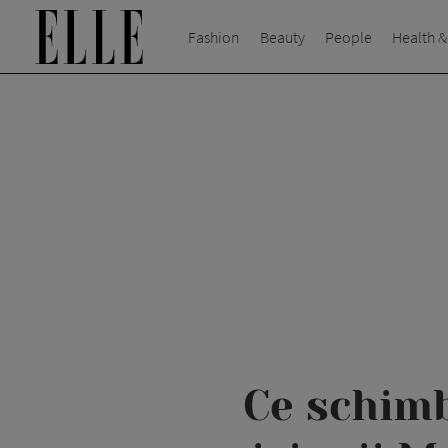
Fashion
Beauty
People
Health &
Ce schimb