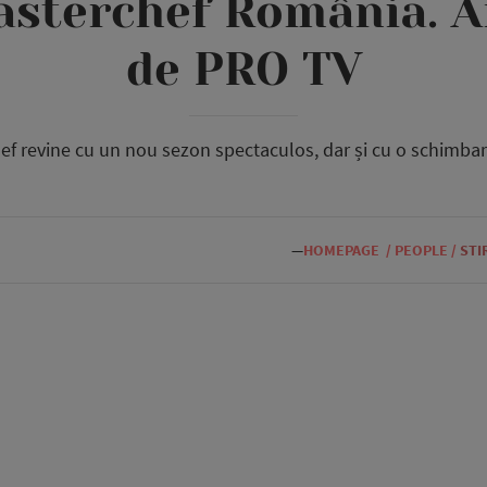
asterchef România. A
de PRO TV
f revine cu un nou sezon spectaculos, dar și cu o schimba
—
HOMEPAGE
/
PEOPLE
/
STI