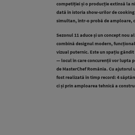
competiției și o producție extinsă la n
dată în istoria show-urilor de cookin
simultan, într-o probă de amploare, c
Sezonul 11 aduce și un concept nou al
combină designul modern, funcționali
vizual puternic. Este un spațiu gândit
— locul în care concurenții vor lupta 
de MasterChef România. Cu ajutorul u
fost realizată în timp record: 4 săpt
ci și prin amploarea tehnică a construc