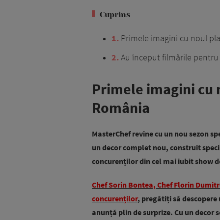
Cuprins
1
Primele imagini cu noul p
2
Au început filmările pentr
Primele imagini cu 
România
MasterChef revine cu un nou sezon spe
un decor complet nou, construit speci
concurenților din cel mai iubit show 
Chef Sorin Bontea, Chef Florin Dumitre
concurenților
, pregătiți să descoper
anunță plin de surprize. Cu un decor