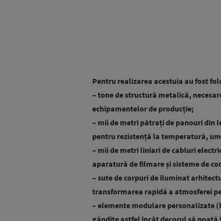
Pentru realizarea acestuia au fost fol
– tone de structură metalică, necesare
echipamentelor de producție;
– mii de metri pătrați de panouri din 
pentru rezistență la temperatură, umid
– mii de metri liniari de cabluri electr
aparatură de filmare și sisteme de co
– sute de corpuri de iluminat arhitect
transformarea rapidă a atmosferei pe
– elemente modulare personalizate (bla
gândite astfel încât decorul să poată f