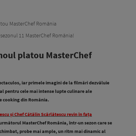
latou MasterChef România
u sezonul 11 MasterChef România!
noul platou MasterChef
ctaculos, iar primele imagini de la filmări dezvăluie
al pentru cele mai intense lupte culinare ale
de cooking din România.
scu și Chef Cătălin Scărlătescu revin în fața
e următorul MasterChef România, într-un sezon care se
 schimbat, probe mai ample, un ritm mai dinamic al