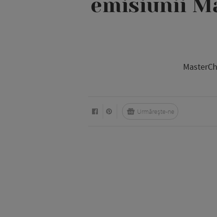
emisiunii M
MasterChe
Urmărește-ne