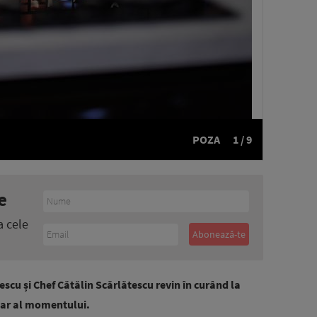
POZA
1 / 9
e
a cele
scu și Chef Cătălin Scărlătescu revin în curând la
nar al momentului.