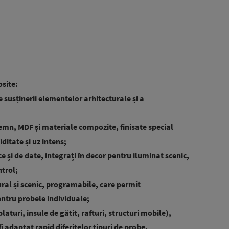
osite:
 susținerii elementelor arhitecturale și a
lemn, MDF și materiale compozite, finisate special
itate și uz intens;
ice și de date, integrați în decor pentru iluminat scenic,
ntrol;
ural și scenic, programabile, care permit
ntru probele individuale;
turi, insule de gătit, rafturi, structuri mobile),
i adaptat rapid diferitelor tipuri de probe.