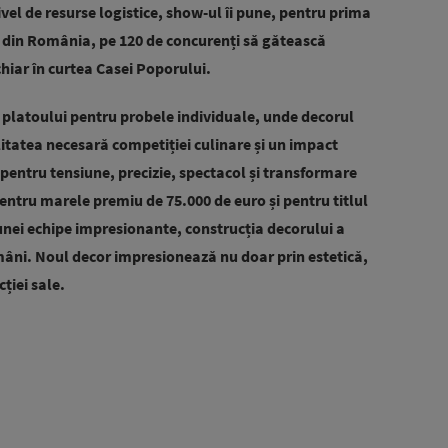
ivel de resurse logistice, show-ul îi pune, pentru prima
g din România, pe 120 de concurenți să gătească
hiar în curtea Casei Poporului.
 platoului pentru probele individuale, unde decorul
tatea necesară competiției culinare și un impact
 pentru tensiune, precizie, spectacol și transformare
pentru marele premiu de 75.000 de euro și pentru titlul
nei echipe impresionante, construcția decorului a
ămâni. Noul decor impresionează nu doar prin estetică,
ției sale.