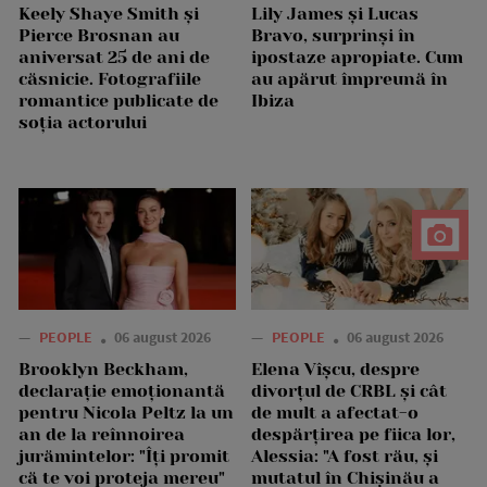
Keely Shaye Smith și
Lily James și Lucas
Pierce Brosnan au
Bravo, surprinși în
aniversat 25 de ani de
ipostaze apropiate. Cum
căsnicie. Fotografiile
au apărut împreună în
romantice publicate de
Ibiza
soția actorului
—
PEOPLE
06 august 2026
—
PEOPLE
06 august 2026
Brooklyn Beckham,
Elena Vîșcu, despre
declarație emoționantă
divorțul de CRBL și cât
pentru Nicola Peltz la un
de mult a afectat-o
an de la reînnoirea
despărțirea pe fiica lor,
jurămintelor: "Îți promit
Alessia: "A fost rău, și
că te voi proteja mereu"
mutatul în Chișinău a