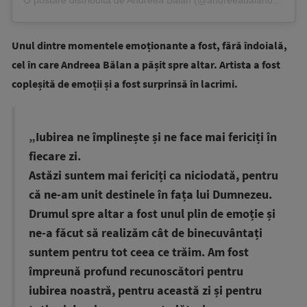
O postare distribuită de Andreea Balan (@andreeabalanofficial)
Unul dintre momentele emoționante a fost, fără îndoială,
cel în care Andreea Bălan a pășit spre altar. Artista a fost
copleșită de emoții și a fost surprinsă în lacrimi.
„Iubirea ne împlinește și ne face mai fericiți în
fiecare zi.
Astăzi suntem mai fericiți ca niciodată, pentru
că ne-am unit destinele în fața lui Dumnezeu.
Drumul spre altar a fost unul plin de emoție și
ne-a făcut să realizăm cât de binecuvântați
suntem pentru tot ceea ce trăim. Am fost
împreună profund recunoscători pentru
iubirea noastră, pentru această zi și pentru