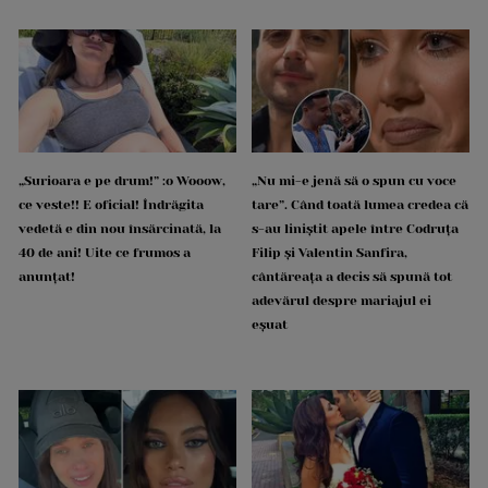
„Surioara e pe drum!” :o Wooow,
„Nu mi-e jenă să o spun cu voce
ce veste!! E oficial! Îndrăgita
tare”. Când toată lumea credea că
vedetă e din nou însărcinată, la
s-au liniștit apele între Codruța
40 de ani! Uite ce frumos a
Filip și Valentin Sanfira,
anunțat!
cântăreața a decis să spună tot
adevărul despre mariajul ei
eșuat