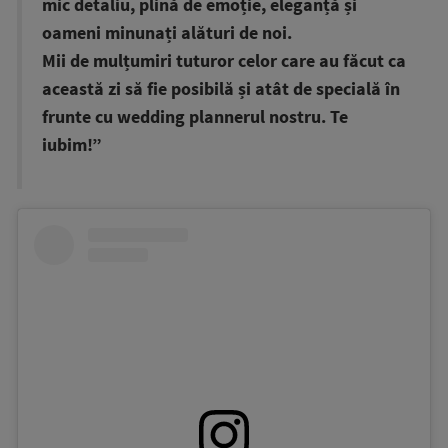
mic detaliu, plină de emoție, eleganță și
oameni minunați alături de noi.
Mii de mulțumiri tuturor celor care au făcut ca
această zi să fie posibilă și atât de specială în
frunte cu wedding plannerul nostru. Te
iubim!”