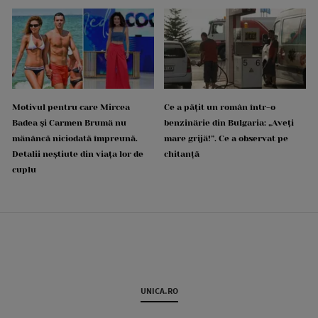
Motivul pentru care Mircea
Ce a pățit un român într-o
Badea și Carmen Brumă nu
benzinărie din Bulgaria: „Aveți
mănâncă niciodată împreună.
mare grijă!”. Ce a observat pe
Detalii neștiute din viața lor de
chitanță
cuplu
UNICA.RO