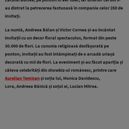
au distrat la petrecerea fastuoasă în compania celor 250 de
invitați.
La nuntă, Andreea Bălan și Victor Cornea și-au încântat
invitații cu un decor floral spectaculos, format din peste
30.000 de flori. La cununia religioasă desfășurată pe
ponton, invitații au fost întâmpinați de o arcadă uriașă
decorată cu mii de flori. La eveniment și-au făcut apariția și
câteva celebrități din showbiz-ul românesc, printre care
Aurelian Temișan
și soția lui, Monica Davidescu,
Lora, Andreea Bănică și soțul ei, Lucian Mitrea.