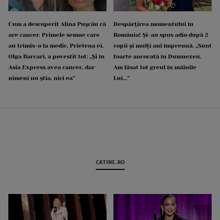
Cum a descoperit Alina Pușcău că
Despărțirea momentului în
are cancer. Primele semne care
România! Și-au spus adio după 2
au trimis-o la medic. Prietena ei,
copii și mulți ani împreună. „Sunt
Olga Barcari, a povestit tot: „Și în
foarte ancorată în Dumnezeu.
Asia Express avea cancer, dar
Am lăsat tot greul în mâinile
nimeni nu știa, nici ea”
Lui...”
CATINE.RO