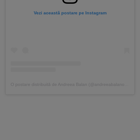
Vezi această postare pe Instagram
O postare distribuită de Andreea Balan (@andreeabalanofficial)