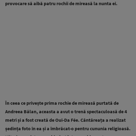
provocare să aibă patru rochii de mireasă la nunta ei.
În ceea ce privește prima rochie de mireasă purtată de
Andreea Bălan, aceasta a avut o trenă spectaculoasă de 4
metri și a fost creată de Oui-Da Fée. Cântăreața a realizat
ședința foto în ea și a îmbrăcat-o pentru cununia religioasă.