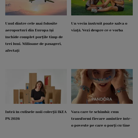
Unul dintre cele mai folosite
Un vecin instruit poate salva o
aeroporturi din Europa își
viață. Vezi despre ce e vorba
închide complet porțile timp de
trei luni. Milioane de pasageri,
afectați
Intră în culisele noii colecții IKEA
Vara care te schimbă: cum
PS 2026
transformi fiecare amintire într-
o poveste pe care o porți cu tine