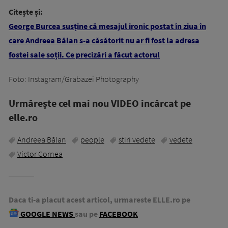
Citește și:
George Burcea susține că mesajul ironic postat în ziua în
care Andreea Bălan s-a căsătorit nu ar fi fost la adresa
fostei sale soții. Ce precizări a făcut actorul
Foto: Instagram/Grabazei Photography
Urmăreşte cel mai nou VIDEO incărcat pe
elle.ro
Andreea Bălan
people
stiri vedete
vedete
Victor Cornea
Daca ti-a placut acest articol, urmareste ELLE.ro pe
GOOGLE NEWS
sau pe
FACEBOOK