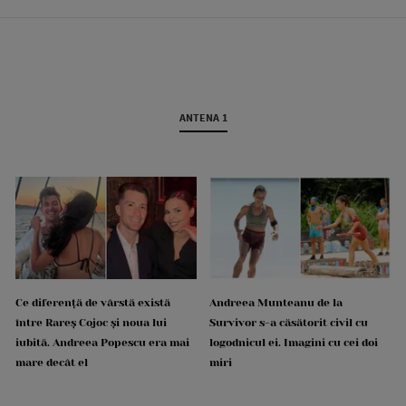
ANTENA 1
Ce diferență de vârstă există
Andreea Munteanu de la
între Rareș Cojoc și noua lui
Survivor s-a căsătorit civil cu
iubită. Andreea Popescu era mai
logodnicul ei. Imagini cu cei doi
mare decât el
miri