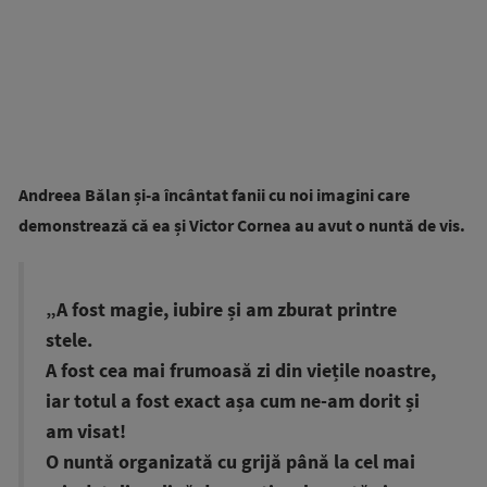
Andreea Bălan și-a încântat fanii cu noi imagini care
demonstrează că ea și Victor Cornea au avut o nuntă de vis.
„A fost magie, iubire și am zburat printre
stele.
A fost cea mai frumoasă zi din viețile noastre,
iar totul a fost exact așa cum ne-am dorit și
am visat!
O nuntă organizată cu grijă până la cel mai