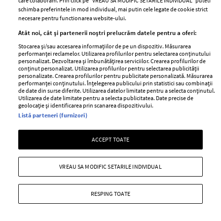
care colaboram. Prin click pe “VREAU SA MODIFIC SETARILE INDIVIDUAL” puteti
—
PEOPLE
06 august 2026
schimba preferintele in mod individual, mai putin cele legate de cookie strict
necesare pentru functionarea website-ului.
O fotografie realizată în 2007 cu Prințesa Charlene de
Atât noi, cât și partenerii noștri prelucrăm datele pentru a oferi:
Monaco a scos la iveală un aspect inedit.
Stocarea și/sau accesarea informațiilor de pe un dispozitiv. Măsurarea
+ MAI MULTE
performanței reclamelor. Utilizarea profilurilor pentru selectarea conținutului
personalizat. Dezvoltarea și îmbunătățirea serviciilor. Crearea profilurilor de
conținut personalizat. Utilizarea profilurilor pentru selectarea publicității
personalizate. Crearea profilurilor pentru publicitate personalizată. Măsurarea
performanței conținutului. Înțelegerea publicului prin statistici sau combinații
de date din surse diferite. Utilizarea datelor limitate pentru a selecta conținutul.
Utilizarea de date limitate pentru a selecta publicitatea. Date precise de
geolocație și identificarea prin scanarea dispozitivului.
Listă parteneri (furnizori)
ACCEPT TOATE
VREAU SA MODIFIC SETARILE INDIVIDUAL
RESPING TOATE
Lora, declarații sincere despre
problemele ei de sănătate. Ce diagnostic