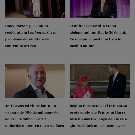
Dolly Parton și-a anulat
Jennifer Lopez și-a etalat
rezidența în Las Vegas. Cu ce
abdomenul tonifiat la 56 de ani.
probleme de sănătate se
Ce imagini a postat artista în
confruntă artista
mediul online
Jeff Bezos își vinde iahtul în
Regina Elisabeta ar fi refuzat să
valoare de 500 de milioane de
preia apelurile Prințului Harry
dolari. Ce sumă a cerut
fără un martor lângă ea. De ce a
miliardarul pentru nava sa, Koru
ajuns să facă un asemenea gest