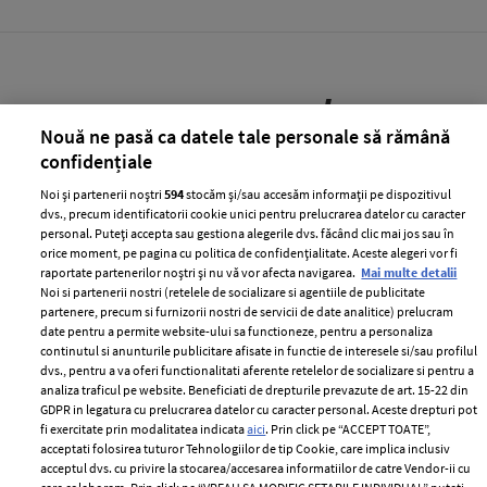
people
MAI MULTE DIN
Nouă ne pasă ca datele tale personale să rămână
confidențiale
Noi și partenerii noștri
594
stocăm și/sau accesăm informații pe dispozitivul
dvs., precum identificatorii cookie unici pentru prelucrarea datelor cu caracter
personal. Puteți accepta sau gestiona alegerile dvs. făcând clic mai jos sau în
orice moment, pe pagina cu politica de confidențialitate. Aceste alegeri vor fi
raportate partenerilor noștri și nu vă vor afecta navigarea.
Mai multe detalii
Noi si partenerii nostri (retelele de socializare si agentiile de publicitate
partenere, precum si furnizorii nostri de servicii de date analitice) prelucram
date pentru a permite website-ului sa functioneze, pentru a personaliza
continutul si anunturile publicitare afisate in functie de interesele si/sau profilul
dvs., pentru a va oferi functionalitati aferente retelelor de socializare si pentru a
analiza traficul pe website. Beneficiati de drepturile prevazute de art. 15-22 din
GDPR in legatura cu prelucrarea datelor cu caracter personal. Aceste drepturi pot
O imagine de acum 20 de ani cu
fi exercitate prin modalitatea indicata
aici
. Prin click pe “ACCEPT TOATE”,
Prințesa Charlene de Monaco face
acceptati folosirea tuturor Tehnologiilor de tip Cookie, care implica inclusiv
valuri pe internet. Care este motivul
acceptul dvs. cu privire la stocarea/accesarea informatiilor de catre Vendor-ii cu