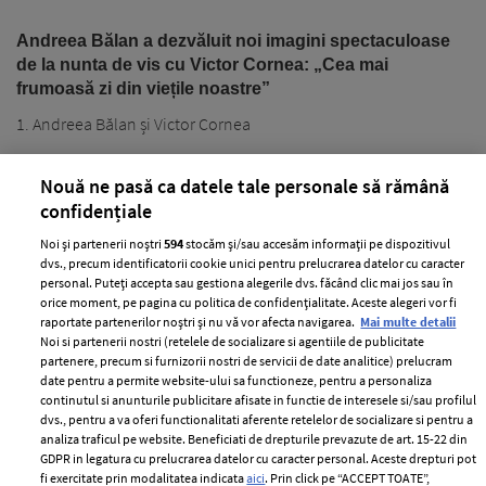
Andreea Bălan a dezvăluit noi imagini spectaculoase
de la nunta de vis cu Victor Cornea: „Cea mai
frumoasă zi din viețile noastre”
1. Andreea Bălan și Victor Cornea
Nouă ne pasă ca datele tale personale să rămână
confidențiale
Noi și partenerii noștri
594
stocăm și/sau accesăm informații pe dispozitivul
dvs., precum identificatorii cookie unici pentru prelucrarea datelor cu caracter
personal. Puteți accepta sau gestiona alegerile dvs. făcând clic mai jos sau în
PARTENERI
orice moment, pe pagina cu politica de confidențialitate. Aceste alegeri vor fi
raportate partenerilor noștri și nu vă vor afecta navigarea.
Mai multe detalii
Noi si partenerii nostri (retelele de socializare si agentiile de publicitate
partenere, precum si furnizorii nostri de servicii de date analitice) prelucram
date pentru a permite website-ului sa functioneze, pentru a personaliza
continutul si anunturile publicitare afisate in functie de interesele si/sau profilul
dvs., pentru a va oferi functionalitati aferente retelelor de socializare si pentru a
analiza traficul pe website. Beneficiati de drepturile prevazute de art. 15-22 din
GDPR in legatura cu prelucrarea datelor cu caracter personal. Aceste drepturi pot
fi exercitate prin modalitatea indicata
aici
. Prin click pe “ACCEPT TOATE”,