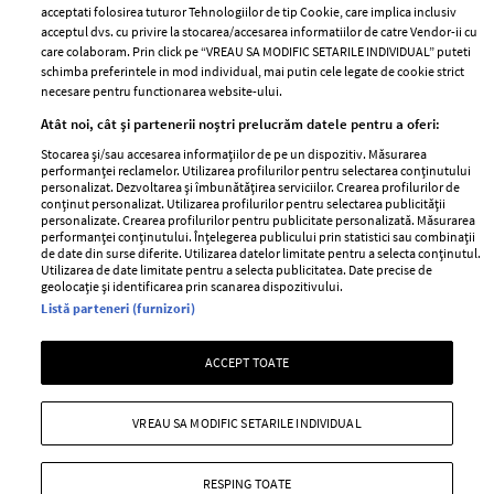
acceptati folosirea tuturor Tehnologiilor de tip Cookie, care implica inclusiv
Unul dintre cele mai folosite
Un vecin instruit poate salva o
acceptul dvs. cu privire la stocarea/accesarea informatiilor de catre Vendor-ii cu
care colaboram. Prin click pe “VREAU SA MODIFIC SETARILE INDIVIDUAL” puteti
aeroporturi din Europa își
viață. Vezi despre ce e vorba
schimba preferintele in mod individual, mai putin cele legate de cookie strict
închide complet porțile timp
necesare pentru functionarea website-ului.
de trei luni. Milioane de
Atât noi, cât și partenerii noștri prelucrăm datele pentru a oferi:
pasageri, afectați
Stocarea și/sau accesarea informațiilor de pe un dispozitiv. Măsurarea
performanței reclamelor. Utilizarea profilurilor pentru selectarea conținutului
personalizat. Dezvoltarea și îmbunătățirea serviciilor. Crearea profilurilor de
conținut personalizat. Utilizarea profilurilor pentru selectarea publicității
personalizate. Crearea profilurilor pentru publicitate personalizată. Măsurarea
performanței conținutului. Înțelegerea publicului prin statistici sau combinații
de date din surse diferite. Utilizarea datelor limitate pentru a selecta conținutul.
Utilizarea de date limitate pentru a selecta publicitatea. Date precise de
geolocație și identificarea prin scanarea dispozitivului.
Listă parteneri (furnizori)
Intră în culisele noii colecții
Vara care te schimbă: cum
ACCEPT TOATE
IKEA PS 2026
transformi fiecare amintire
într-o poveste pe care o porți
cu tine
VREAU SA MODIFIC SETARILE INDIVIDUAL
RESPING TOATE