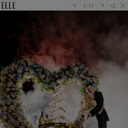
1
/
21