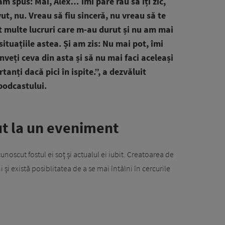
am spus: Măi, Alex… îmi pare rău să îți zic,
t, nu. Vreau să fiu sinceră, nu vreau să te
st multe lucruri care m-au durut și nu am mai
ituațiile astea. Și am zis: Nu mai pot, îmi
nveți ceva din asta și să nu mai faci aceleași
tanți dacă pici în ispite.”, a dezvăluit
podcastului.
ut la un eveniment
unoscut fostul ei soț și actualul ei iubit. Creatoarea de
și există posiblitatea de a se mai întâlni în cercurile