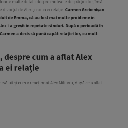
foarte multe detalii despre motivele despărțirii lor, însă
e divorțul de Alex și noua ei relație.
Carmen Grebenișan
duit de Emma, că au fost mai multe probleme în
lex i-a greșit în repetate rânduri.
După o perioadă în
, Carmen a decis să pună capăt relației lor, cu mult
 despre cum a aflat Alex
 ei relație
zvăluit și cum a reacționat Alex Militaru, după ce a aflat