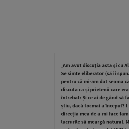
„
Am avut discuția asta și cu Al
Se simte eliberator (să îi spun
pentru că mi-am dat seama că
discuta ca și prietenii care er
întrebat: Și ce ai de gând să f
știu, dacă tocmai a început? I-
direcția mea de a-mi face fam
lucrurile să meargă natural. M