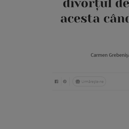
divorțul d
acesta când
Carmen Grebenișan 
Urmărește-ne