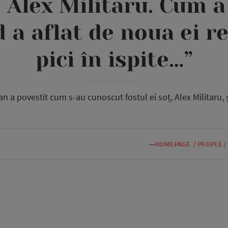
e Alex Militaru. Cum a
 a aflat de noua ei re
pici în ispite…”
a povestit cum s-au cunoscut fostul ei soț, Alex Militaru, și
—
HOMEPAGE
/
PEOPLE
/