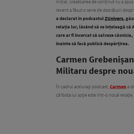
Inițial, creatoarea de conținut nu a spus 
recent a făcut o serie de dezvăluiri despr
a declarat în podcastul
ZUnivers
, găz
relația lor, lăsând să se înțeleagă că A
care ar fi încercat să salveze căsnicia
înainte să facă publică despărțirea.
Carmen Grebenișan,
Militaru despre noua
În cadrul aceluiași podcast,
Carmen
a de
că fosta lui soție este într-o nouă relație.