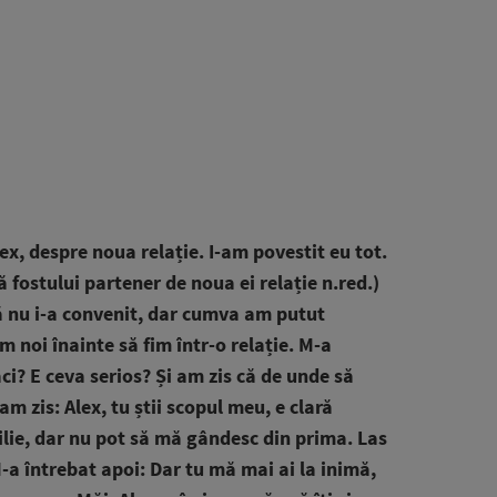
ex, despre noua relație. I-am povestit eu tot.
ă fostului partener de noua ei relație n.red.)
 nu i-a convenit, dar cumva am putut
am noi înainte să fim într-o relație. M-a
aci? E ceva serios? Și am zis că de unde să
am zis: Alex, tu știi scopul meu, e clară
ilie, dar nu pot să mă gândesc din prima. Las
-a întrebat apoi: Dar tu mă mai ai la inimă,