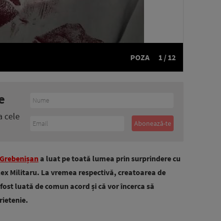
POZA
1 / 12
e
a cele
Grebenișan
a luat pe toată lumea prin surprindere cu
Alex Militaru. La vremea respectivă, creatoarea de
fost luată de comun acord și că vor încerca să
rietenie.