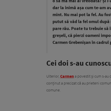
o să mă mai ai vreodată? Și i-
dar la inimă așa cum te-am avu
mint. Nu mai pot la fel. Au fo
putut să văd la fel omul după s
pare rău. Poate tu trebuie să î
greșeli, că pierzi oameni impor
Carmen Grebenișan în cadrul 
Cei doi s-au cunosc
Ulterior,
Carmen
a povestit și cum s-au c
conținut a precizat că au prieteni comuni 
comune.