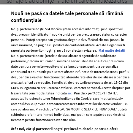
țe
7 uleiuri care stimulează creșterea rapidă a
Ce
părului
de
Nouă ne pasă ca datele tale personale să rămână
confidențiale
Noi și partenerii noștri
594
stocăm și/sau accesăm informații pe dispozitivul
dvs., precum identificatorii cookie unici pentru prelucrarea datelor cu caracter
personal. Puteți accepta sau gestiona alegerile dvs. făcând clic mai jos sau în
orice moment, pe pagina cu politica de confidențialitate. Aceste alegeri vor fi
raportate partenerilor noștri și nu vă vor afecta navigarea.
Mai multe detalii
Noi si partenerii nostri (retelele de socializare si agentiile de publicitate
partenere, precum si furnizorii nostri de servicii de date analitice) prelucram
ELLE Style Awards
Termeni si conditii
date pentru a permite website-ului sa functioneze, pentru a personaliza
2024
continutul si anunturile publicitare afisate in functie de interesele si/sau profilul
Politica de
dvs., pentru a va oferi functionalitati aferente retelelor de socializare si pentru a
Despre ELLE
confidențialitate
analiza traficul pe website. Beneficiati de drepturile prevazute de art. 15-22 din
Romania
GDPR in legatura cu prelucrarea datelor cu caracter personal. Aceste drepturi pot
Politica de cookies
fi exercitate prin modalitatea indicata
aici
. Prin click pe “ACCEPT TOATE”,
Contact
Publicitate
acceptati folosirea tuturor Tehnologiilor de tip Cookie, care implica inclusiv
acceptul dvs. cu privire la stocarea/accesarea informatiilor de catre Vendor-ii cu
Abonamente
care colaboram. Prin click pe “VREAU SA MODIFIC SETARILE INDIVIDUAL” puteti
schimba preferintele in mod individual, mai putin cele legate de cookie strict
necesare pentru functionarea website-ului.
Stiri
Libertatea pentru
Atât noi, cât și partenerii noștri prelucrăm datele pentru a oferi:
femei