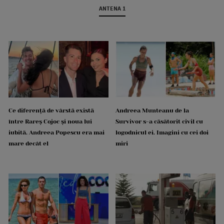
ANTENA 1
Ce diferență de vârstă există
Andreea Munteanu de la
între Rareș Cojoc și noua lui
Survivor s-a căsătorit civil cu
iubită. Andreea Popescu era mai
logodnicul ei. Imagini cu cei doi
mare decât el
miri