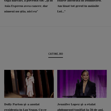
Olga Barcari, a povestit tot: „Și în
foarte ancorată în Dumnezeu.
Asia Express avea cancer, dar
Am lăsat tot greul în mâinile
nimeni nu știa, nici ea”
Lui...”
CATINE.RO
Dolly Parton și-a anulat
Jennifer Lopez și-a etalat
rezidența în Las Vegas. Cu ce
abdomenul tonifiat la 56 de ani.