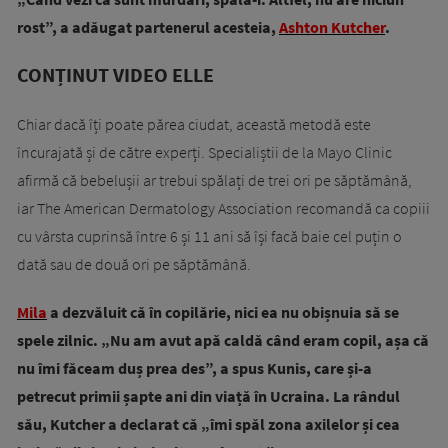
rost”, a adăugat partenerul acesteia,
Ashton Kutcher
.
CONȚINUT VIDEO ELLE
Chiar dacă îți poate părea ciudat, această metodă este
încurajată și de către experți. Specialiștii de la Mayo Clinic
afirmă că bebelușii ar trebui spălați de trei ori pe săptămână,
iar The American Dermatology Association recomandă ca copiii
cu vârsta cuprinsă între 6 și 11 ani să își facă baie cel puțin o
dată sau de două ori pe săptămână.
Mila
a dezvăluit că în copilărie, nici ea nu obișnuia să se
spele zilnic. „
Nu am avut apă caldă când eram copil, așa că
nu îmi făceam duș prea des”, a spus Kunis, care și-a
petrecut primii șapte ani din viață în Ucraina.
La rândul
său, Kutcher a declarat că „îmi spăl zona axilelor și cea