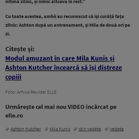
intimă zilnic, și nimic altceva în rest.”
Cu toate acestea, ambii au recunoscut că își curăță fața
zilnic: Ashton după un antrenament, și Mila de două ori pe
zi.
Citește și:
Modul amuzant în care Mila Kunis și
Ashton Kutcher încearcă să își distreze
copiii
Foto: Arhiva Revistei ELLE
Urmăreşte cel mai nou VIDEO incărcat pe
elle.ro
Ashton Kutcher
Mila Kunis
stiri vedete
vedete