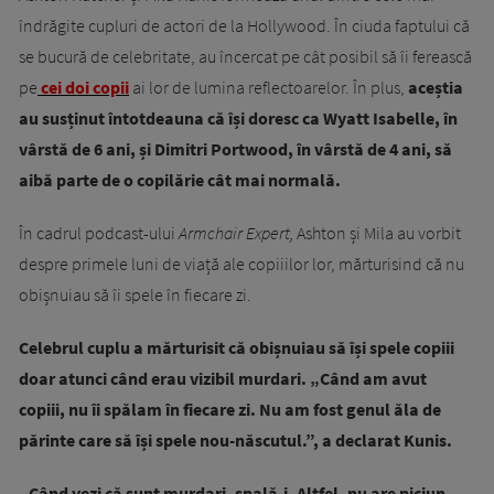
îndrăgite cupluri de actori de la Hollywood. În ciuda faptului că
se bucură de celebritate, au încercat pe cât posibil să îi ferească
pe
cei doi copii
ai lor de lumina reflectoarelor. În plus,
aceștia
au susținut întotdeauna că își doresc ca Wyatt Isabelle, în
vârstă de 6 ani, și Dimitri Portwood, în vârstă de 4 ani, să
aibă parte de o copilărie cât mai normală.
În cadrul podcast-ului
Armchair Expert,
Ashton și Mila au vorbit
despre primele luni de viață ale copiiilor lor, mărturisind că nu
obișnuiau să îi spele în fiecare zi.
Celebrul cuplu a mărturisit că obișnuiau să își spele copiii
doar atunci când erau vizibil murdari. „Când am avut
copiii, nu îi spălam în fiecare zi. Nu am fost genul ăla de
părinte care să își spele nou-născutul.”, a declarat Kunis.
„Când vezi că sunt murdari, spală-i. Altfel, nu are niciun