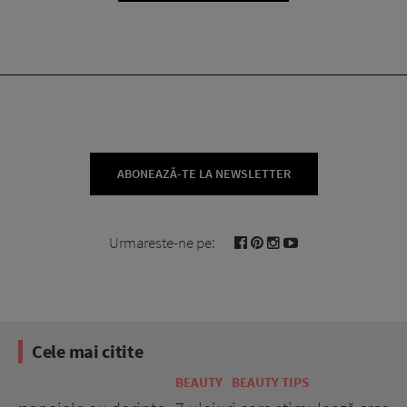
ABONEAZĂ-TE LA NEWSLETTER
Urmareste-ne pe:
Cele mai citite
BEAUTY
BEAUTY TIPS
BE