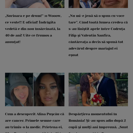
„Surioara e pe drum!” :o Wooow,
„Nu mi-e jenă să o spun cu voce
ce veste!! E oficial! Îndrăgita
tare”. Când toată lumea credea că
vedetă e din nou însărcinată, la
s-au liniștit apele între Codruța
40 de ani! Uite ce frumos a
Filip și Valentin Sanfira,
anunțat!
cântăreața a decis să spună tot
adevărul despre mariajul ei
eșuat
Cum a descoperit Alina Pușcău că
Despărțirea momentului în
are cancer. Primele semne care
România! Și-au spus adio după 2
au trimis-o la medic. Prietena ei,
copii și mulți ani împreună. „Sunt