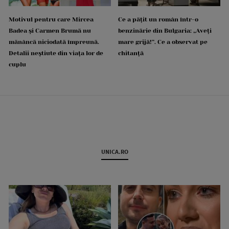
Motivul pentru care Mircea
Ce a pățit un român într-o
Badea și Carmen Brumă nu
benzinărie din Bulgaria: „Aveți
mănâncă niciodată împreună.
mare grijă!”. Ce a observat pe
Detalii neștiute din viața lor de
chitanță
cuplu
UNICA.RO