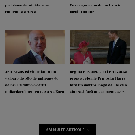
probleme de sănătate se
Ce imagini a postat artista în
confruntă artista
mediul online
Jeff Bezos își vinde iahtul în
Regina Elisabeta ar fi refuzat să
valoare de 500 de milioane de
preia apelurile Prințului Harry
dolari. Ce sumă a cerut
fără un martor lângă ea. De ce a
miliardarul pentru nava sa, Koru
ajuns să facă un asemenea gest
MAI MULTE ARTICOLE