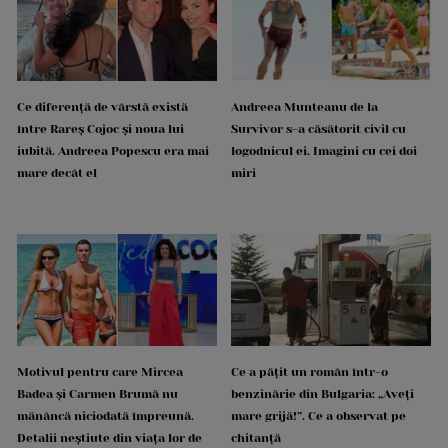
Ce diferență de vârstă există
Andreea Munteanu de la
între Rareș Cojoc și noua lui
Survivor s-a căsătorit civil cu
iubită. Andreea Popescu era mai
logodnicul ei. Imagini cu cei doi
mare decât el
miri
Motivul pentru care Mircea
Ce a pățit un român într-o
Badea și Carmen Brumă nu
benzinărie din Bulgaria: „Aveți
mănâncă niciodată împreună.
mare grijă!”. Ce a observat pe
Detalii neștiute din viața lor de
chitanță