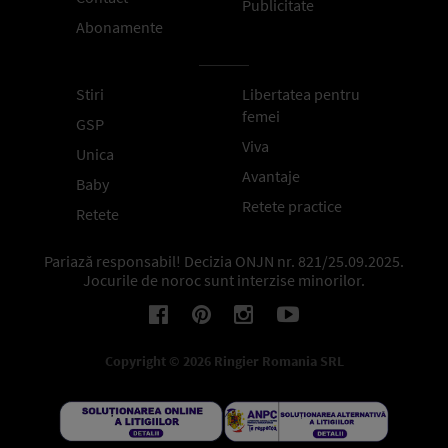
Publicitate
Abonamente
Stiri
Libertatea pentru
femei
GSP
Viva
Unica
Avantaje
Baby
Retete practice
Retete
Pariază responsabil! Decizia ONJN nr. 821/25.09.2025.
Jocurile de noroc sunt interzise minorilor.
Copyright © 2026 Ringier Romania SRL