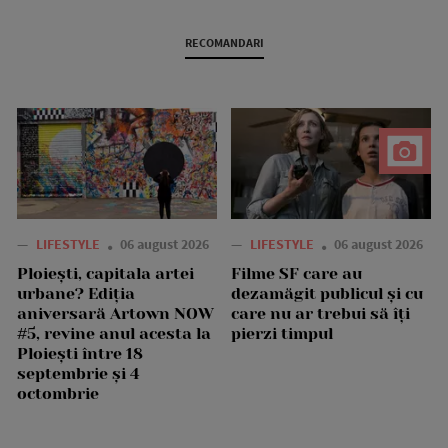
RECOMANDARI
—
LIFESTYLE
06 august 2026
—
LIFESTYLE
06 august 2026
Ploiești, capitala artei
Filme SF care au
urbane? Ediția
dezamăgit publicul și cu
aniversară Artown NOW
care nu ar trebui să îți
#5, revine anul acesta la
pierzi timpul
Ploiești între 18
septembrie și 4
octombrie