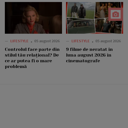
—
LIFESTYLE
05 august 2026
—
LIFESTYLE
05 august 2026
Controlul face parte din
9 filme de neratat în
stilul tău relațional? De
luna august 2026 în
ce ar putea fi o mare
cinematografe
problemă