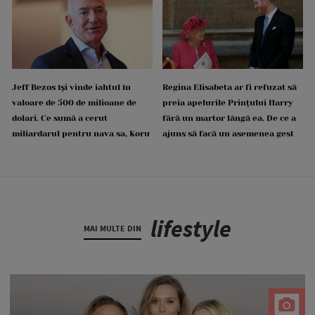
Jeff Bezos își vinde iahtul în
Regina Elisabeta ar fi refuzat să
valoare de 500 de milioane de
preia apelurile Prințului Harry
dolari. Ce sumă a cerut
fără un martor lângă ea. De ce a
miliardarul pentru nava sa, Koru
ajuns să facă un asemenea gest
lifestyle
MAI MULTE DIN