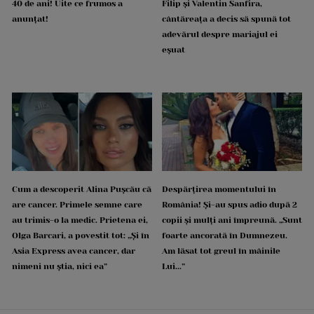
40 de ani! Uite ce frumos a
Filip și Valentin Sanfira,
anunțat!
cântăreața a decis să spună tot
adevărul despre mariajul ei
eșuat
Cum a descoperit Alina Pușcău că
Despărțirea momentului în
are cancer. Primele semne care
România! Și-au spus adio după 2
au trimis-o la medic. Prietena ei,
copii și mulți ani împreună. „Sunt
Olga Barcari, a povestit tot: „Și în
foarte ancorată în Dumnezeu.
Asia Express avea cancer, dar
Am lăsat tot greul în mâinile
nimeni nu știa, nici ea”
Lui...”