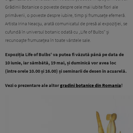
Grădinii Botanice o poveste despre cele mai iubite flori ale
primăverii, o poveste despre iubire, timp și frumusețe efemeră.
Artista Irina Neacșu, arată comunicatul de presă al expoziției, se
cufundă în universul botanic odată cu „Life of Bulbs” și
recunoaște frumusețea în toate vârstele sale.
Expoziția Life of Bulbs' va putea fi văzută până pe data de
10 iunie, iar sâmbătă, 19 mai, și duminică vor avea loc
(între orele 10.00 și 16.00) și seminarii de desen în acuarelă.
Vezi o prezentare ale altor
gradini botanice din Romania
!