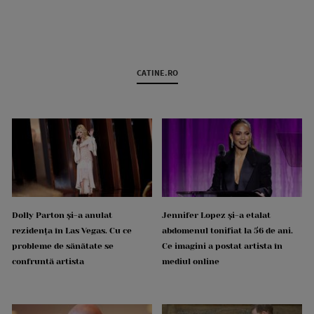
CATINE.RO
Dolly Parton și-a anulat
Jennifer Lopez și-a etalat
rezidența în Las Vegas. Cu ce
abdomenul tonifiat la 56 de ani.
probleme de sănătate se
Ce imagini a postat artista în
confruntă artista
mediul online