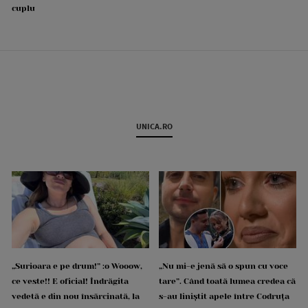
cuplu
UNICA.RO
„Surioara e pe drum!” :o Wooow,
„Nu mi-e jenă să o spun cu voce
ce veste!! E oficial! Îndrăgita
tare”. Când toată lumea credea că
vedetă e din nou însărcinată, la
s-au liniștit apele între Codruța