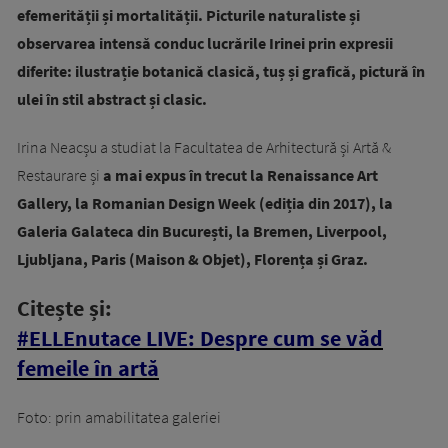
efemerității și mortalității. Picturile naturaliste și
observarea intensă conduc lucrările Irinei prin expresii
diferite: ilustrație botanică clasică, tuș și grafică, pictură în
ulei în stil abstract și clasic.
Irina Neacșu a studiat la Facultatea de Arhitectură și Artă &
Restaurare și
a mai expus în trecut la Renaissance Art
Gallery, la Romanian Design Week (ediția din 2017), la
Galeria Galateca din București, la Bremen, Liverpool,
Ljubljana, Paris (Maison & Objet), Florența și Graz.
Citește și:
#ELLEnutace LIVE: Despre cum se văd
femeile în artă
Foto: prin amabilitatea galeriei