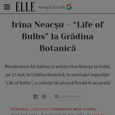
Adaugă ca sursă
Irina Neacșu – “Life of
Bulbs” la Grădina
Botanică
Renaissance Art Gallery și artista Irina Neacșu te invită,
pe 17 mai, la Grădina Botanică, la vernisajul expoziției
“Life of Bulbs”, o colecție de pictură florală în acuarelă.
Urmărește-ne
HOMEPAGE
/
LIFESTYLE
/
EVENIMENTE ARTA-TEATRU
,
30.04.2018, 13:42
. Actualizat 03.08.2020, 14:12,
de
ELLE.ro