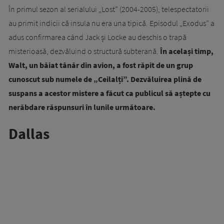
În primul sezon al serialului „Lost” (2004-2005), telespectatorii
au primit indicii că insula nu era una tipică. Episodul „Exodus” a
adus confirmarea când Jack și Locke au deschis o trapă
misterioasă, dezvăluind o structură subterană.
În același timp,
Walt, un băiat tânăr din avion, a fost răpit de un grup
cunoscut sub numele de „Ceilalți”. Dezvăluirea plină de
suspans a acestor mistere a făcut ca publicul să aștepte cu
nerăbdare răspunsuri în lunile următoare.
Dallas