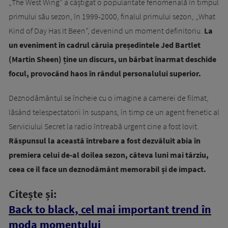
„The West Wing” a câștigat o popularitate fenomenală în timpul
primului său sezon, în 1999-2000, finalul primului sezon, „What
Kind of Day Has It Been”, devenind un moment definitoriu.
La
un eveniment în cadrul căruia președintele Jed Bartlet
(Martin Sheen) ține un discurs, un bărbat înarmat deschide
focul, provocând haos în rândul personalului superior.
Deznodământul se încheie cu o imagine a camerei de filmat,
lăsând telespectatorii în suspans, în timp ce un agent frenetic al
Serviciului Secret la radio întreabă urgent cine a fost lovit.
Răspunsul la această întrebare a fost dezvăluit abia în
premiera celui de-al doilea sezon, câteva luni mai târziu,
ceea ce îl face un deznodământ memorabil și de impact.
Citește și:
Back to black, cel mai important trend în
moda momentului