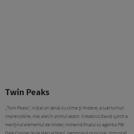
Twin Peaks
„Twin Peaks”, inițial un serial cu crime și mistere, a luat turnuri
imprevizibile, mai ales în primul sezon. Creatorul David Lynch a
menținut elementul de mister, încheind finalul cu agentul FBI
Dale Cooper (Kyle MacLachlan), personajul principal, împușcat