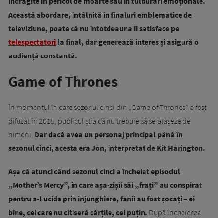
îndrăgite în pericol de moarte sau în tulburări emoționale.
Această abordare, întâlnită în finaluri emblematice de
televiziune, poate că nu întotdeauna îi satisface pe
telespectatori
la final, dar generează interes și asigură o
audiență constantă.
Game of Thrones
În momentul în care sezonul cinci din „Game of Thrones” a fost
difuzat în 2015, publicul știa că nu trebuie să se atașeze de
nimeni.
Dar dacă avea un personaj principal până în
sezonul cinci, acesta era Jon, interpretat de Kit Harington.
Așa că atunci când sezonul cinci a încheiat episodul
„Mother’s Mercy”, în care așa-zișii săi „frați” au conspirat
pentru a-l ucide prin înjunghiere, fanii au fost șocați – ei
bine, cei care nu citiseră cărțile, cel puțin.
După încheierea