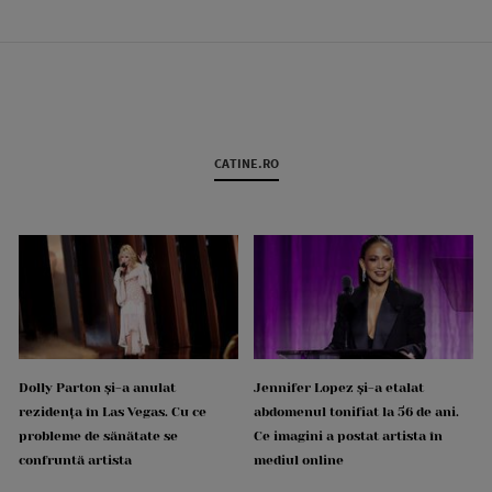
CATINE.RO
Dolly Parton și-a anulat
Jennifer Lopez și-a etalat
rezidența în Las Vegas. Cu ce
abdomenul tonifiat la 56 de ani.
probleme de sănătate se
Ce imagini a postat artista în
confruntă artista
mediul online