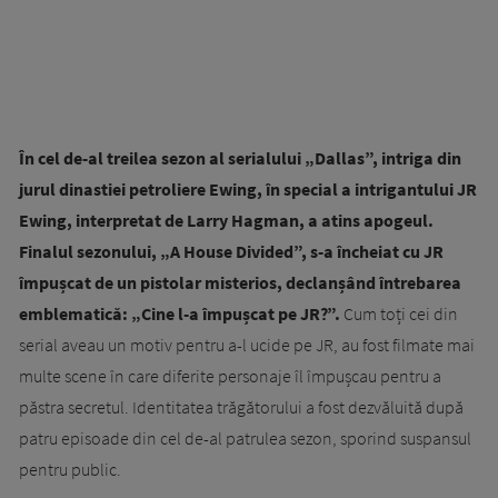
În cel de-al treilea sezon al serialului „Dallas”, intriga din
jurul dinastiei petroliere Ewing, în special a intrigantului JR
Ewing, interpretat de Larry Hagman, a atins apogeul.
Finalul sezonului, „A House Divided”, s-a încheiat cu JR
împușcat de un pistolar misterios, declanșând întrebarea
emblematică: „Cine l-a împușcat pe JR?”.
Cum toți cei din
serial aveau un motiv pentru a-l ucide pe JR, au fost filmate mai
multe scene în care diferite personaje îl împușcau pentru a
păstra secretul. Identitatea trăgătorului a fost dezvăluită după
patru episoade din cel de-al patrulea sezon, sporind suspansul
pentru public.