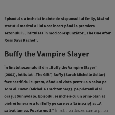
Episodul s-a încheiat înainte de răspunsul lui Emily, lăsând
statutul marital al lui Ross incert până la premiera
sezonului 5, intitulată în mod corespunzător „The One After
Ross Says Rachel”.
Buffy the Vampire Slayer
În finalul sezonului 5 din „Buffy the Vampire Slayer”
(2001), intitulat „The Gift”, Buffy (Sarah Michelle Gellar)
face sacrificiul suprem, dându-și viața pentru a o salva pe
sora ei, Dawn (Michelle Trachtenberg), pe prietenii ei și
orașul Sunnydale. Episodul se încheie cu un prim-plan al
pietrei funerare a lui Buffy pe care se află inscripția: „A
salvat lumea. Foarte mult.”
Întrebarea despre cum ar putea