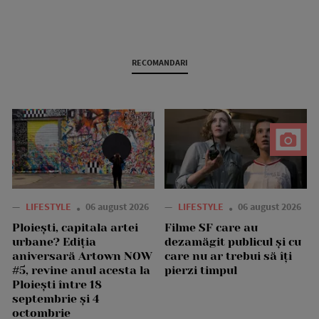
RECOMANDARI
—
LIFESTYLE
06 august 2026
—
LIFESTYLE
06 august 2026
Ploiești, capitala artei
Filme SF care au
urbane? Ediția
dezamăgit publicul și cu
aniversară Artown NOW
care nu ar trebui să îți
#5, revine anul acesta la
pierzi timpul
Ploiești între 18
septembrie și 4
octombrie