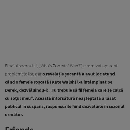
Finalul sezonului, „Who’s Zoomin’ Who?”, a rezolvat aparent
problemele lor, dar
o revelație șocantă a avut loc atunci
când o femeie roșcată (Kate Walsh) l-a întâmpinat pe
Derek, dezvăluindu-i: „Tu trebuie să fii femeia care se culcă
cu soțul meu”. Această întorsătură neașteptată a lăsat
publicul în suspans, răspunsurile fiind dezvăluite în sezonul
următor.
Friends