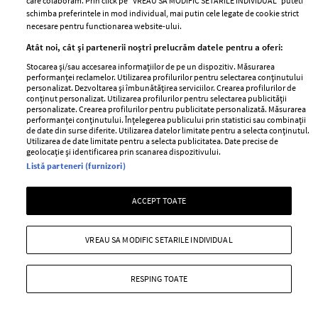
care colaboram. Prin click pe “VREAU SA MODIFIC SETARILE INDIVIDUAL” puteti
schimba preferintele in mod individual, mai putin cele legate de cookie strict
necesare pentru functionarea website-ului.
Atât noi, cât și partenerii noștri prelucrăm datele pentru a oferi:
Stocarea și/sau accesarea informațiilor de pe un dispozitiv. Măsurarea
performanței reclamelor. Utilizarea profilurilor pentru selectarea conținutului
personalizat. Dezvoltarea și îmbunătățirea serviciilor. Crearea profilurilor de
conținut personalizat. Utilizarea profilurilor pentru selectarea publicității
personalizate. Crearea profilurilor pentru publicitate personalizată. Măsurarea
performanței conținutului. Înțelegerea publicului prin statistici sau combinații
de date din surse diferite. Utilizarea datelor limitate pentru a selecta conținutul.
Utilizarea de date limitate pentru a selecta publicitatea. Date precise de
geolocație și identificarea prin scanarea dispozitivului.
Listă parteneri (furnizori)
În cuplu stabiliți greu obiective și nu
găsiți motivația pentru a le îndeplini?
ACCEPT TOATE
Cum gratitudinea ar putea fi o soluție
—
LIFESTYLE
04 august 2026
VREAU SA MODIFIC SETARILE INDIVIDUAL
Motivația dispare nu pentru că aveți motive solide care
să o anuleze, ci pentru că ați uitat să priviți cu
RESPING TOATE
gratitudine tot ce ați construit împreună.