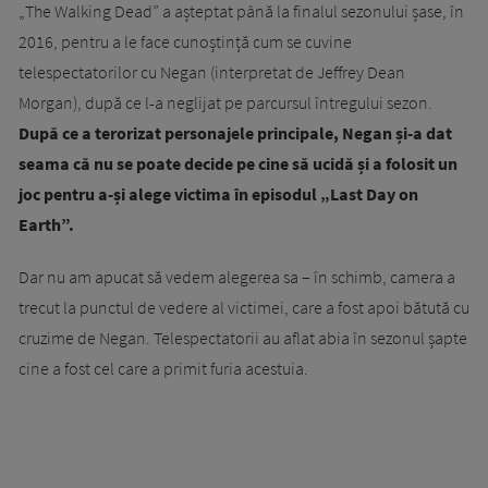
„The Walking Dead” a așteptat până la finalul sezonului șase, în
2016, pentru a le face cunoștință cum se cuvine
telespectatorilor cu Negan (interpretat de Jeffrey Dean
Morgan), după ce l-a neglijat pe parcursul întregului sezon.
După ce a terorizat personajele principale, Negan și-a dat
seama că nu se poate decide pe cine să ucidă și a folosit un
joc pentru a-și alege victima în episodul „Last Day on
Earth”.
Dar nu am apucat să vedem alegerea sa – în schimb, camera a
trecut la punctul de vedere al victimei, care a fost apoi bătută cu
cruzime de Negan. Telespectatorii au aflat abia în sezonul șapte
cine a fost cel care a primit furia acestuia.