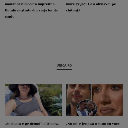
mănâncă niciodată împreună.
mare grijă!”. Ce a observat pe
Detalii neștiute din viața lor de
chitanță
cuplu
UNICA.RO
„Surioara e pe drum!” :o Wooow,
„Nu mi-e jenă să o spun cu voce