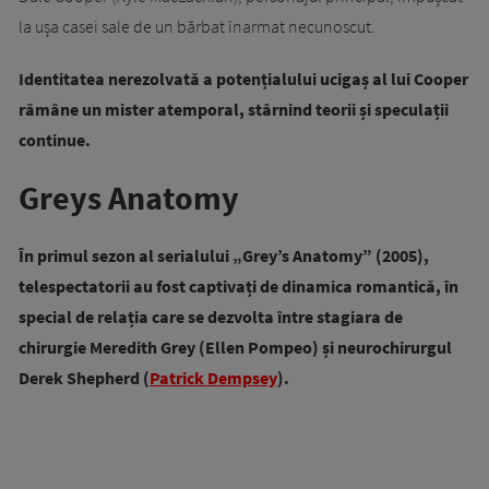
la ușa casei sale de un bărbat înarmat necunoscut.
Identitatea nerezolvată a potențialului ucigaș al lui Cooper
rămâne un mister atemporal, stârnind teorii și speculații
continue.
Greys Anatomy
În primul sezon al serialului „Grey’s Anatomy” (2005),
telespectatorii au fost captivați de dinamica romantică, în
special de relația care se dezvolta între stagiara de
chirurgie Meredith Grey (Ellen Pompeo) și neurochirurgul
Derek Shepherd (
Patrick Dempsey
).