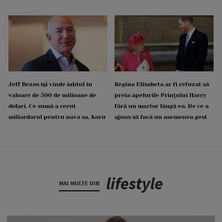
Jeff Bezos își vinde iahtul în
Regina Elisabeta ar fi refuzat să
valoare de 500 de milioane de
preia apelurile Prințului Harry
dolari. Ce sumă a cerut
fără un martor lângă ea. De ce a
miliardarul pentru nava sa, Koru
ajuns să facă un asemenea gest
lifestyle
MAI MULTE DIN