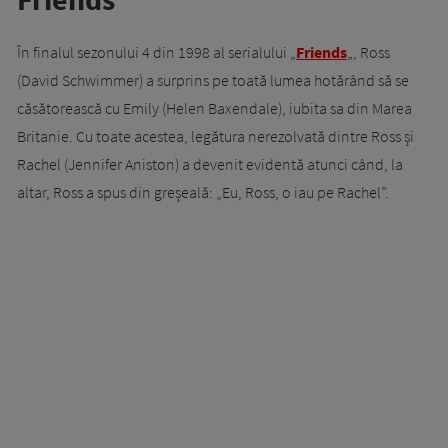
În finalul sezonului 4 din 1998 al serialului „
Friends
„, Ross
(David Schwimmer) a surprins pe toată lumea hotărând să se
căsătorească cu Emily (Helen Baxendale), iubita sa din Marea
Britanie. Cu toate acestea, legătura nerezolvată dintre Ross și
Rachel (Jennifer Aniston) a devenit evidentă atunci când, la
altar, Ross a spus din greșeală: „Eu, Ross, o iau pe Rachel”.