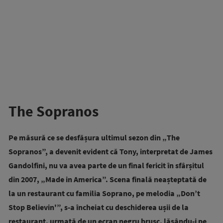
The Sopranos
Pe măsură ce se desfășura ultimul sezon din „The
Sopranos”, a devenit evident că Tony, interpretat de James
Gandolfini, nu va avea parte de un final fericit în sfârșitul
din 2007, „Made in America”. Scena finală neașteptată de
la un restaurant cu familia Soprano, pe melodia „Don’t
Stop Believin'”, s-a încheiat cu deschiderea ușii de la
restaurant, urmată de un ecran negru brusc, lăsându-i pe