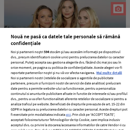
Nouă ne pasă ca datele tale personale să rămână
confidențiale
Noi și partenerii noștri
594
stocăm și/sau accesăm informații pe dispozitivul
Vedete care au vorbit deschis despre
dvs., precum identificatorii cookie unici pentru prelucrarea datelor cu caracter
personal. Puteți accepta sau gestiona alegerile dvs. făcând clic mai jos sau în
presiunea de a trăi în umbra rudelor
orice moment, pe pagina cu politica de confidențialitate. Aceste alegeri vor fi
faimoase
raportate partenerilor noștri și nu vă vor afecta navigarea.
Mai multe detalii
Noi si partenerii nostri (retelele de socializare si agentiile de publicitate
—
LIFESTYLE
04 august 2026
partenere, precum si furnizorii nostri de servicii de date analitice) prelucram
date pentru a permite website-ului sa functioneze, pentru a personaliza
Aceste celebrități au dezvăluit cum au gestionat
continutul si anunturile publicitare afisate in functie de interesele si/sau profilul
presiunea de a crește în umbra fraților și surorilor care
dvs., pentru a va oferi functionalitati aferente retelelor de socializare si pentru a
analiza traficul pe website. Beneficiati de drepturile prevazute de art. 15-22 din
au parte de notorietate.
GDPR in legatura cu prelucrarea datelor cu caracter personal. Aceste drepturi pot
fi exercitate prin modalitatea indicata
aici
. Prin click pe “ACCEPT TOATE”,
+ MAI MULTE
acceptati folosirea tuturor Tehnologiilor de tip Cookie, care implica inclusiv
acceptul dvs. cu privire la stocarea/accesarea informatiilor de catre Vendor-ii cu