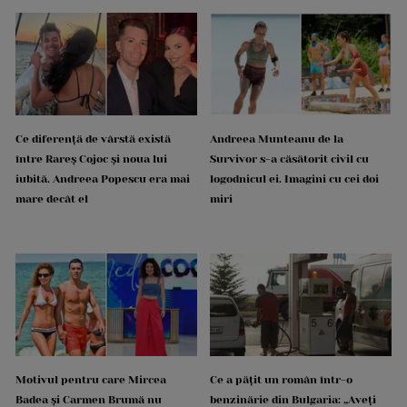
Ce diferență de vârstă există
Andreea Munteanu de la
între Rareș Cojoc și noua lui
Survivor s-a căsătorit civil cu
iubită. Andreea Popescu era mai
logodnicul ei. Imagini cu cei doi
mare decât el
miri
Motivul pentru care Mircea
Ce a pățit un român într-o
Badea și Carmen Brumă nu
benzinărie din Bulgaria: „Aveți