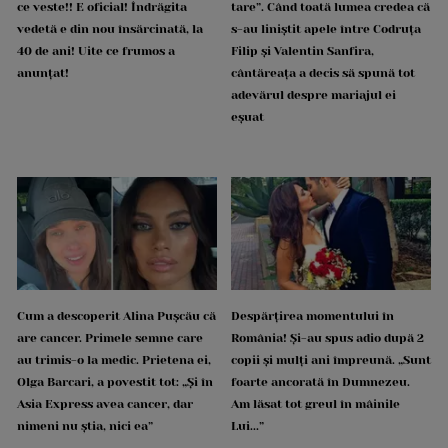
ce veste!! E oficial! Îndrăgita
tare”. Când toată lumea credea că
vedetă e din nou însărcinată, la
s-au liniștit apele între Codruța
40 de ani! Uite ce frumos a
Filip și Valentin Sanfira,
anunțat!
cântăreața a decis să spună tot
adevărul despre mariajul ei
eșuat
Cum a descoperit Alina Pușcău că
Despărțirea momentului în
are cancer. Primele semne care
România! Și-au spus adio după 2
au trimis-o la medic. Prietena ei,
copii și mulți ani împreună. „Sunt
Olga Barcari, a povestit tot: „Și în
foarte ancorată în Dumnezeu.
Asia Express avea cancer, dar
Am lăsat tot greul în mâinile
nimeni nu știa, nici ea”
Lui...”