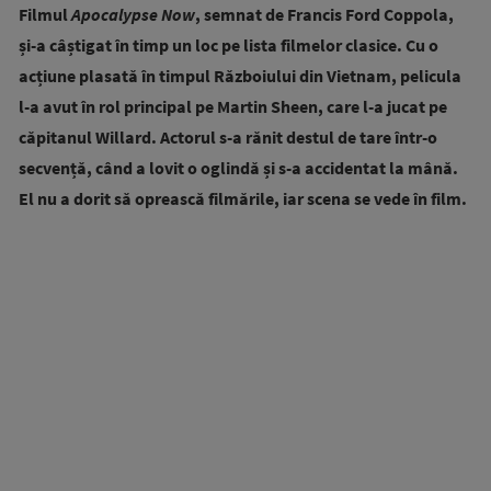
Filmul
Apocalypse Now
, semnat de Francis Ford Coppola,
și-a câștigat în timp un loc pe lista filmelor clasice. Cu o
acțiune plasată în timpul Războiului din Vietnam, pelicula
l-a avut în rol principal pe Martin Sheen, care l-a jucat pe
căpitanul Willard. Actorul s-a rănit destul de tare într-o
secvență, când a lovit o oglindă și s-a accidentat la mână.
El nu a dorit să oprească filmările, iar scena se vede în film.