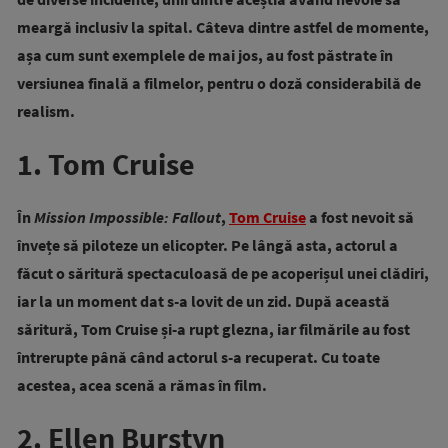
meargă inclusiv la spital. Câteva dintre astfel de momente,
așa cum sunt exemplele de mai jos, au fost păstrate în
versiunea finală a filmelor, pentru o doză considerabilă de
realism.
1. Tom Cruise
În
Mission Impossible: Fallout
,
Tom Cruise
a fost nevoit să
învețe să piloteze un elicopter. Pe lângă asta, actorul a
făcut o săritură spectaculoasă de pe acoperișul unei clădiri,
iar la un moment dat s-a lovit de un zid. După această
săritură, Tom Cruise și-a rupt glezna, iar filmările au fost
întrerupte până când actorul s-a recuperat. Cu toate
acestea, acea scenă a rămas în film.
2. Ellen Burstyn