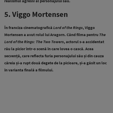
realismul agresiv al personajului său.
5. Viggo Mortensen
În franciza cinematografică
Lord of the Rings
, Viggo
Mortensen a avut rolul lui Aragorn. Când filma pentru
The
Lord of the Rings: The Two Towers
, actorul s-a accidentat
rău la picior într-o scenă în care lovea o cască. Acea
secvență, care reflecta furia personajului său și din cauza
căreia și-a rupt două degete de la picioare, și-a găsit un loc
în varianta finală a filmului.