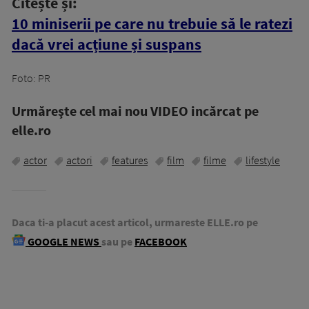
Citește și:
10 miniserii pe care nu trebuie să le ratezi
dacă vrei acțiune și suspans
Foto: PR
Urmăreşte cel mai nou VIDEO incărcat pe
elle.ro
actor
actori
features
film
filme
lifestyle
Daca ti-a placut acest articol, urmareste ELLE.ro pe
GOOGLE NEWS
sau pe
FACEBOOK