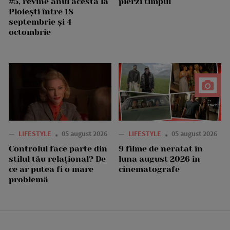
#5, revine anul acesta la
pierzi timpul
Ploiești între 18
septembrie și 4
octombrie
—
LIFESTYLE
05 august 2026
—
LIFESTYLE
05 august 2026
Controlul face parte din
9 filme de neratat în
stilul tău relațional? De
luna august 2026 în
ce ar putea fi o mare
cinematografe
problemă