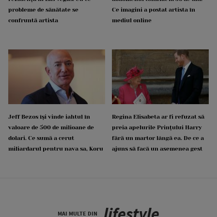
probleme de sănătate se
Ce imagini a postat artista în
confruntă artista
mediul online
Jeff Bezos își vinde iahtul în
Regina Elisabeta ar fi refuzat să
valoare de 500 de milioane de
preia apelurile Prințului Harry
dolari. Ce sumă a cerut
fără un martor lângă ea. De ce a
miliardarul pentru nava sa, Koru
ajuns să facă un asemenea gest
lifestyle
MAI MULTE DIN