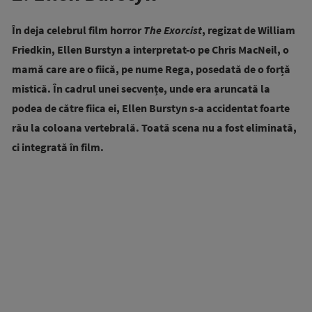
În deja celebrul film horror
The Exorcist
, regizat de William
Friedkin, Ellen Burstyn a interpretat-o pe Chris MacNeil, o
mamă care are o fiică, pe nume Rega, posedată de o forță
mistică. În cadrul unei secvențe, unde era aruncată la
podea de către fiica ei, Ellen Burstyn s-a accidentat foarte
rău la coloana vertebrală. Toată scena nu a fost eliminată,
ci integrată în film.