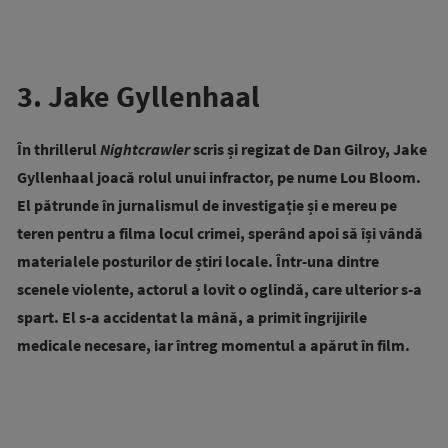
3. Jake Gyllenhaal
În thrillerul
Nightcrawler
scris și regizat de Dan Gilroy, Jake
Gyllenhaal joacă rolul unui infractor, pe nume Lou Bloom.
El pătrunde în jurnalismul de investigație și e mereu pe
teren pentru a filma locul crimei, sperând apoi să își vândă
materialele posturilor de știri locale. Într-una dintre
scenele violente, actorul a lovit o oglindă, care ulterior s-a
spart. El s-a accidentat la mână, a primit îngrijirile
medicale necesare, iar întreg momentul a apărut în film.