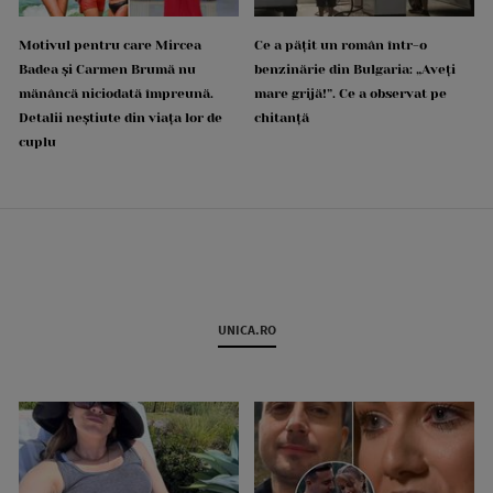
Motivul pentru care Mircea
Ce a pățit un român într-o
Badea și Carmen Brumă nu
benzinărie din Bulgaria: „Aveți
mănâncă niciodată împreună.
mare grijă!”. Ce a observat pe
Detalii neștiute din viața lor de
chitanță
cuplu
UNICA.RO