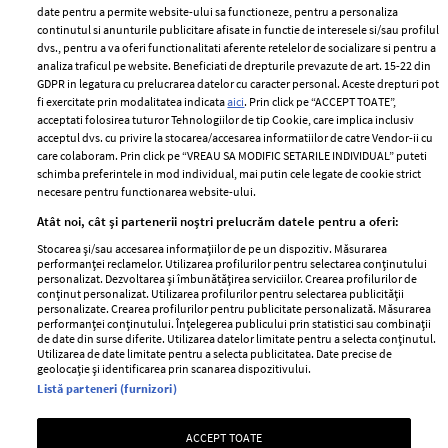
ELLE Style Awards
Termeni si conditii
date pentru a permite website-ului sa functioneze, pentru a personaliza
2024
continutul si anunturile publicitare afisate in functie de interesele si/sau profilul
Politica de
dvs., pentru a va oferi functionalitati aferente retelelor de socializare si pentru a
Despre ELLE
confidențialitate
analiza traficul pe website. Beneficiati de drepturile prevazute de art. 15-22 din
Romania
GDPR in legatura cu prelucrarea datelor cu caracter personal. Aceste drepturi pot
Politica de cookies
fi exercitate prin modalitatea indicata
aici
. Prin click pe “ACCEPT TOATE”,
Contact
Publicitate
acceptati folosirea tuturor Tehnologiilor de tip Cookie, care implica inclusiv
acceptul dvs. cu privire la stocarea/accesarea informatiilor de catre Vendor-ii cu
Abonamente
care colaboram. Prin click pe “VREAU SA MODIFIC SETARILE INDIVIDUAL” puteti
schimba preferintele in mod individual, mai putin cele legate de cookie strict
necesare pentru functionarea website-ului.
Stiri
Libertatea pentru
Atât noi, cât și partenerii noștri prelucrăm datele pentru a oferi:
femei
GSP
Stocarea și/sau accesarea informațiilor de pe un dispozitiv. Măsurarea
Viva
performanței reclamelor. Utilizarea profilurilor pentru selectarea conținutului
Unica
personalizat. Dezvoltarea și îmbunătățirea serviciilor. Crearea profilurilor de
Avantaje
conținut personalizat. Utilizarea profilurilor pentru selectarea publicității
Baby
personalizate. Crearea profilurilor pentru publicitate personalizată. Măsurarea
Retete practice
performanței conținutului. Înțelegerea publicului prin statistici sau combinații
Retete
de date din surse diferite. Utilizarea datelor limitate pentru a selecta conținutul.
Utilizarea de date limitate pentru a selecta publicitatea. Date precise de
geolocație și identificarea prin scanarea dispozitivului.
Pariază responsabil! Decizia ONJN nr. 821/25.09.2025.
Listă parteneri (furnizori)
Jocurile de noroc sunt interzise minorilor.
ACCEPT TOATE