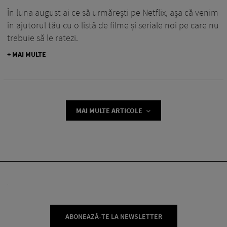
În luna august ai ce să urmărești pe Netflix, așa că venim
în ajutorul tău cu o listă de filme și seriale noi pe care nu
trebuie să le ratezi.
+ MAI MULTE
MAI MULTE ARTICOLE
ABONEAZĂ-TE LA NEWSLETTER