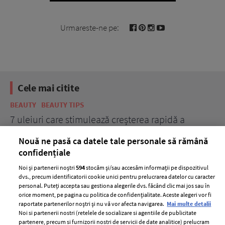
Urmareste-ne pe:
Cele mai citite
BEAUTY
BEAUTY TIPS
BE
țe
7 uleiuri care stimulează creșterea rapidă a
Ce
părului
de
Nouă ne pasă ca datele tale personale să rămână
confidențiale
Noi și partenerii noștri
594
stocăm și/sau accesăm informații pe dispozitivul
dvs., precum identificatorii cookie unici pentru prelucrarea datelor cu caracter
personal. Puteți accepta sau gestiona alegerile dvs. făcând clic mai jos sau în
orice moment, pe pagina cu politica de confidențialitate. Aceste alegeri vor fi
raportate partenerilor noștri și nu vă vor afecta navigarea.
Mai multe detalii
Noi si partenerii nostri (retelele de socializare si agentiile de publicitate
partenere, precum si furnizorii nostri de servicii de date analitice) prelucram