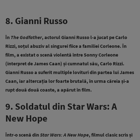
8. Gianni Russo
În
The Godfather
, actorul Gianni Russo l-a jucat pe Carlo
Rizzi, soțul abuziv al singurei fiice a familiei Corleone. În
film, a existat o scenă violentă între Sonny Corleone
(interpret de James Caan) și cumnatul său, Carlo Rizzi.
Gianni Russo a suferit multiple lovituri din partea lui James
Caan, iar altercația lor foarte brutală, în urma căreia și-a
rupt două două coaste, a apărut în film.
9. Soldatul din Star Wars: A
New Hope
Într-o scenă din
Star Wars: A New Hope
, filmul clasic scris și