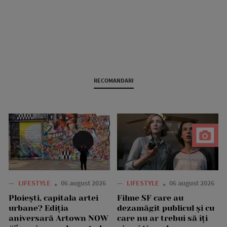
RECOMANDARI
—
LIFESTYLE
06 august 2026
—
LIFESTYLE
06 august 2026
Ploiești, capitala artei
Filme SF care au
urbane? Ediția
dezamăgit publicul și cu
aniversară Artown NOW
care nu ar trebui să îți