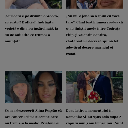
„Surioara e pe drum!” :o Wooow,
„Nu mi-e jenă să o spun cu voce
ce veste!! E oficial! Îndrăgita
tare”. Când toată lumea credea că
vedetă e din nou însărcinată, la
s-au liniștit apele între Codruța
40 de ani! Uite ce frumos a
Filip și Valentin Sanfira,
anunțat!
cântăreața a decis să spună tot
adevărul despre mariajul ei
eșuat
Cum a descoperit Alina Pușcău că
Despărțirea momentului în
are cancer. Primele semne care
România! Și-au spus adio după 2
au trimis-o la medic. Prietena ei,
copii și mulți ani împreună. „Sunt