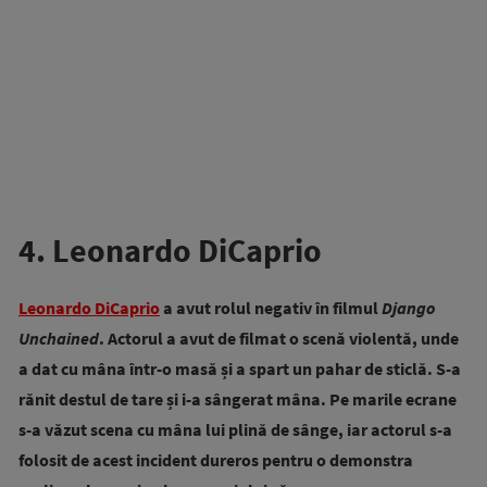
4. Leonardo DiCaprio
Leonardo DiCaprio
a avut rolul negativ în filmul
Django
Unchained
. Actorul a avut de filmat o scenă violentă, unde
a dat cu mâna într-o masă și a spart un pahar de sticlă. S-a
rănit destul de tare și i-a sângerat mâna. Pe marile ecrane
s-a văzut scena cu mâna lui plină de sânge, iar actorul s-a
folosit de acest incident dureros pentru o demonstra