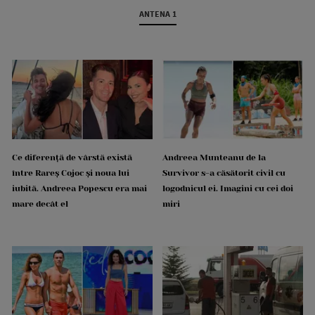
ANTENA 1
Ce diferență de vârstă există
Andreea Munteanu de la
între Rareș Cojoc și noua lui
Survivor s-a căsătorit civil cu
iubită. Andreea Popescu era mai
logodnicul ei. Imagini cu cei doi
mare decât el
miri