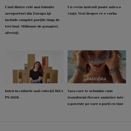
Unul dintre cele mai folosite
Un vecin instruit poate salva o
aeroporturi din Europa își
viață. Vezi despre ce e vorba
închide complet porțile timp de
trei luni. Milioane de pasageri,
afectați
Intră în culisele noii colecții IKEA
Vara care te schimbă: cum
PS 2026
transformi fiecare amintire într-
o poveste pe care o porți cu tine