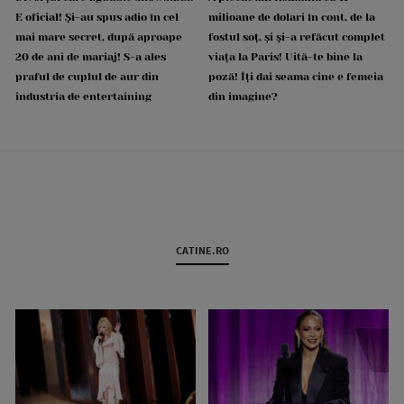
E oficial! Și-au spus adio în cel
milioane de dolari în cont, de la
mai mare secret, după aproape
fostul soț, și și-a refăcut complet
20 de ani de mariaj! S-a ales
viața la Paris! Uită-te bine la
praful de cuplul de aur din
poză! Îți dai seama cine e femeia
industria de entertaining
din imagine?
CATINE.RO