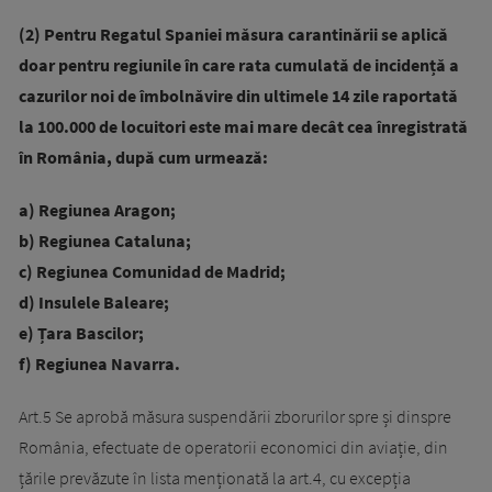
(2) Pentru Regatul Spaniei măsura carantinării se aplică
doar pentru regiunile în care rata cumulată de incidență a
cazurilor noi de îmbolnăvire din ultimele 14 zile raportată
la 100.000 de locuitori este mai mare decât cea înregistrată
în România, după cum urmează:
a) Regiunea Aragon;
b) Regiunea Cataluna;
c) Regiunea Comunidad de Madrid;
d) Insulele Baleare;
e) Țara Bascilor;
f) Regiunea Navarra.
Art.5 Se aprobă măsura suspendării zborurilor spre și dinspre
România, efectuate de operatorii economici din aviație, din
țările prevăzute în lista menționată la art.4, cu excepția