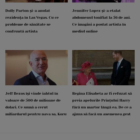
Dolly Parton și-a anulat
Jennifer Lopez și-a etalat
rezidența în Las Vegas. Cu ce
abdomenul tonifiat la 56 de ani.
probleme de sănătate se
Ce imagini a postat artista în
confruntă artista
mediul online
Jeff Bezos își vinde iahtul în
Regina Elisabeta ar fi refuzat să
valoare de 500 de milioane de
preia apelurile Prințului Harry
dolari. Ce sumă a cerut
fără un martor lângă ea. De ce a
miliardarul pentru nava sa, Koru
ajuns să facă un asemenea gest