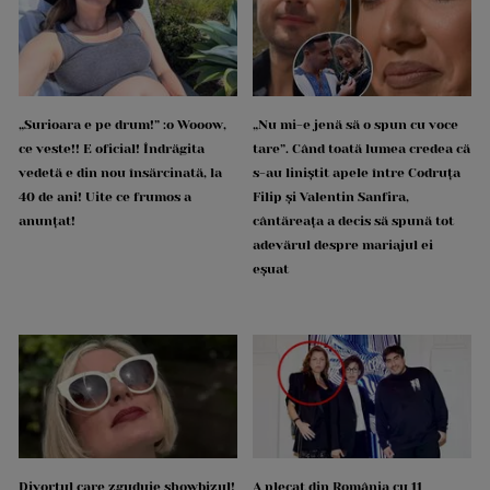
„Surioara e pe drum!” :o Wooow,
„Nu mi-e jenă să o spun cu voce
ce veste!! E oficial! Îndrăgita
tare”. Când toată lumea credea că
vedetă e din nou însărcinată, la
s-au liniștit apele între Codruța
40 de ani! Uite ce frumos a
Filip și Valentin Sanfira,
anunțat!
cântăreața a decis să spună tot
adevărul despre mariajul ei
eșuat
Divorțul care zguduie showbizul!
A plecat din România cu 11