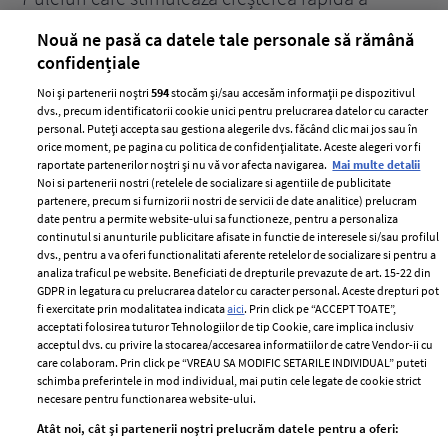
părului
de
Nouă ne pasă ca datele tale personale să rămână
confidențiale
Noi și partenerii noștri
594
stocăm și/sau accesăm informații pe dispozitivul
dvs., precum identificatorii cookie unici pentru prelucrarea datelor cu caracter
personal. Puteți accepta sau gestiona alegerile dvs. făcând clic mai jos sau în
orice moment, pe pagina cu politica de confidențialitate. Aceste alegeri vor fi
raportate partenerilor noștri și nu vă vor afecta navigarea.
Mai multe detalii
Noi si partenerii nostri (retelele de socializare si agentiile de publicitate
partenere, precum si furnizorii nostri de servicii de date analitice) prelucram
ELLE Style Awards
Termeni si conditii
date pentru a permite website-ului sa functioneze, pentru a personaliza
2024
continutul si anunturile publicitare afisate in functie de interesele si/sau profilul
Politica de
dvs., pentru a va oferi functionalitati aferente retelelor de socializare si pentru a
Despre ELLE
confidențialitate
analiza traficul pe website. Beneficiati de drepturile prevazute de art. 15-22 din
Romania
GDPR in legatura cu prelucrarea datelor cu caracter personal. Aceste drepturi pot
Politica de cookies
fi exercitate prin modalitatea indicata
aici
. Prin click pe “ACCEPT TOATE”,
Contact
Publicitate
acceptati folosirea tuturor Tehnologiilor de tip Cookie, care implica inclusiv
acceptul dvs. cu privire la stocarea/accesarea informatiilor de catre Vendor-ii cu
Abonamente
care colaboram. Prin click pe “VREAU SA MODIFIC SETARILE INDIVIDUAL” puteti
schimba preferintele in mod individual, mai putin cele legate de cookie strict
necesare pentru functionarea website-ului.
Stiri
Libertatea pentru
Atât noi, cât și partenerii noștri prelucrăm datele pentru a oferi:
femei
GSP