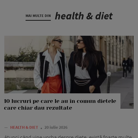
health & diet
MAI MULTE DIN
10 lucruri pe care le au în comun dietele
care chiar dau rezultate
—
HEALTH & DIET
20 iulie 2026
Atunci când vine vorba despre diete, există foarte multe