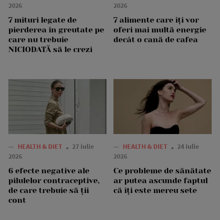
2026
2026
7 mituri legate de
7 alimente care îți vor
pierderea în greutate pe
oferi mai multă energie
care nu trebuie
decât o cană de cafea
NICIODATĂ să le crezi
—
HEALTH & DIET
27 iulie
—
HEALTH & DIET
24 iulie
2026
2026
6 efecte negative ale
Ce probleme de sănătate
pilulelor contraceptive,
ar putea ascunde faptul
de care trebuie să ții
că îți este mereu sete
cont