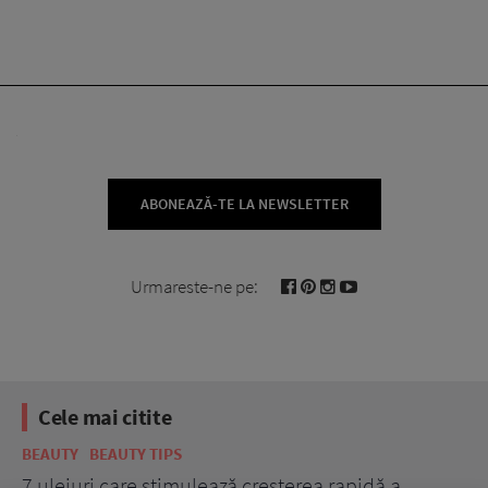
ABONEAZĂ-TE LA NEWSLETTER
Urmareste-ne pe:
Cele mai citite
BEAUTY
BEAUTY TIPS
BE
țe
7 uleiuri care stimulează creșterea rapidă a
Ce