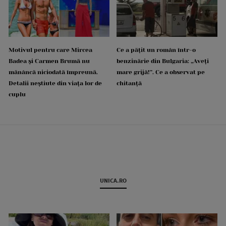
Motivul pentru care Mircea
Ce a pățit un român într-o
Badea și Carmen Brumă nu
benzinărie din Bulgaria: „Aveți
mănâncă niciodată împreună.
mare grijă!”. Ce a observat pe
Detalii neștiute din viața lor de
chitanță
cuplu
UNICA.RO