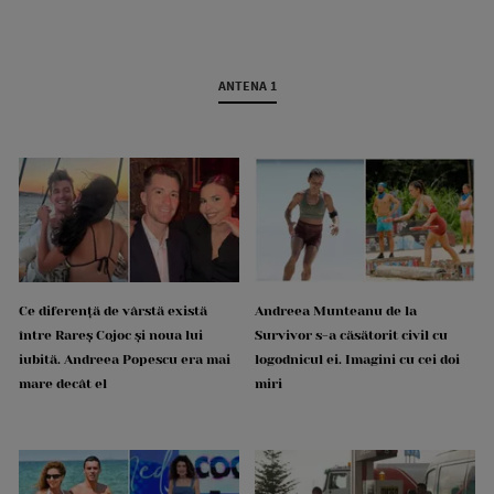
ANTENA 1
Ce diferență de vârstă există
Andreea Munteanu de la
între Rareș Cojoc și noua lui
Survivor s-a căsătorit civil cu
iubită. Andreea Popescu era mai
logodnicul ei. Imagini cu cei doi
mare decât el
miri