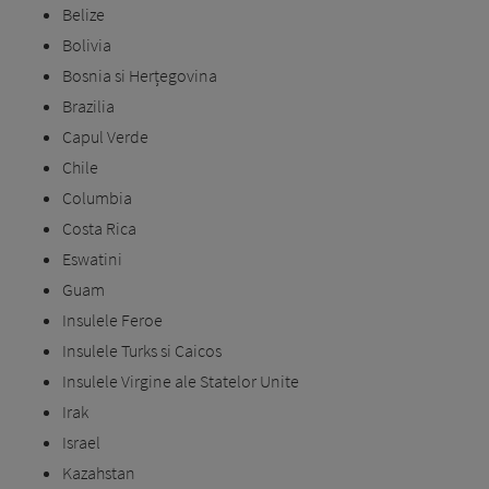
Belize
Bolivia
Bosnia si Herțegovina
Brazilia
Capul Verde
Chile
Columbia
Costa Rica
Eswatini
Guam
Insulele Feroe
Insulele Turks si Caicos
Insulele Virgine ale Statelor Unite
Irak
Israel
Kazahstan