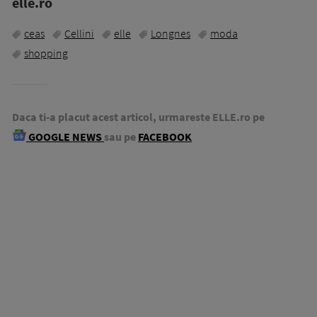
elle.ro
ceas
Cellini
elle
Longnes
moda
shopping
Daca ti-a placut acest articol, urmareste ELLE.ro pe
GOOGLE NEWS
sau pe
FACEBOOK