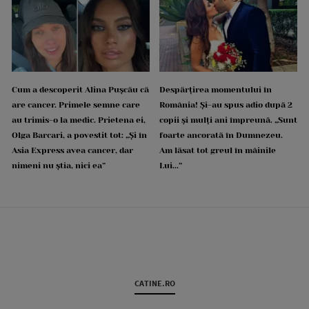
Cum a descoperit Alina Pușcău că
Despărțirea momentului în
are cancer. Primele semne care
România! Și-au spus adio după 2
au trimis-o la medic. Prietena ei,
copii și mulți ani împreună. „Sunt
Olga Barcari, a povestit tot: „Și în
foarte ancorată în Dumnezeu.
Asia Express avea cancer, dar
Am lăsat tot greul în mâinile
nimeni nu știa, nici ea”
Lui...”
CATINE.RO