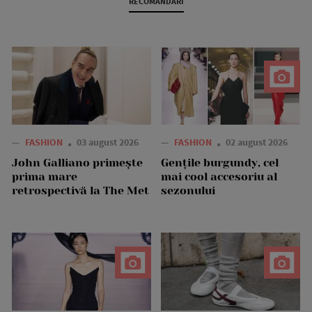
RECOMANDARI
—
FASHION
03 august 2026
—
FASHION
02 august 2026
John Galliano primește
Gențile burgundy, cel
prima mare
mai cool accesoriu al
retrospectivă la The Met
sezonului