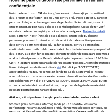
confidențiale
Noi și partenerii noștri
594
stocăm și/sau accesăm informații pe dispozitivul
dvs., precum identificatorii cookie unici pentru prelucrarea datelor cu caracter
personal. Puteți accepta sau gestiona alegerile dvs. făcând clic mai jos sau în
orice moment, pe pagina cu politica de confidențialitate. Aceste alegeri vor fi
raportate partenerilor noștri și nu vă vor afecta navigarea.
Mai multe detalii
Noi si partenerii nostri (retelele de socializare si agentiile de publicitate
partenere, precum si furnizorii nostri de servicii de date analitice) prelucram
ELLE Style Awards
Termeni si conditii
date pentru a permite website-ului sa functioneze, pentru a personaliza
2024
continutul si anunturile publicitare afisate in functie de interesele si/sau profilul
Politica de
dvs., pentru a va oferi functionalitati aferente retelelor de socializare si pentru a
Despre ELLE
confidențialitate
analiza traficul pe website. Beneficiati de drepturile prevazute de art. 15-22 din
Romania
GDPR in legatura cu prelucrarea datelor cu caracter personal. Aceste drepturi pot
Politica de cookies
fi exercitate prin modalitatea indicata
aici
. Prin click pe “ACCEPT TOATE”,
Contact
Publicitate
acceptati folosirea tuturor Tehnologiilor de tip Cookie, care implica inclusiv
acceptul dvs. cu privire la stocarea/accesarea informatiilor de catre Vendor-ii cu
Abonamente
care colaboram. Prin click pe “VREAU SA MODIFIC SETARILE INDIVIDUAL” puteti
schimba preferintele in mod individual, mai putin cele legate de cookie strict
necesare pentru functionarea website-ului.
Stiri
Libertatea pentru
Atât noi, cât și partenerii noștri prelucrăm datele pentru a oferi:
femei
GSP
Stocarea și/sau accesarea informațiilor de pe un dispozitiv. Măsurarea
Viva
performanței reclamelor. Utilizarea profilurilor pentru selectarea conținutului
Unica
personalizat. Dezvoltarea și îmbunătățirea serviciilor. Crearea profilurilor de