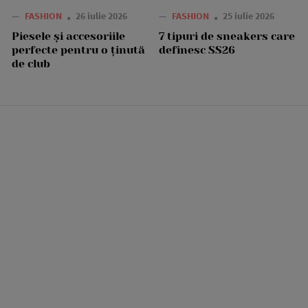
—
FASHION
26 iulie 2026
—
FASHION
25 iulie 2026
Piesele și accesoriile
7 tipuri de sneakers care
perfecte pentru o ținută
definesc SS26
de club