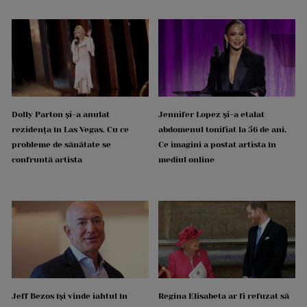
Dolly Parton și-a anulat
Jennifer Lopez și-a etalat
rezidența în Las Vegas. Cu ce
abdomenul tonifiat la 56 de ani.
probleme de sănătate se
Ce imagini a postat artista în
confruntă artista
mediul online
Jeff Bezos își vinde iahtul în
Regina Elisabeta ar fi refuzat să