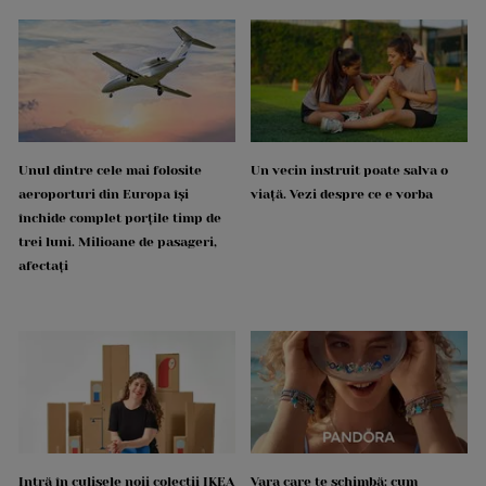
Unul dintre cele mai folosite
Un vecin instruit poate salva o
aeroporturi din Europa își
viață. Vezi despre ce e vorba
închide complet porțile timp de
trei luni. Milioane de pasageri,
afectați
Intră în culisele noii colecții IKEA
Vara care te schimbă: cum