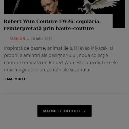
Robert Wun Couture FW26: copilăria,
reinterpretată prin haute-couture
—
FASHION
18 iulie 2026
Inspirată de basme, animațiile lui Hayao Miyazaki și
propriile amintiri ale designer-ului, noua colecție
couture semnată de Robert Wun este una dintre cele
mai imaginative prezentări ale sezonului.
+ MAI MULTE
MAI MULTE ARTICOLE