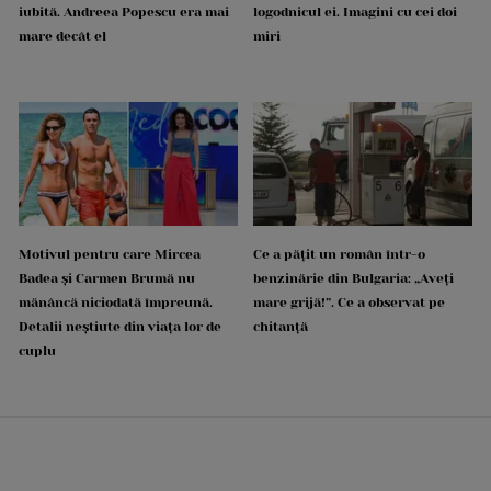
iubită. Andreea Popescu era mai
logodnicul ei. Imagini cu cei doi
mare decât el
miri
Motivul pentru care Mircea
Ce a pățit un român într-o
Badea și Carmen Brumă nu
benzinărie din Bulgaria: „Aveți
mănâncă niciodată împreună.
mare grijă!”. Ce a observat pe
Detalii neștiute din viața lor de
chitanță
cuplu