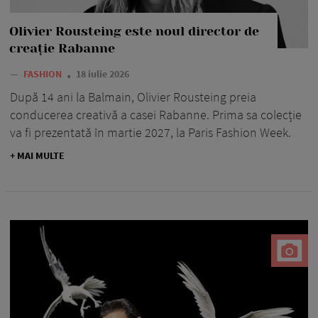
Olivier Rousteing este noul director de
creație Rabanne
—
FASHION
18 iulie 2026
După 14 ani la Balmain, Olivier Rousteing preia
conducerea creativă a casei Rabanne. Prima sa colecție
va fi prezentată în martie 2027, la Paris Fashion Week.
+ MAI MULTE