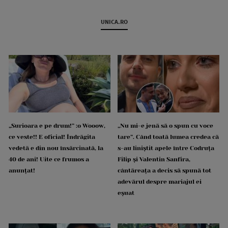
UNICA.RO
„Surioara e pe drum!” :o Wooow,
„Nu mi-e jenă să o spun cu voce
ce veste!! E oficial! Îndrăgita
tare”. Când toată lumea credea că
vedetă e din nou însărcinată, la
s-au liniștit apele între Codruța
40 de ani! Uite ce frumos a
Filip și Valentin Sanfira,
anunțat!
cântăreața a decis să spună tot
adevărul despre mariajul ei
eșuat