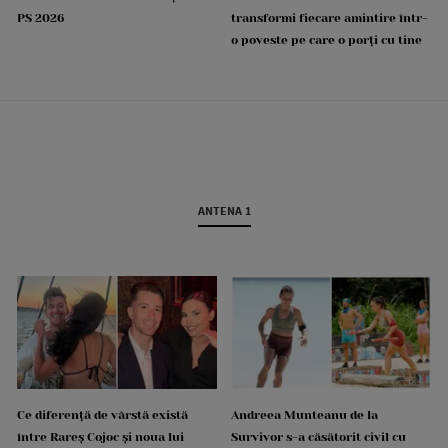
PS 2026
transformi fiecare amintire într-
o poveste pe care o porți cu tine
ANTENA 1
Ce diferență de vârstă există
Andreea Munteanu de la
între Rareș Cojoc și noua lui
Survivor s-a căsătorit civil cu