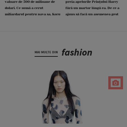
valoare de 500 de milioane de
preia apelurile Prințului Harry
dolari. Ce sumă a cerut
fără un martor lângă ea. De ce a
miliardarul pentru nava sa, Koru
ajuns să facă un asemenea gest
fashion
MAI MULTE DIN