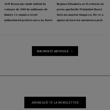
Jeff Bezos își vinde iahtul în
Regina Elisabeta ar fi refuzat să
valoare de 500 de milioane de
preia apelurile Prințului Harry
dolari. Ce sumă a cerut
fără un martor lângă ea. De ce a
miliardarul pentru nava sa, Koru
ajuns să facă un asemenea gest
MAI MULTE ARTICOLE
ABONEAZĂ-TE LA NEWSLETTER