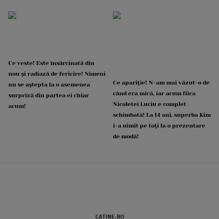
Ce veste! Este însărcinată din
nou și radiază de fericire! Nimeni
Ce apariție! N-am mai văzut-o de
nu se aștepta la o asemenea
când era mică, iar acum fiica
surpriză din partea ei chiar
Nicoletei Luciu e complet
acum!
schimbată! La 14 ani, superba Kim
i-a uimit pe toți la o prezentare
de modă!
CATINE.RO