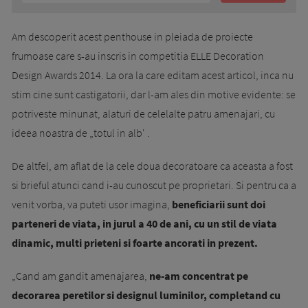
Am descoperit acest penthouse in pleiada de proiecte
frumoase care s-au inscris in competitia ELLE Decoration
Design Awards 2014. La ora la care editam acest articol, inca nu
stim cine sunt castigatorii, dar l-am ales din motive evidente: se
potriveste minunat, alaturi de celelalte patru amenajari, cu
ideea noastra de „totul in alb' .
De altfel, am aflat de la cele doua decoratoare ca aceasta a fost
si brieful atunci cand i-au cunoscut pe proprietari. Si pentru ca a
venit vorba, va puteti usor imagina,
beneficiarii sunt doi
parteneri de viata, in jurul a 40 de ani, cu un stil de viata
dinamic, multi prieteni si foarte ancorati in prezent.
„Cand am gandit amenajarea,
ne-am concentrat pe
decorarea peretilor si designul luminilor, completand cu