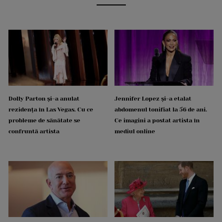
Dolly Parton și-a anulat
Jennifer Lopez și-a etalat
rezidența în Las Vegas. Cu ce
abdomenul tonifiat la 56 de ani.
probleme de sănătate se
Ce imagini a postat artista în
confruntă artista
mediul online