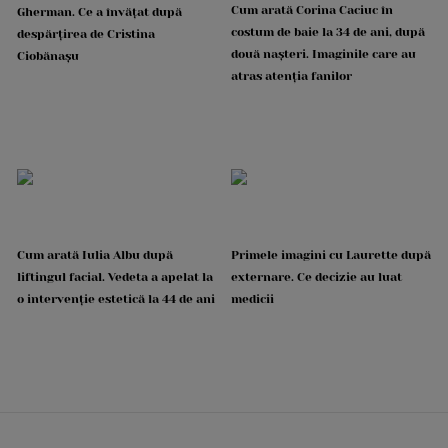
Cum arată Corina Caciuc în
Gherman. Ce a învățat după
costum de baie la 34 de ani, după
despărțirea de Cristina
două nașteri. Imaginile care au
Ciobănașu
atras atenția fanilor
Cum arată Iulia Albu după
Primele imagini cu Laurette după
liftingul facial. Vedeta a apelat la
externare. Ce decizie au luat
o intervenție estetică la 44 de ani
medicii