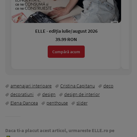
ELLE - ediția iulie/august 2026
Gar
39.99 RON
Cumpără acum
amenajari interioare
Cristina Capitanu
deco
decoratiuni
design
design de interior
Elena Oancea
penthouse
slider
Daca ti-a placut acest articol, urmareste ELLE.ro pe