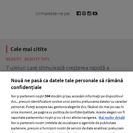
Urmareste-ne pe:
Cele mai citite
BEAUTY
BEAUTY TIPS
BE
țe
7 uleiuri care stimulează creșterea rapidă a
Ce
părului
de
Nouă ne pasă ca datele tale personale să rămână
confidențiale
Noi și partenerii noștri
594
stocăm și/sau accesăm informații pe dispozitivul
dvs., precum identificatorii cookie unici pentru prelucrarea datelor cu caracter
personal. Puteți accepta sau gestiona alegerile dvs. făcând clic mai jos sau în
orice moment, pe pagina cu politica de confidențialitate. Aceste alegeri vor fi
raportate partenerilor noștri și nu vă vor afecta navigarea.
Mai multe detalii
Noi si partenerii nostri (retelele de socializare si agentiile de publicitate
partenere, precum si furnizorii nostri de servicii de date analitice) prelucram
ELLE Style Awards
Termeni si conditii