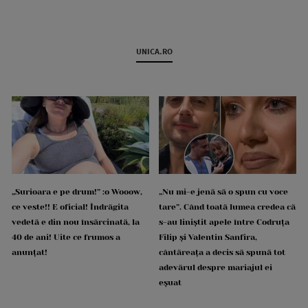
UNICA.RO
„Surioara e pe drum!” :o Wooow,
„Nu mi-e jenă să o spun cu voce
ce veste!! E oficial! Îndrăgita
tare”. Când toată lumea credea că
vedetă e din nou însărcinată, la
s-au liniștit apele între Codruța
40 de ani! Uite ce frumos a
Filip și Valentin Sanfira,
anunțat!
cântăreața a decis să spună tot
adevărul despre mariajul ei
eșuat