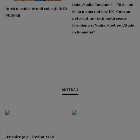
Gala „Nadia Comăneci – 50 de ani
Intră în culisele noii colecții IKEA
de la prima notă de 10”. Cum au
PS 2026
petrecut invitații toată seara:
Loredana și Nadia, duet pe „Made
in Romania”
ANTENA 1
„Furnicuțele”, invitat Vlad