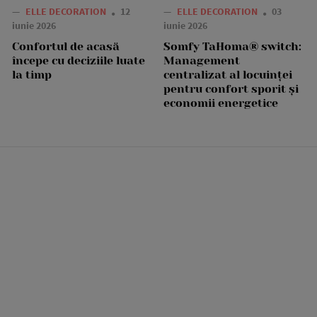
—
ELLE DECORATION
12
—
ELLE DECORATION
03
iunie 2026
iunie 2026
Confortul de acasă
Somfy TaHoma® switch:
începe cu deciziile luate
Management
la timp
centralizat al locuinței
pentru confort sporit și
economii energetice