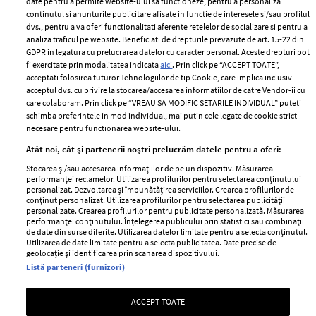
date pentru a permite website-ului sa functioneze, pentru a personaliza
2024
continutul si anunturile publicitare afisate in functie de interesele si/sau profilul
Politica de
dvs., pentru a va oferi functionalitati aferente retelelor de socializare si pentru a
Despre ELLE
confidențialitate
analiza traficul pe website. Beneficiati de drepturile prevazute de art. 15-22 din
Romania
GDPR in legatura cu prelucrarea datelor cu caracter personal. Aceste drepturi pot
Politica de cookies
fi exercitate prin modalitatea indicata
aici
. Prin click pe “ACCEPT TOATE”,
Contact
Publicitate
acceptati folosirea tuturor Tehnologiilor de tip Cookie, care implica inclusiv
acceptul dvs. cu privire la stocarea/accesarea informatiilor de catre Vendor-ii cu
Abonamente
care colaboram. Prin click pe “VREAU SA MODIFIC SETARILE INDIVIDUAL” puteti
schimba preferintele in mod individual, mai putin cele legate de cookie strict
necesare pentru functionarea website-ului.
Stiri
Libertatea pentru
Atât noi, cât și partenerii noștri prelucrăm datele pentru a oferi:
femei
GSP
Stocarea și/sau accesarea informațiilor de pe un dispozitiv. Măsurarea
Viva
performanței reclamelor. Utilizarea profilurilor pentru selectarea conținutului
Unica
personalizat. Dezvoltarea și îmbunătățirea serviciilor. Crearea profilurilor de
Avantaje
conținut personalizat. Utilizarea profilurilor pentru selectarea publicității
Baby
personalizate. Crearea profilurilor pentru publicitate personalizată. Măsurarea
Retete practice
performanței conținutului. Înțelegerea publicului prin statistici sau combinații
Retete
de date din surse diferite. Utilizarea datelor limitate pentru a selecta conținutul.
Utilizarea de date limitate pentru a selecta publicitatea. Date precise de
geolocație și identificarea prin scanarea dispozitivului.
Pariază responsabil! Decizia ONJN nr. 821/25.09.2025.
Listă parteneri (furnizori)
Jocurile de noroc sunt interzise minorilor.
ACCEPT TOATE