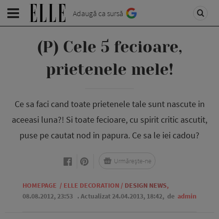
Adaugă ca sursă
(P) Cele 5 fecioare,
prietenele mele!
Ce sa faci cand toate prietenele tale sunt nascute in
aceeasi luna?! Si toate fecioare, cu spirit critic ascutit,
puse pe cautat nod in papura. Ce sa le iei cadou?
Urmărește-ne
HOMEPAGE
/
ELLE DECORATION
/
DESIGN NEWS
,
08.08.2012, 23:53
. Actualizat 24.04.2013, 18:42,
de
admin