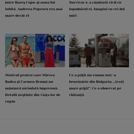
între Rareș Cojoc și noua lui
Survivor s-a căsătorit civil cu
iubită. Andreea Popescu era mai
logodnicul ei. Imagini cu cei doi
mare decât el
miri
Motivul pentru care Mircea
Ce a pățit un român într-o
Badea și Carmen Brumă nu
benzinărie din Bulgaria: „Aveți
mănâncă niciodată împreună.
mare grijă!”. Ce a observat pe
Detalii neștiute din viața lor de
chitanță
cuplu