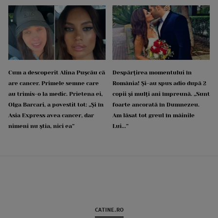
Cum a descoperit Alina Pușcău că
Despărțirea momentului în
are cancer. Primele semne care
România! Și-au spus adio după 2
au trimis-o la medic. Prietena ei,
copii și mulți ani împreună. „Sunt
Olga Barcari, a povestit tot: „Și în
foarte ancorată în Dumnezeu.
Asia Express avea cancer, dar
Am lăsat tot greul în mâinile
nimeni nu știa, nici ea”
Lui...”
CATINE.RO