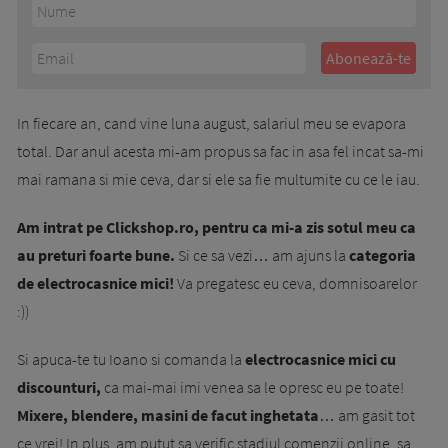
In fiecare an, cand vine luna august, salariul meu se evapora
total. Dar anul acesta mi-am propus sa fac in asa fel incat sa-mi
mai ramana si mie ceva, dar si ele sa fie multumite cu ce le iau.
Am intrat pe Clickshop.ro, pentru ca mi-a zis sotul meu ca
au preturi foarte bune.
Si ce sa vezi… am ajuns la
categoria
de electrocasnice mici!
Va pregatesc eu ceva, domnisoarelor
:))
Si apuca-te tu Ioano si comanda la
electrocasnice mici cu
discounturi,
ca mai-mai imi venea sa le opresc eu pe toate!
Mixere, blendere, masini de facut inghetata
… am gasit tot
ce vrei! In plus, am putut sa verific stadiul comenzii online, sa