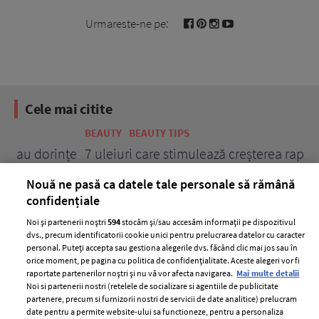
Urmareste-ne pe:
Cele mai citite
BEAUTY
BEAUTY TIPS
BE
țe
7 uleiuri care stimulează creșterea rapidă a
Ce
părului
de
Nouă ne pasă ca datele tale personale să rămână
confidențiale
Noi și partenerii noștri
594
stocăm și/sau accesăm informații pe dispozitivul
dvs., precum identificatorii cookie unici pentru prelucrarea datelor cu caracter
personal. Puteți accepta sau gestiona alegerile dvs. făcând clic mai jos sau în
orice moment, pe pagina cu politica de confidențialitate. Aceste alegeri vor fi
raportate partenerilor noștri și nu vă vor afecta navigarea.
Mai multe detalii
Noi si partenerii nostri (retelele de socializare si agentiile de publicitate
partenere, precum si furnizorii nostri de servicii de date analitice) prelucram
ELLE Style Awards
Termeni si conditii
date pentru a permite website-ului sa functioneze, pentru a personaliza