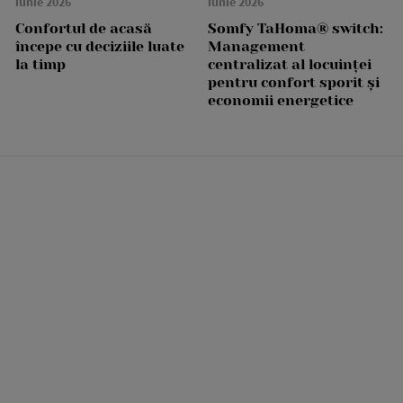
iunie 2026
iunie 2026
Confortul de acasă
Somfy TaHoma® switch:
începe cu deciziile luate
Management
la timp
centralizat al locuinței
pentru confort sporit și
economii energetice