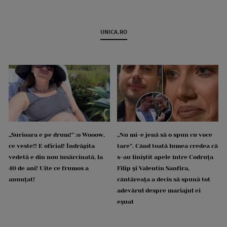
UNICA.RO
„Surioara e pe drum!” :o Wooow,
„Nu mi-e jenă să o spun cu voce
ce veste!! E oficial! Îndrăgita
tare”. Când toată lumea credea că
vedetă e din nou însărcinată, la
s-au liniștit apele între Codruța
40 de ani! Uite ce frumos a
Filip și Valentin Sanfira,
anunțat!
cântăreața a decis să spună tot
adevărul despre mariajul ei
eșuat