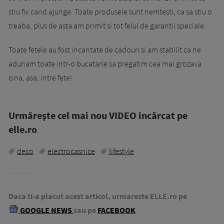
stiu fix cand ajunge. Toate produsele sunt nemtesti, ca sa stiu o
treaba, plus de asta am primit si tot felul de garantii speciale.
Toate fetele au fost incantate de cadouri si am stabilit ca ne
adunam toate intr-o bucatarie sa pregatim cea mai grozava
cina, asa, intre fete!
Urmăreşte cel mai nou VIDEO incărcat pe
elle.ro
deco
electrocasnice
lifestyle
Daca ti-a placut acest articol, urmareste ELLE.ro pe
GOOGLE NEWS
sau pe
FACEBOOK