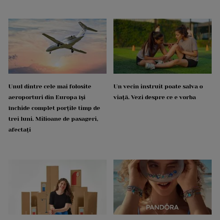
Unul dintre cele mai folosite
Un vecin instruit poate salva o
aeroporturi din Europa își
viață. Vezi despre ce e vorba
închide complet porțile timp de
trei luni. Milioane de pasageri,
afectați