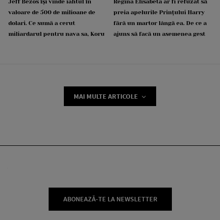
Jeff Bezos își vinde iahtul în
Regina Elisabeta ar fi refuzat să
valoare de 500 de milioane de
preia apelurile Prințului Harry
dolari. Ce sumă a cerut
fără un martor lângă ea. De ce a
miliardarul pentru nava sa, Koru
ajuns să facă un asemenea gest
MAI MULTE ARTICOLE
ABONEAZĂ-TE LA NEWSLETTER