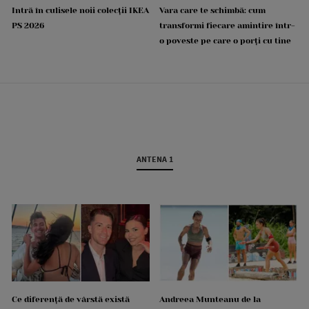
Intră în culisele noii colecții IKEA
Vara care te schimbă: cum
PS 2026
transformi fiecare amintire într-
o poveste pe care o porți cu tine
ANTENA 1
Ce diferență de vârstă există
Andreea Munteanu de la