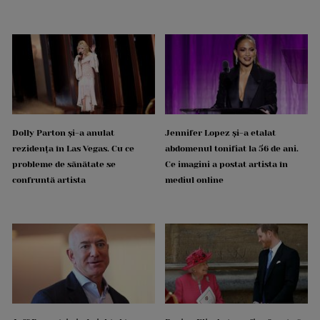
Dolly Parton și-a anulat
Jennifer Lopez și-a etalat
rezidența în Las Vegas. Cu ce
abdomenul tonifiat la 56 de ani.
probleme de sănătate se
Ce imagini a postat artista în
confruntă artista
mediul online