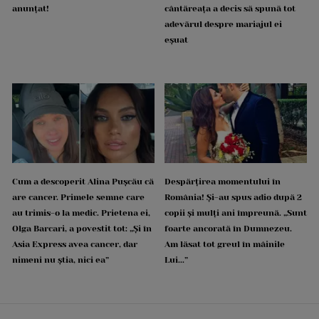
anunțat!
cântăreața a decis să spună tot
adevărul despre mariajul ei
eșuat
Cum a descoperit Alina Pușcău că
Despărțirea momentului în
are cancer. Primele semne care
România! Și-au spus adio după 2
au trimis-o la medic. Prietena ei,
copii și mulți ani împreună. „Sunt
Olga Barcari, a povestit tot: „Și în
foarte ancorată în Dumnezeu.
Asia Express avea cancer, dar
Am lăsat tot greul în mâinile
nimeni nu știa, nici ea”
Lui...”