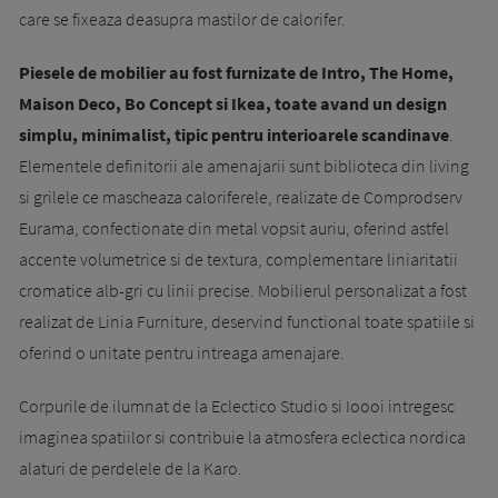
care se fixeaza deasupra mastilor de calorifer.
Piesele de mobilier au fost furnizate de Intro, The Home,
Maison Deco, Bo Concept si Ikea, toate avand un design
simplu, minimalist, tipic pentru interioarele scandinave
.
Elementele definitorii ale amenajarii sunt biblioteca din living
si grilele ce mascheaza caloriferele, realizate de Comprodserv
Eurama, confectionate din metal vopsit auriu, oferind astfel
accente volumetrice si de textura, complementare liniaritatii
cromatice alb-gri cu linii precise. Mobilierul personalizat a fost
realizat de Linia Furniture, deservind functional toate spatiile si
oferind o unitate pentru intreaga amenajare.
Corpurile de ilumnat de la Eclectico Studio si Ioooi intregesc
imaginea spatiilor si contribuie la atmosfera eclectica nordica
alaturi de perdelele de la Karo.