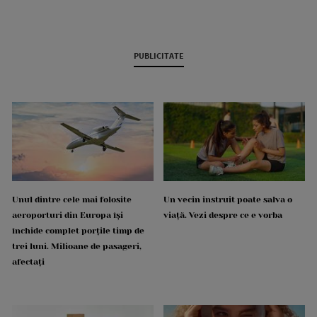
PUBLICITATE
Unul dintre cele mai folosite
Un vecin instruit poate salva o
aeroporturi din Europa își
viață. Vezi despre ce e vorba
închide complet porțile timp de
trei luni. Milioane de pasageri,
afectați