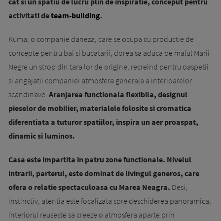
cat si un spatiu de lucru plin de inspiratie, conceput pentru
activitati de
team-building
.
Kuma, o companie daneza, care se ocupa cu productie de
concepte pentru bai si bucatarii, dorea sa aduca pe malul Marii
Negre un strop din tara lor de origine, recreind pentru oaspetii
si angajatii companiei atmosfera generala a interioarelor
scandinave.
Aranjarea functionala flexibila, designul
pieselor de mobilier, materialele folosite si cromatica
diferentiata a tuturor spatiilor, inspira un aer proaspat,
dinamic si luminos.
Casa este impartita in patru zone functionale. Nivelul
intrarii, parterul, este dominat de livingul generos, care
ofera o relatie spectaculoasa cu Marea Neagra.
Desi,
instinctiv, atentia este focalizata spre deschiderea panoramica,
interiorul reuseste sa creeze o atmosfera aparte prin