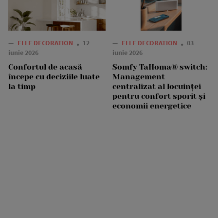
—
ELLE DECORATION
12
—
ELLE DECORATION
03
iunie 2026
iunie 2026
Confortul de acasă
Somfy TaHoma® switch:
începe cu deciziile luate
Management
la timp
centralizat al locuinței
pentru confort sporit și
economii energetice