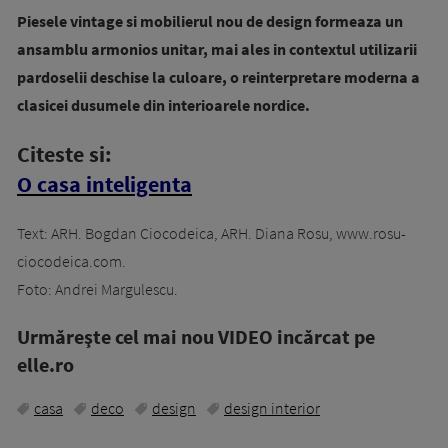
Piesele vintage si mobilierul nou de design formeaza un
ansamblu armonios unitar, mai ales in contextul utilizarii
pardoselii deschise la culoare, o reinterpretare moderna a
clasicei dusumele din interioarele nordice.
Citeste si:
O casa inteligenta
Text: ARH. Bogdan Ciocodeica, ARH. Diana Rosu, www.rosu-
ciocodeica.com.
Foto: Andrei Margulescu.
Urmăreşte cel mai nou VIDEO incărcat pe
elle.ro
casa
deco
design
design interior