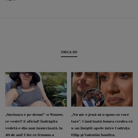
UNICA.RO
„Surioara e pe drum!” :o Wooow,
„Nu mi-e jenă să o spun cu voce
ce veste!! E oficial! Îndrăgita
tare”. Când toată lumea credea că
vedetă e din nou însărcinată, la
s-au liniștit apele între Codruța
40 de ani! Uite ce frumos a
Filip și Valentin Sanfira,