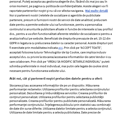
personal. Puteți accepta sau gestiona alegerile dvs. făcând clic mai jos sau în
orice moment, pe pagina cu politica de confidențialitate. Aceste alegeri vor fi
raportate partenerilor noștri și nu vă vor afecta navigarea.
Mai multe detalii
Noi si partenerii nostri (retelele de socializare si agentiile de publicitate
partenere, precum si furnizorii nostri de servicii de date analitice) prelucram
ELLE Style Awards
Termeni si conditii
date pentru a permite website-ului sa functioneze, pentru a personaliza
2024
continutul si anunturile publicitare afisate in functie de interesele si/sau profilul
Politica de
dvs., pentru a va oferi functionalitati aferente retelelor de socializare si pentru a
Despre ELLE
confidențialitate
analiza traficul pe website. Beneficiati de drepturile prevazute de art. 15-22 din
Romania
GDPR in legatura cu prelucrarea datelor cu caracter personal. Aceste drepturi pot
Politica de cookies
fi exercitate prin modalitatea indicata
aici
. Prin click pe “ACCEPT TOATE”,
Contact
Publicitate
acceptati folosirea tuturor Tehnologiilor de tip Cookie, care implica inclusiv
acceptul dvs. cu privire la stocarea/accesarea informatiilor de catre Vendor-ii cu
Abonamente
care colaboram. Prin click pe “VREAU SA MODIFIC SETARILE INDIVIDUAL” puteti
schimba preferintele in mod individual, mai putin cele legate de cookie strict
necesare pentru functionarea website-ului.
Stiri
Libertatea pentru
Atât noi, cât și partenerii noștri prelucrăm datele pentru a oferi:
femei
GSP
Stocarea și/sau accesarea informațiilor de pe un dispozitiv. Măsurarea
Viva
performanței reclamelor. Utilizarea profilurilor pentru selectarea conținutului
Unica
personalizat. Dezvoltarea și îmbunătățirea serviciilor. Crearea profilurilor de
Avantaje
conținut personalizat. Utilizarea profilurilor pentru selectarea publicității
Baby
personalizate. Crearea profilurilor pentru publicitate personalizată. Măsurarea
Retete practice
performanței conținutului. Înțelegerea publicului prin statistici sau combinații
Retete
de date din surse diferite. Utilizarea datelor limitate pentru a selecta conținutul.
Utilizarea de date limitate pentru a selecta publicitatea. Date precise de