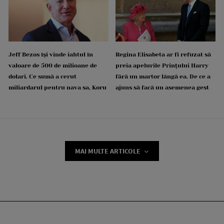
Jeff Bezos își vinde iahtul în
Regina Elisabeta ar fi refuzat să
valoare de 500 de milioane de
preia apelurile Prințului Harry
dolari. Ce sumă a cerut
fără un martor lângă ea. De ce a
miliardarul pentru nava sa, Koru
ajuns să facă un asemenea gest
MAI MULTE ARTICOLE