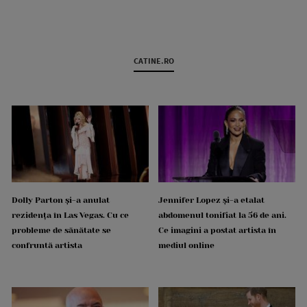
CATINE.RO
Dolly Parton și-a anulat
Jennifer Lopez și-a etalat
rezidența în Las Vegas. Cu ce
abdomenul tonifiat la 56 de ani.
probleme de sănătate se
Ce imagini a postat artista în
confruntă artista
mediul online