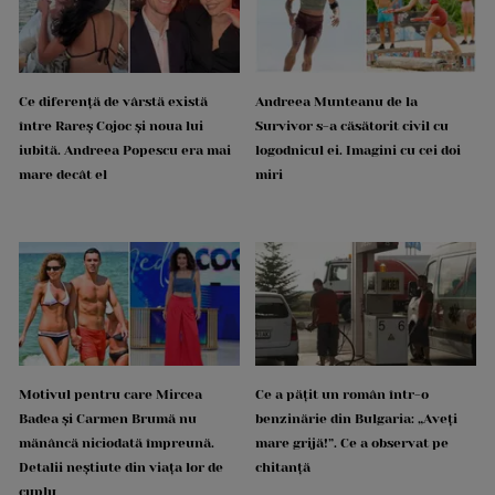
Ce diferență de vârstă există
Andreea Munteanu de la
între Rareș Cojoc și noua lui
Survivor s-a căsătorit civil cu
iubită. Andreea Popescu era mai
logodnicul ei. Imagini cu cei doi
mare decât el
miri
Motivul pentru care Mircea
Ce a pățit un român într-o
Badea și Carmen Brumă nu
benzinărie din Bulgaria: „Aveți
mănâncă niciodată împreună.
mare grijă!”. Ce a observat pe
Detalii neștiute din viața lor de
chitanță
cuplu