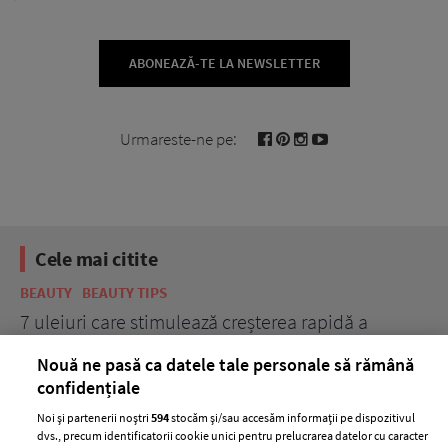
ABONEAZĂ-TE LA NEWSLETTER
Urmareste-ne pe:
Cele mai citite
BEAUTY
BEAUTY TIPS
BE
țe
7 uleiuri care stimulează creșterea rapidă a
Ce
părului
de
Nouă ne pasă ca datele tale personale să rămână
confidențiale
Noi și partenerii noștri
594
stocăm și/sau accesăm informații pe dispozitivul
dvs., precum identificatorii cookie unici pentru prelucrarea datelor cu caracter