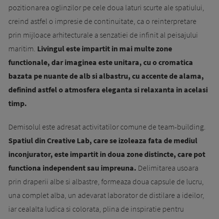
pozitionarea oglinzilor pe cele doua laturi scurte ale spatiului,
creind astfel o impresie de continuitate, ca o reinterpretare
prin mijloace arhitecturale a senzatiei de infinit al peisajului
maritim.
Livingul este impartit in mai multe zone
functionale, dar imaginea este unitara, cu o cromatica
bazata pe nuante de alb si albastru, cu accente de alama,
definind astfel o atmosfera eleganta si relaxanta in acelasi
timp.
Demisolul este adresat activitatilor comune de team-building.
Spatiul din Creative Lab, care se izoleaza fata de mediul
inconjurator, este impartit in doua zone distincte, care pot
functiona independent sau impreuna.
Delimitarea usoara
prin draperii albe si albastre, formeaza doua capsule de lucru,
una complet alba, un adevarat laborator de distilare a ideilor,
iar cealalta ludica si colorata, plina de inspiratie pentru