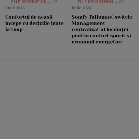
—
ELLE DECORATION
12
—
ELLE DECORATION
03
iunie 2026
iunie 2026
Confortul de acasă
Somfy TaHoma® switch:
începe cu deciziile luate
Management
la timp
centralizat al locuinței
pentru confort sporit și
economii energetice