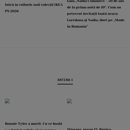
Gala „Nadia Comăneci – 50 de ani
Intră în culisele noii colecții IKEA
de la prima notă de 10”. Cum au
PS 2026
petrecut invitații toată seara:
Loredana și Nadia, duet pe „Made
in Romania”
ANTENA 1
Bonnie Tyler a murit. Cu ce boală
Mireasa, sezon 13. Bunica