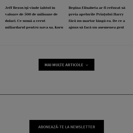
Jeff Bezos își vinde iahtul în
Regina Elisabeta ar fi refuzat să
valoare de 500 de milioane de
preia apelurile Prințului Harry
dolari. Ce sumă a cerut
fără un martor lângă ea. De ce a
miliardarul pentru nava sa, Koru
ajuns să facă un asemenea gest
MAI MULTE ARTICOLE
ABONEAZĂ-TE LA NEWSLETTER