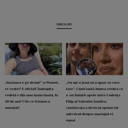
UNICA.RO
„Surioara e pe drum!” :o Wooow,
„Nu mi-e jenă să o spun cu voce
ce veste!! E oficial! Îndrăgita
tare”. Când toată lumea credea că
vedetă e din nou însărcinată, la
s-au liniștit apele între Codruța
40 de ani! Uite ce frumos a
Filip și Valentin Sanfira,
anunțat!
cântăreața a decis să spună tot
adevărul despre mariajul ei
eșuat