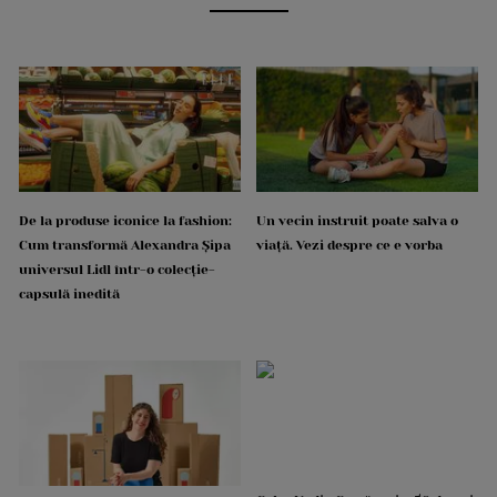
De la produse iconice la fashion:
Un vecin instruit poate salva o
Cum transformă Alexandra Șipa
viață. Vezi despre ce e vorba
universul Lidl într-o colecție-
capsulă inedită