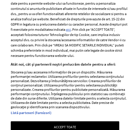
ELLE Style Awards
Termeni si conditii
date pentru a permite website-ului sa functioneze, pentru a personaliza
2024
continutul si anunturile publicitare afisate in functie de interesele si/sau profilul
Politica de
dvs., pentru a va oferi functionalitati aferente retelelor de socializare si pentru a
Despre ELLE
confidențialitate
analiza traficul pe website. Beneficiati de drepturile prevazute de art. 15-22 din
Romania
GDPR in legatura cu prelucrarea datelor cu caracter personal. Aceste drepturi pot
Politica de cookies
fi exercitate prin modalitatea indicata
aici
. Prin click pe “ACCEPT TOATE”,
Contact
Publicitate
acceptati folosirea tuturor Tehnologiilor de tip Cookie, care implica inclusiv
acceptul dvs. cu privire la stocarea/accesarea informatiilor de catre Vendor-ii cu
Abonamente
care colaboram. Prin click pe “VREAU SA MODIFIC SETARILE INDIVIDUAL” puteti
schimba preferintele in mod individual, mai putin cele legate de cookie strict
necesare pentru functionarea website-ului.
Stiri
Libertatea pentru
Atât noi, cât și partenerii noștri prelucrăm datele pentru a oferi:
femei
GSP
Stocarea și/sau accesarea informațiilor de pe un dispozitiv. Măsurarea
Viva
performanței reclamelor. Utilizarea profilurilor pentru selectarea conținutului
Unica
personalizat. Dezvoltarea și îmbunătățirea serviciilor. Crearea profilurilor de
Avantaje
conținut personalizat. Utilizarea profilurilor pentru selectarea publicității
Baby
personalizate. Crearea profilurilor pentru publicitate personalizată. Măsurarea
Retete practice
performanței conținutului. Înțelegerea publicului prin statistici sau combinații
Retete
de date din surse diferite. Utilizarea datelor limitate pentru a selecta conținutul.
Utilizarea de date limitate pentru a selecta publicitatea. Date precise de
geolocație și identificarea prin scanarea dispozitivului.
Pariază responsabil! Decizia ONJN nr. 821/25.09.2025.
Listă parteneri (furnizori)
Jocurile de noroc sunt interzise minorilor.
ACCEPT TOATE