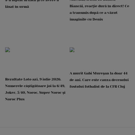
s-a luptat artista și ce avere a
Biancăi, reacție dură în direct! Ce
lăsat în urmă
a transmis după ce a văzut
imaginile cu Denis
A murit Gabi Mureșan la doar 44
Rezultate Loto azi, 9 iulie 2026.
de ani. Care este cauza decesului
Numerele câștigătoare joi la 6/49,
fostului fotbalist de la CFR Cluj
Joker, 5/40, Noroc, Super Noroc și
Noroc Plus