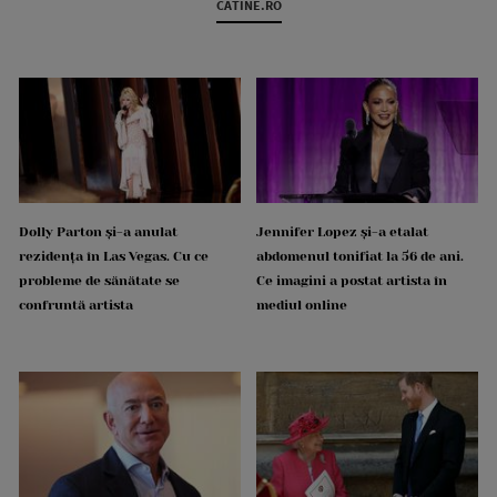
CATINE.RO
Dolly Parton și-a anulat
Jennifer Lopez și-a etalat
rezidența în Las Vegas. Cu ce
abdomenul tonifiat la 56 de ani.
probleme de sănătate se
Ce imagini a postat artista în
confruntă artista
mediul online