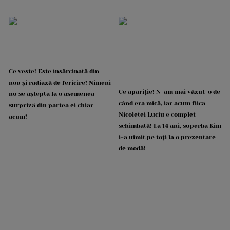
Ce veste! Este însărcinată din
nou și radiază de fericire! Nimeni
Ce apariție! N-am mai văzut-o de
nu se aștepta la o asemenea
când era mică, iar acum fiica
surpriză din partea ei chiar
Nicoletei Luciu e complet
acum!
schimbată! La 14 ani, superba Kim
i-a uimit pe toți la o prezentare
de modă!