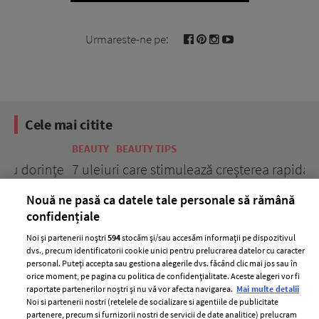
Urmareste-ne pe:
Cele mai citite
BEAUTY
BEAUTY TIPS
BE
țe
7 uleiuri care stimulează creșterea rapidă a
Ce
părului
de
Nouă ne pasă ca datele tale personale să rămână
confidențiale
Noi și partenerii noștri
594
stocăm și/sau accesăm informații pe dispozitivul
dvs., precum identificatorii cookie unici pentru prelucrarea datelor cu caracter
personal. Puteți accepta sau gestiona alegerile dvs. făcând clic mai jos sau în
orice moment, pe pagina cu politica de confidențialitate. Aceste alegeri vor fi
raportate partenerilor noștri și nu vă vor afecta navigarea.
Mai multe detalii
Noi si partenerii nostri (retelele de socializare si agentiile de publicitate
partenere, precum si furnizorii nostri de servicii de date analitice) prelucram