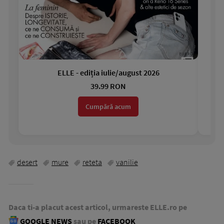
ELLE - ediția iulie/august 2026
Gar
39.99 RON
Cumpără acum
desert
mure
reteta
vanilie
Daca ti-a placut acest articol, urmareste ELLE.ro pe
GOOGLE NEWS
sau pe
FACEBOOK