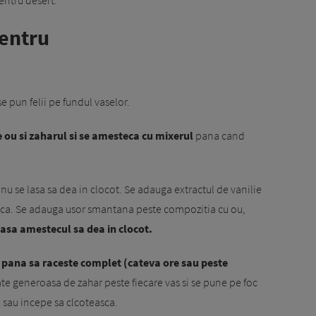
entru desert.
entru
e pun felii pe fundul vaselor.
ou si zaharul si se amesteca cu mixerul
pana cand
nu se lasa sa dea in clocot. Se adauga extractul de vanilie
easca. Se adauga usor smantana peste compozitia cu ou,
lasa amestecul sa dea in clocot.
a pana sa raceste complet (cateva ore sau peste
te generoasa de zahar peste fiecare vas si se pune pe foc
e sau incepe sa clcoteasca.