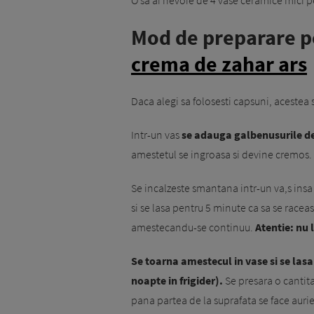
O sa ai nevoie de 4 vase ceramice mici p
Mod de preparare p
crema de zahar ars
Daca alegi sa folosesti capsuni, acestea s
Intr-un vas
se adauga galbenusurile de 
amestetul se ingroasa si devine cremos.
Se incalzeste smantana intr-un va,s insa 
si se lasa pentru 5 minute ca sa se rac
amestecandu-se continuu.
Atentie: nu 
Se toarna amestecul in vase si se las
noapte in frigider).
Se presara o cantita
pana partea de la suprafata se face auri