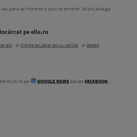
 sau pana se intareste si apoi se serveste. Se pot adauga
ncărcat pe elle.ro
ar ars
Crema de zahar ars cu vanilie
desert
ste ELLE.ro pe
GOOGLE NEWS
sau pe
FACEBOOK