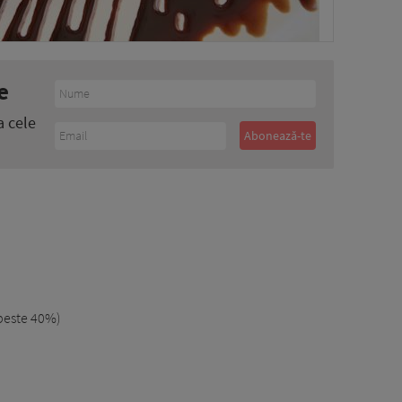
e
a cele
peste 40%)