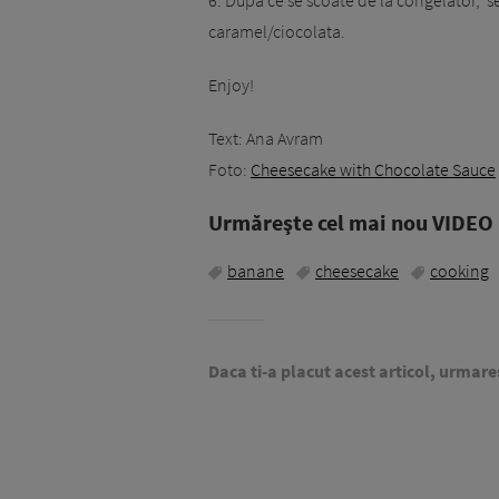
6. Dupa ce se scoate de la congelator, se
caramel/ciocolata.
Enjoy!
Text: Ana Avram
Foto:
Cheesecake with Chocolate Sauce
Urmăreşte cel mai nou VIDEO i
banane
cheesecake
cooking
Daca ti-a placut acest articol, urmare