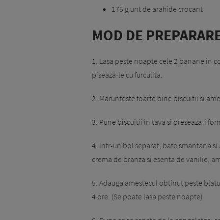
175 g unt de arahide crocant
MOD DE PREPARARE
1. Lasa peste noapte cele 2 banane in co
piseaza-le cu furculita.
2. Marunteste foarte bine biscuitii si ame
3. Pune biscuitii in tava si preseaza-i f
4. Intr-un bol separat, bate smantana s
crema de branza si esenta de vanilie, 
5. Adauga amestecul obtinut peste blatul 
4 ore. (Se poate lasa peste noapte)