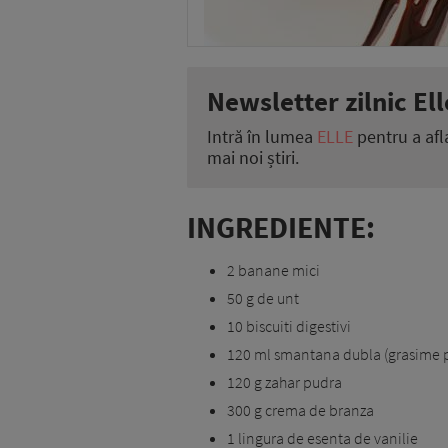
Newsletter zilnic Ell
Intră în lumea
ELLE
pentru a afl
mai noi știri.
INGREDIENTE:
2 banane mici
50 g de unt
10 biscuiti digestivi
120 ml smantana dubla (grasime 
120 g zahar pudra
300 g crema de branza
1 lingura de esenta de vanilie