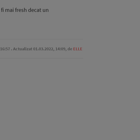
 fi mai fresh decat un
 16:57
. Actualizat 01.03.2022, 14:09,
de
ELLE