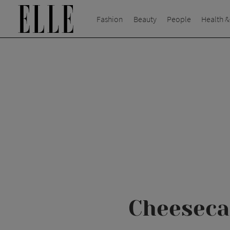
Fashion
Beauty
People
Health &
Cheeseca