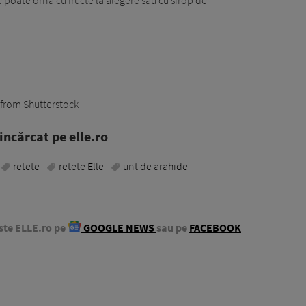
 poate orna cu fructe la alegere sau cu sirop de
from Shutterstock
ncărcat pe elle.ro
retete
retete Elle
unt de arahide
ste ELLE.ro pe
GOOGLE NEWS
sau pe
FACEBOOK