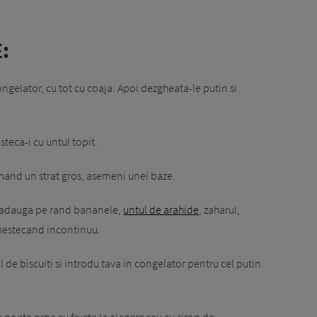
:
ngelator, cu tot cu coaja. Apoi dezgheata-le putin si
steca-i cu untul topit.
ormand un strat gros, asemeni unei baze.
i adauga pe rand bananele,
untul de arahide
, zaharul,
amestecand incontinuu.
de biscuiti si introdu tava in congelator pentru cel putin