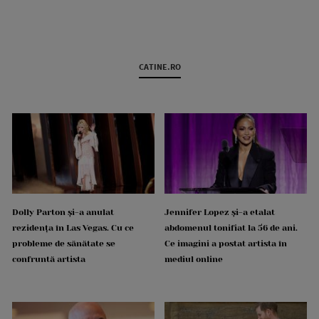
CATINE.RO
Dolly Parton și-a anulat
Jennifer Lopez și-a etalat
rezidența în Las Vegas. Cu ce
abdomenul tonifiat la 56 de ani.
probleme de sănătate se
Ce imagini a postat artista în
confruntă artista
mediul online