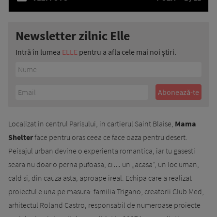
Newsletter zilnic Elle
Intră în lumea
ELLE
pentru a afla cele mai noi știri.
Localizat in centrul Parisului, in cartierul Saint Blaise,
Mama
Shelter
face pentru oras ceea ce face oaza pentru desert.
Peisajul urban devine o experienta romantica, iar tu gasesti
seara nu doar o perna pufoasa, ci… un „acasa”, un loc uman,
cald si, din cauza asta, aproape ireal. Echipa care a realizat
proiectul e una pe masura: familia Trigano, creatorii Club Med,
arhitectul Roland Castro, responsabil de numeroase proiecte