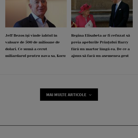
Jeff Bezos își vinde iahtul în
Regina Elisabeta ar fi refuzat să
valoare de 500 de milioane de
preia apelurile Prințului Harry
dolari. Ce sumă a cerut
fără un martor lângă ea. De ce a
miliardarul pentru nava sa, Koru
ajuns să facă un asemenea gest
MAI MULTE ARTICOLE