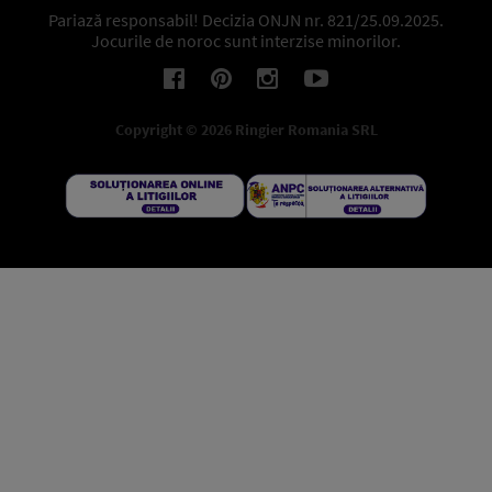
Pariază responsabil! Decizia ONJN nr. 821/25.09.2025.
Jocurile de noroc sunt interzise minorilor.
Copyright © 2026 Ringier Romania SRL