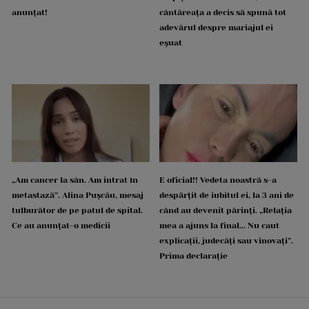
anunțat!
cântăreața a decis să spună tot
adevărul despre mariajul ei
eșuat
„Am cancer la sân. Am intrat în
E oficial!! Vedeta noastră s-a
metastază”. Alina Pușcău, mesaj
despărțit de iubitul ei, la 3 ani de
tulburător de pe patul de spital.
când au devenit părinți. „Relația
Ce au anunțat-o medicii
mea a ajuns la final... Nu caut
explicații, judecăți sau vinovați”.
Prima declarație