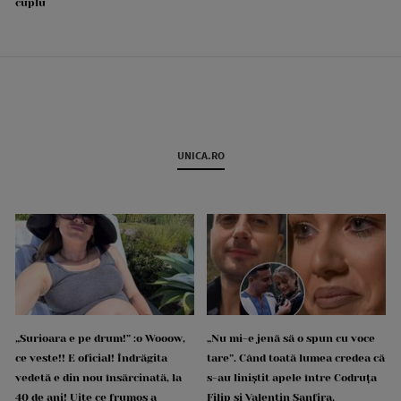
cuplu
UNICA.RO
„Surioara e pe drum!” :o Wooow,
„Nu mi-e jenă să o spun cu voce
ce veste!! E oficial! Îndrăgita
tare”. Când toată lumea credea că
vedetă e din nou însărcinată, la
s-au liniștit apele între Codruța
40 de ani! Uite ce frumos a
Filip și Valentin Sanfira,