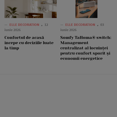
—
ELLE DECORATION
12
—
ELLE DECORATION
03
iunie 2026
iunie 2026
Confortul de acasă
Somfy TaHoma® switch:
începe cu deciziile luate
Management
la timp
centralizat al locuinței
pentru confort sporit și
economii energetice