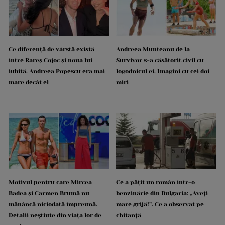
Ce diferență de vârstă există
Andreea Munteanu de la
între Rareș Cojoc și noua lui
Survivor s-a căsătorit civil cu
iubită. Andreea Popescu era mai
logodnicul ei. Imagini cu cei doi
mare decât el
miri
Motivul pentru care Mircea
Ce a pățit un român într-o
Badea și Carmen Brumă nu
benzinărie din Bulgaria: „Aveți
mănâncă niciodată împreună.
mare grijă!”. Ce a observat pe
Detalii neștiute din viața lor de
chitanță