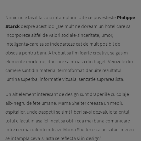
Nimic nu e lasat la voia intamplarii. Uite ce povesteste
Philippe
Starck
despre acest loc: „De mult ne doream un hotel care sa
incorporeze altfel de valori sociale-sinceritate, umor,
inteligenta-care sa se indeparteze cat de mult posibil de
obsesia pentru bani. A trebuit sa fim foarte crea­tivi, sa gasim
elemente moderne, dar care sa nu iasa din buget. Veiozele din
camere sunt din material termoformat-dar uite rezulta­tul:
lumina superba, informatie vizuala, senzatie suprarealista.
Un alt element interesant de design sunt draperiile cu colaje
alb-negru de fete umane. Mama Shelter creeaza un mediu
ospitalier, unde oaspetii se simt liberi sa-si dezvaluie talentul;
totul e facut in asa fel incat sa obtii cea mai buna comunicare
intre cei mai diferiti indivizi. Mama Shelter e ca un satuc: mereu
se intampla ceva-si asta se reflecta si in design”.