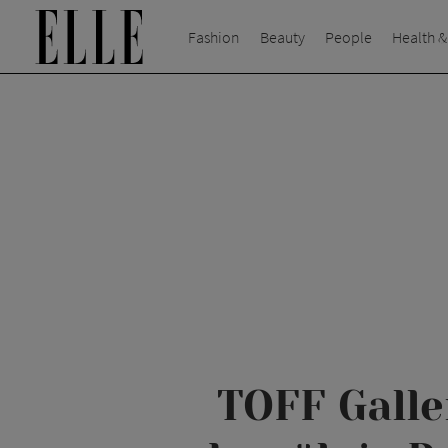
Fashion
Beauty
People
Health &
TOFF Galle