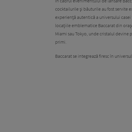
În cadrul evenimentului de lansare Bacc
cocktailurile şi băuturile au fost servite 
experienţă autentică a universului casei fr
locaţiile emblematice Baccarat din ora
Miami sau Tokyo, unde cristalul devine pa
primi.
Baccarat se integrează firesc în universu