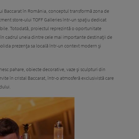
ului Baccarat în România, conceptul transformă zona de
ent store-ului TOFF Galleries într-un spaţiu dedicat
le. Totodată, proiectul reprezintă o oportunitate
în cadrul uneia dintre cele mai importante destinaţii de
olida prezenţa sa locală într-un context modern şi
unesc pahare, obiecte decorative, vaze şi sculpturi din
ervite în cristal Baccarat, într-o atmosferă exclusivistă care
dului.