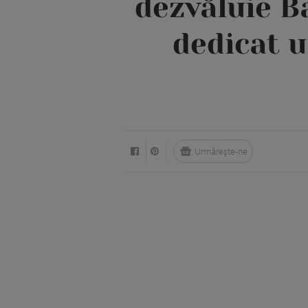
dezvăluie B
dedicat u
Urmărește-ne