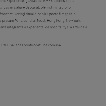
arat Experience, găzduit de TOFF Galleries, toate
exclusiv în pahare Baccarat, oferind invitaţilor o
anceze. Acelaşi ritual al servirii poate fi regăsit în
şe precum Paris, Londra, Seoul, Hong Kong, New York,
rte integrantă a experienţei de hospitality şi a artei de a
l TOFF Galleries printr-o viziune comună.