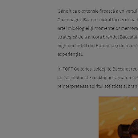
Gândit ca o extensie firească a univers
Champagne Bar din cadrul luxury departm
artei mixologiei şi momentelor memorabi
strategică de a ancora brandul Baccarat 
high-end retail din România şi de a cons
experienţial.
În TOFF Galleries, selecţiile Baccarat re
cristal, alături de cocktailuri signature s
reinterpretează spiritul sofisticat al bran