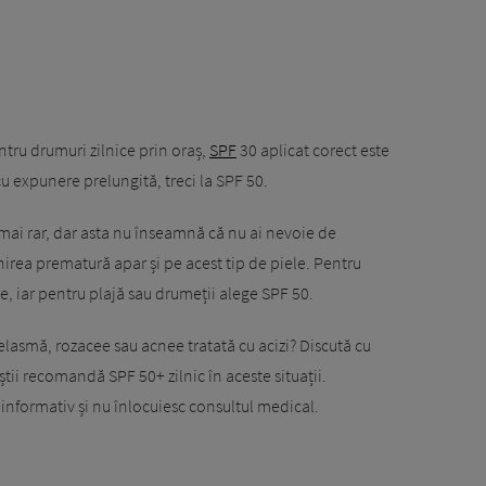
ntru drumuri zilnice prin oraș,
SPF
30 aplicat corect este
 cu expunere prelungită, treci la SPF 50.
i mai rar, dar asta nu înseamnă că nu ai nevoie de
irea prematură apar și pe acest tip de piele. Pentru
e, iar pentru plajă sau drumeții alege SPF 50.
asmă, rozacee sau acnee tratată cu acizi? Discută cu
tii recomandă SPF 50+ zilnic în aceste situații.
r informativ și nu înlocuiesc consultul medical.