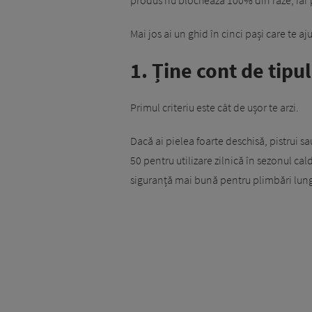
Mai jos ai un ghid în cinci pași care te aj
1. Ține cont de tipul
Primul criteriu este cât de ușor te arzi.
Dacă ai pielea foarte deschisă, pistrui 
50 pentru utilizare zilnică în sezonul cal
siguranță mai bună pentru plimbări lung