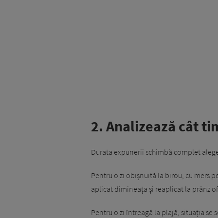
2. Analizează cât ti
Durata expunerii schimbă complet aleg
Pentru o zi obișnuită la birou, cu mers 
aplicat dimineața și reaplicat la prânz o
Pentru o zi întreagă la plajă, situația se 