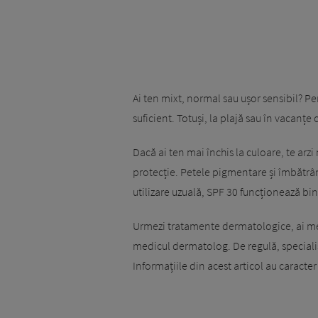
Ai ten mixt, normal sau ușor sensibil? Pe
suficient. Totuși, la plajă sau în vacanțe
Dacă ai ten mai închis la culoare, te arz
protecție. Petele pigmentare și îmbătrân
utilizare uzuală, SPF 30 funcționează bin
Urmezi tratamente dermatologice, ai mel
medicul dermatolog. De regulă, specialiș
Informațiile din acest articol au caracte