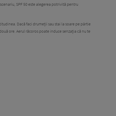
t scenariu, SPF 50 este alegerea potrivită pentru
titudinea. Dacă faci drumeții sau stai la soare pe pârtie
e două ore. Aerul răcoros poate induce senzația că nu te