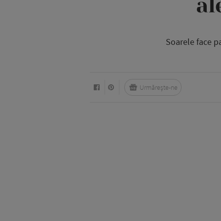
al
Soarele face pa
Urmărește-ne