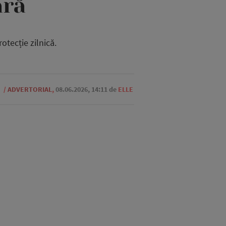
ară
otecție zilnică.
E
/
ADVERTORIAL
,
08.06.2026, 14:11
de
ELLE