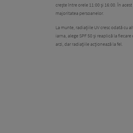
crește între orele 11:00 și 16:00. În aces
majoritatea persoanelor.
La munte, radiațiile UV cresc odată cu al
iarna, alege SPF 50 și reaplică la fiecar
arzi, dar radiațiile acționează la fel.