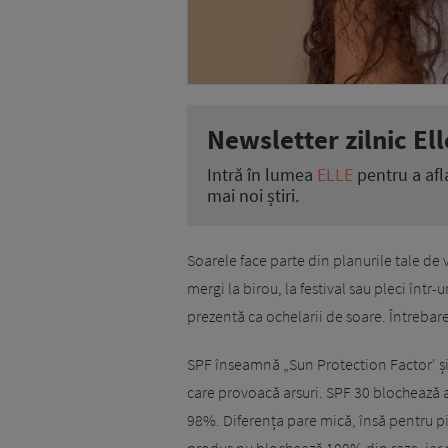
Newsletter zilnic Ell
Intră în lumea
ELLE
pentru a afl
mai noi știri.
Soarele face parte din planurile tale de 
mergi la birou, la festival sau pleci într-u
prezentă ca ochelarii de soare. Întrebar
SPF înseamnă „Sun Protection Factor' și 
care provoacă arsuri. SPF 30 blochează a
98%. Diferența pare mică, însă pentru pi
produs nu blochează 100% din raze, iar pr