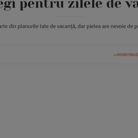
egi pentru zilele de v
rte din planurile tale de vacanță, dar pielea are nevoie de pr
—
HOMEPAG