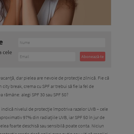
e
a cele
vacanță, dar pielea are nevoie de protecție zilnică. Fie că
n city break, crema cu SPF ar trebui să fie la fel de
ea rămâne: alegi SPF 30 sau SPF 50?
indică nivelul de protecție împotriva razelor UVB – cele
proximativ 97% din radiațiile UVB, iar SPF 50 în jur de
elea foarte deschisă sau sensibilă poate conta. Niciun
otecția scade dacă aplici prea puțin sau uiți să reaplici.