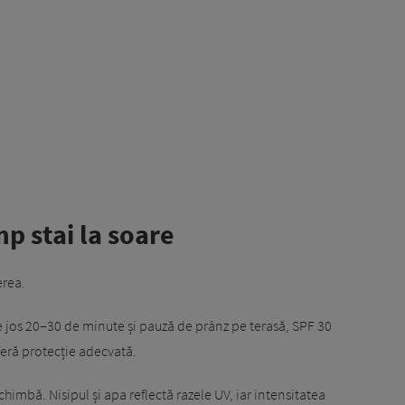
mp stai la soare
erea.
pe jos 20–30 de minute și pauză de prânz pe terasă, SPF 30
feră protecție adecvată.
schimbă. Nisipul și apa reflectă razele UV, iar intensitatea