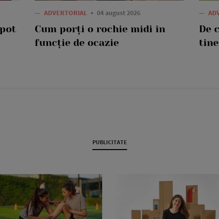
—
ADVERTORIAL
04 august 2026
—
AD
 pot
Cum porți o rochie midi în
De 
funcție de ocazie
tine
PUBLICITATE