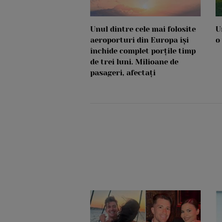
Unul dintre cele mai folosite
U
aeroporturi din Europa își
o
închide complet porțile timp
de trei luni. Milioane de
pasageri, afectați