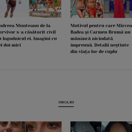
ndreea Munteanu de la
Motivul pentru care Mircea
urvivor s-a căsătorit civil
Badea și Carmen Brumă nu
u logodnicul ei. Imagini cu
mănâncă niciodată
ei doi miri
împreună. Detalii neștiute
din viața lor de cuplu
UNICA.RO