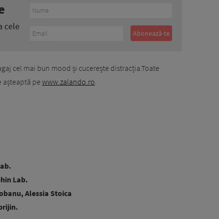
e
a cele
agaj cel mai bun mood și cucerește distracția.Toate
te așteaptă pe
www.zalando.ro
.
Lab.
hin Lab.
iobanu, Alessia Stoica
rijin.