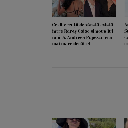
Ce diferență de vârstă există
A
între Rareș Cojoc și noua lui
S
iubită. Andreea Popescu era
c
mai mare decât el
c