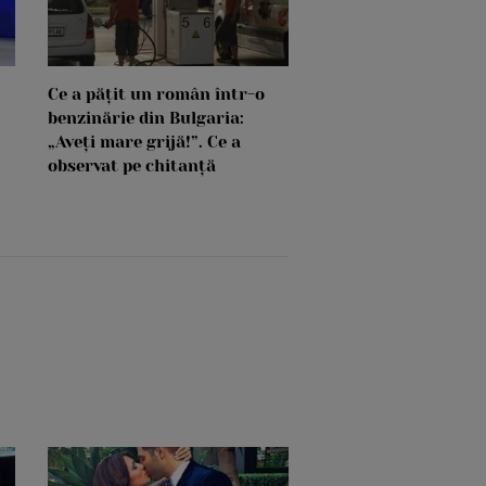
Ce a pățit un român într-o
benzinărie din Bulgaria:
„Aveți mare grijă!”. Ce a
observat pe chitanță