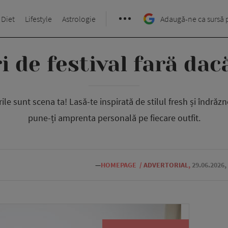
 Diet
Lifestyle
Astrologie
Adaugă-ne ca sursă 
i de festival fară dac
rile sunt scena ta! Lasă-te inspirată de stilul fresh și îndrăzn
pune-ți amprenta personală pe fiecare outfit.
—
HOMEPAGE
/
ADVERTORIAL
,
29.06.2026,