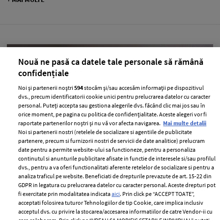
Nouă ne pasă ca datele tale personale să rămână
confidențiale
Noi și partenerii noștri
594
stocăm și/sau accesăm informații pe dispozitivul
dvs., precum identificatorii cookie unici pentru prelucrarea datelor cu caracter
personal. Puteți accepta sau gestiona alegerile dvs. făcând clic mai jos sau în
orice moment, pe pagina cu politica de confidențialitate. Aceste alegeri vor fi
raportate partenerilor noștri și nu vă vor afecta navigarea.
Mai multe detalii
Noi si partenerii nostri (retelele de socializare si agentiile de publicitate
partenere, precum si furnizorii nostri de servicii de date analitice) prelucram
Știința din spatele pielii sănătoase: De
date pentru a permite website-ului sa functioneze, pentru a personaliza
continutul si anunturile publicitare afisate in functie de interesele si/sau profilul
ce Dermis ID rescrie regulile îngrijirii
dvs., pentru a va oferi functionalitati aferente retelelor de socializare si pentru a
dermato-cosmetice
analiza traficul pe website. Beneficiati de drepturile prevazute de art. 15-22 din
GDPR in legatura cu prelucrarea datelor cu caracter personal. Aceste drepturi pot
—
ADVERTORIAL
04 august 2026
fi exercitate prin modalitatea indicata
aici
. Prin click pe “ACCEPT TOATE”,
acceptati folosirea tuturor Tehnologiilor de tip Cookie, care implica inclusiv
+ MAI MULTE
acceptul dvs. cu privire la stocarea/accesarea informatiilor de catre Vendor-ii cu