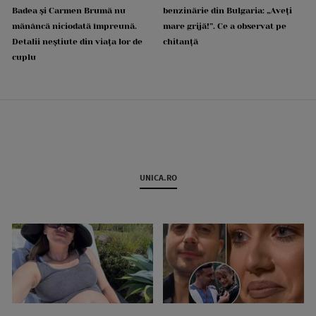
Badea și Carmen Brumă nu
benzinărie din Bulgaria: „Aveți
mănâncă niciodată împreună.
mare grijă!”. Ce a observat pe
Detalii neștiute din viața lor de
chitanță
cuplu
UNICA.RO