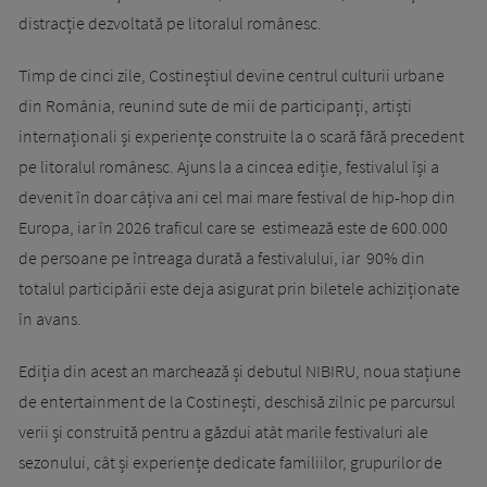
distracție dezvoltată pe litoralul românesc.
Timp de cinci zile, Costineștiul devine centrul culturii urbane
din România, reunind sute de mii de participanți, artiști
internaționali și experiențe construite la o scară fără precedent
pe litoralul românesc. Ajuns la a cincea ediție, festivalul își a
devenit în doar câțiva ani cel mai mare festival de hip-hop din
Europa, iar în 2026 traficul care se estimează este de 600.000
de persoane pe întreaga durată a festivalului, iar 90% din
totalul participării este deja asigurat prin biletele achiziționate
în avans.
Ediția din acest an marchează și debutul NIBIRU, noua stațiune
de entertainment de la Costinești, deschisă zilnic pe parcursul
verii și construită pentru a găzdui atât marile festivaluri ale
sezonului, cât și experiențe dedicate familiilor, grupurilor de