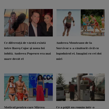
Ce diferență de vârstă există
Andreea Munteanu de la
între Rareș Cojoc și noua lui
Survivor s-a căsătorit civil cu
iubită. Andreea Popescu era mai
logodnicul ei. Imagini cu cei doi
mare decât el
miri
Motivul pentru care Mircea
Ce a pățit un român într-o