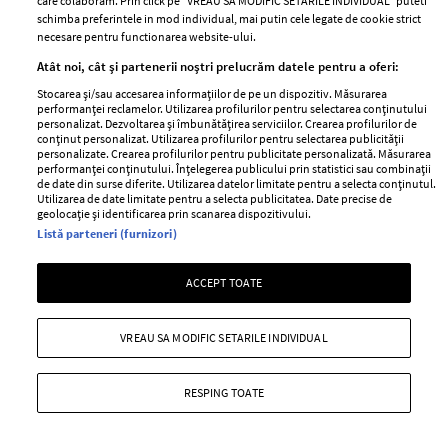
care colaboram. Prin click pe “VREAU SA MODIFIC SETARILE INDIVIDUAL” puteti
schimba preferintele in mod individual, mai putin cele legate de cookie strict
necesare pentru functionarea website-ului.
Atât noi, cât și partenerii noștri prelucrăm datele pentru a oferi:
Stocarea și/sau accesarea informațiilor de pe un dispozitiv. Măsurarea
performanței reclamelor. Utilizarea profilurilor pentru selectarea conținutului
personalizat. Dezvoltarea și îmbunătățirea serviciilor. Crearea profilurilor de
conținut personalizat. Utilizarea profilurilor pentru selectarea publicității
personalizate. Crearea profilurilor pentru publicitate personalizată. Măsurarea
performanței conținutului. Înțelegerea publicului prin statistici sau combinații
de date din surse diferite. Utilizarea datelor limitate pentru a selecta conținutul.
Utilizarea de date limitate pentru a selecta publicitatea. Date precise de
geolocație și identificarea prin scanarea dispozitivului.
Listă parteneri (furnizori)
Care este cel mai bun ortoped
ACCEPT TOATE
specializat în dureri de umăr?
—
ADVERTORIAL
04 august 2026
VREAU SA MODIFIC SETARILE INDIVIDUAL
+ MAI MULTE
RESPING TOATE