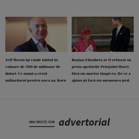
Jeff Bezos își vinde iahtul în
Regina Elisabeta ar fi refuzat să
valoare de 500 de milioane de
preia apelurile Prințului Harry
dolari. Ce sumă a cerut
fără un martor lângă ea. De ce a
miliardarul pentru nava sa, Koru
ajuns să facă un asemenea gest
advertorial
MAI MULTE DIN