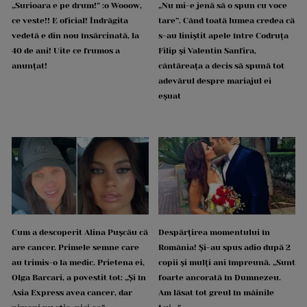
„Surioara e pe drum!” :o Wooow,
„Nu mi-e jenă să o spun cu voce
ce veste!! E oficial! Îndrăgita
tare”. Când toată lumea credea că
vedetă e din nou însărcinată, la
s-au liniștit apele între Codruța
40 de ani! Uite ce frumos a
Filip și Valentin Sanfira,
anunțat!
cântăreața a decis să spună tot
adevărul despre mariajul ei
eșuat
Cum a descoperit Alina Pușcău că
Despărțirea momentului în
are cancer. Primele semne care
România! Și-au spus adio după 2
au trimis-o la medic. Prietena ei,
copii și mulți ani împreună. „Sunt
Olga Barcari, a povestit tot: „Și în
foarte ancorată în Dumnezeu.
Asia Express avea cancer, dar
Am lăsat tot greul în mâinile