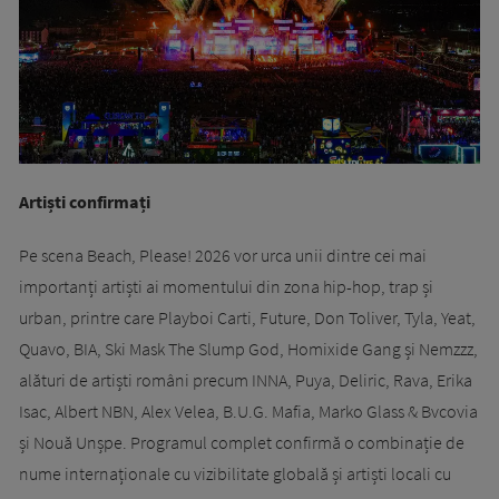
Artiști confirmați
Pe scena Beach, Please! 2026 vor urca unii dintre cei mai
importanți artiști ai momentului din zona hip-hop, trap și
urban, printre care Playboi Carti, Future, Don Toliver, Tyla, Yeat,
Quavo, BIA, Ski Mask The Slump God, Homixide Gang și Nemzzz,
alături de artiști români precum INNA, Puya, Deliric, Rava, Erika
Isac, Albert NBN, Alex Velea, B.U.G. Mafia, Marko Glass & Bvcovia
și Nouă Unșpe. Programul complet confirmă o combinație de
nume internaționale cu vizibilitate globală și artiști locali cu