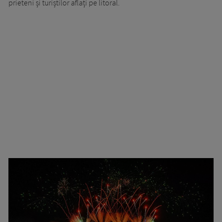
prieteni și turiștilor aflați pe litoral.