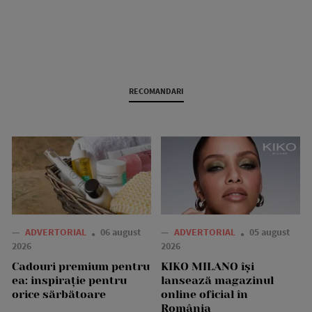
RECOMANDARI
—
ADVERTORIAL
06 august
—
ADVERTORIAL
05 august
2026
2026
Cadouri premium pentru
KIKO MILANO își
ea: inspirație pentru
lansează magazinul
orice sărbătoare
online oficial în
România