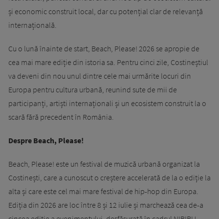
și economic construit local, dar cu potențial clar de relevanță
internațională.
Cu o lună înainte de start, Beach, Please! 2026 se apropie de
cea mai mare ediție din istoria sa. Pentru cinci zile, Costineștiul
va deveni din nou unul dintre cele mai urmărite locuri din
Europa pentru cultura urbană, reunind sute de mii de
participanți, artiști internaționali și un ecosistem construit la o
scară fără precedent în România.
Despre Beach, Please!
Beach, Please! este un festival de muzică urbană organizat la
Costinești, care a cunoscut o creștere accelerată de la o ediție la
alta și care este cel mai mare festival de hip-hop din Europa.
Ediția din 2026 are loc între 8 și 12 iulie și marchează cea de-a
cincea ediție a evenimentului, desfășurată în cadrul NIBIRU,