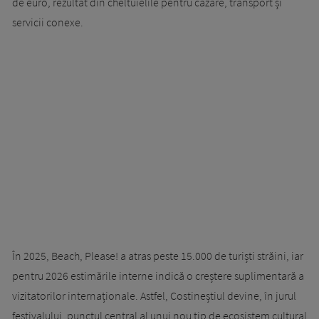
de euro, rezultat din cheltuielile pentru cazare, transport și
servicii conexe.
În 2025, Beach, Please! a atras peste 15.000 de turiști străini, iar
pentru 2026 estimările interne indică o creștere suplimentară a
vizitatorilor internaționale. Astfel, Costineștiul devine, în jurul
festivalului, punctul central al unui nou tip de ecosistem cultural