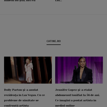
nimeni nu știa, nici ea”
Lui...”
CATINE.RO
Dolly Parton și-a anulat
Jennifer Lopez și-a etalat
rezidența în Las Vegas. Cu ce
abdomenul tonifiat la 56 de ani.
probleme de sănătate se
Ce imagini a postat artista în
confruntă artista
mediul online