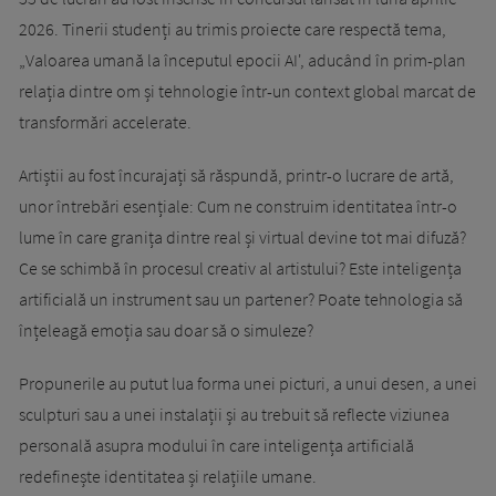
2026. Tinerii studenți au trimis proiecte care respectă tema,
„Valoarea umană la începutul epocii AI', aducând în prim-plan
relația dintre om și tehnologie într-un context global marcat de
transformări accelerate.
Artiștii au fost încurajați să răspundă, printr-o lucrare de artă,
unor întrebări esențiale: Cum ne construim identitatea într-o
lume în care granița dintre real și virtual devine tot mai difuză?
Ce se schimbă în procesul creativ al artistului? Este inteligența
artificială un instrument sau un partener? Poate tehnologia să
înțeleagă emoția sau doar să o simuleze?
Propunerile au putut lua forma unei picturi, a unui desen, a unei
sculpturi sau a unei instalații și au trebuit să reflecte viziunea
personală asupra modului în care inteligența artificială
redefinește identitatea și relațiile umane.