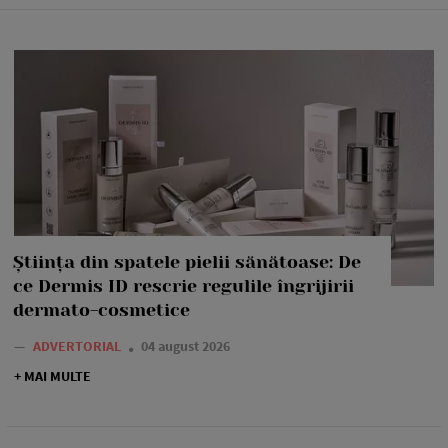
Știința din spatele pielii sănătoase: De
ce Dermis ID rescrie regulile îngrijirii
dermato-cosmetice
—
ADVERTORIAL
04 august 2026
+ MAI MULTE