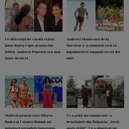
Ce diferență de vârstă există
Andreea Munteanu de la
între Rareș Cojoc și noua lui
Survivor s-a căsătorit civil cu
iubită. Andreea Popescu era mai
logodnicul ei. Imagini cu cei doi
mare decât el
miri
Motivul pentru care Mircea
Ce a pățit un român într-o
Badea și Carmen Brumă nu
benzinărie din Bulgaria: „Aveți
mănâncă niciodată împreună.
mare grijă!”. Ce a observat pe