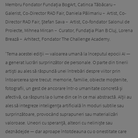
Membru Fondator Fundația BogArt, Catinca Tăbăcaru –
Galerist, Co-Director RAD Fair, Daniela Pălimariu – Artist, Co-
Director RAD Fair, Ștefan Sava – Artist, Co-fondator Salonul de
Proiecte, Mihnea Mircan – Curator, Fundația Plan B Cluj, Lorena
Brează – Arhitect, Fondator The Challenge Academy.
'Tema acestei ediții — valoarea umană la începutul epocii AI —
a generat lucrări surprinzător de personale. O parte din tinerii
artiști au ales să răspundă unei întrebări despre viitor prin
întoarcerea spre trecut: memorie, familie, obiecte moștenite,
fotografii, un gest de ancorare într-o umanitate concretă și
afectivă, ca răspuns la o lume din ce în ce mai abstractă. Alții au
ales să integreze inteligența artificială în moduri subtile sau
surprinzătoare, provocând suprapuneri sau materializări
valoroase. Uneori cu speranță, alteori cu neliniște sau
deznădejde — dar aproape întotdeauna cu o onestitate care