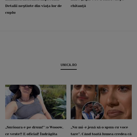
Detalii neștiute din viața lor de
chitanță
cuplu
UNICA.RO
„Surioara e pe drum!” :o Wooow,
„Nu mi-e jenă să o spun cu voce
ce veste!! E oficial! Îndrăgita
tare”. Când toată lumea credea că