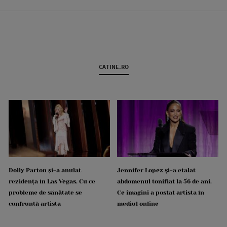
CATINE.RO
Dolly Parton și-a anulat
Jennifer Lopez și-a etalat
rezidența în Las Vegas. Cu ce
abdomenul tonifiat la 56 de ani.
probleme de sănătate se
Ce imagini a postat artista în
confruntă artista
mediul online