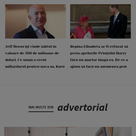
Jeff Bezos își vinde iahtul în
Regina Elisabeta ar fi refuzat să
valoare de 500 de milioane de
preia apelurile Prințului Harry
dolari. Ce sumă a cerut
fără un martor lângă ea. De ce a
miliardarul pentru nava sa, Koru
ajuns să facă un asemenea gest
advertorial
MAI MULTE DIN