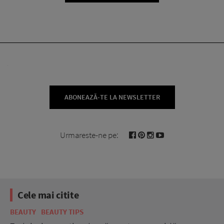
ABONEAZĂ-TE LA NEWSLETTER
Urmareste-ne pe:
Cele mai citite
BEAUTY
BEAUTY TIPS
BE