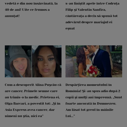
vedetă e din nou însărcinată, la
s-au liniștit apele între Codruța
40 de ani! Uite ce frumos a
Filip și Valentin Sanfira,
anunțat!
cântăreața a decis să spună tot
adevărul despre mariajul ei
eșuat
Cum a descoperit Alina Pușcău că
Despărțirea momentului în
are cancer. Primele semne care
România! Și-au spus adio după 2
au trimis-o la medic. Prietena ei,
copii și mulți ani împreună. „Sunt
Olga Barcari, a povestit tot: „Și în
foarte ancorată în Dumnezeu.
Asia Express avea cancer, dar
Am lăsat tot greul în mâinile
nimeni nu știa, nici ea”
Lui...”