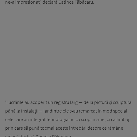
ne-a impresionat', declară Catinca Tăbăcaru.
'Lucrările au acoperit un registru larg — de la pictură și sculptură
până la instalații— iar dintre ele s-au remarcat în mod special
cele care au integrat tehnologia nu ca scop în sine, ci ca limbaj
prin care să pună tocmai aceste întrebări despre ce rămâne
uman', declară Daniela Pălimariu.