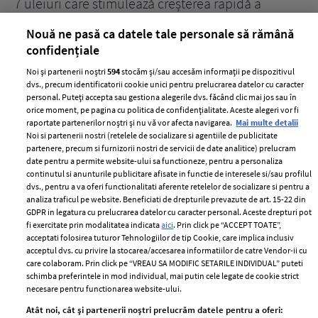
țe
7 uleiuri care stimulează creșterea rapidă a
Ce
părului
de
Nouă ne pasă ca datele tale personale să rămână
confidențiale
Noi și partenerii noștri
594
stocăm și/sau accesăm informații pe dispozitivul
dvs., precum identificatorii cookie unici pentru prelucrarea datelor cu caracter
personal. Puteți accepta sau gestiona alegerile dvs. făcând clic mai jos sau în
orice moment, pe pagina cu politica de confidențialitate. Aceste alegeri vor fi
raportate partenerilor noștri și nu vă vor afecta navigarea.
Mai multe detalii
Noi si partenerii nostri (retelele de socializare si agentiile de publicitate
partenere, precum si furnizorii nostri de servicii de date analitice) prelucram
ELLE Style Awards
Termeni si conditii
date pentru a permite website-ului sa functioneze, pentru a personaliza
2024
continutul si anunturile publicitare afisate in functie de interesele si/sau profilul
Politica de
dvs., pentru a va oferi functionalitati aferente retelelor de socializare si pentru a
Despre ELLE
confidențialitate
analiza traficul pe website. Beneficiati de drepturile prevazute de art. 15-22 din
Romania
GDPR in legatura cu prelucrarea datelor cu caracter personal. Aceste drepturi pot
Politica de cookies
fi exercitate prin modalitatea indicata
aici
. Prin click pe “ACCEPT TOATE”,
Contact
Publicitate
acceptati folosirea tuturor Tehnologiilor de tip Cookie, care implica inclusiv
acceptul dvs. cu privire la stocarea/accesarea informatiilor de catre Vendor-ii cu
Abonamente
care colaboram. Prin click pe “VREAU SA MODIFIC SETARILE INDIVIDUAL” puteti
schimba preferintele in mod individual, mai putin cele legate de cookie strict
necesare pentru functionarea website-ului.
Stiri
Libertatea pentru
Atât noi, cât și partenerii noștri prelucrăm datele pentru a oferi:
femei