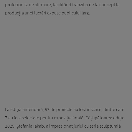
profesionist de afirmare, facilitând tranziția de la concept la
producția unei lucrări expuse publicului larg.
La ediția anterioară, 57 de proiecte au fost înscrise, dintre care
7 au fost selectate pentru expoziția finală. Câștigătoarea ediției
2025, Ștefania Iakab, a impresionat juriul cu seria sculpturală