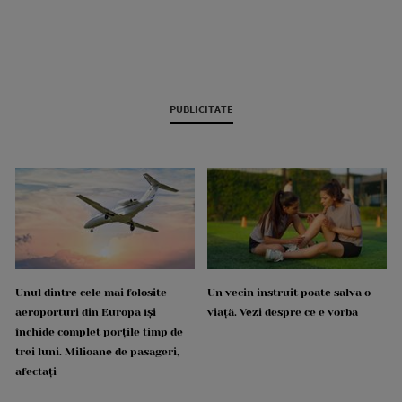
PUBLICITATE
Unul dintre cele mai folosite
Un vecin instruit poate salva o
aeroporturi din Europa își
viață. Vezi despre ce e vorba
închide complet porțile timp de
trei luni. Milioane de pasageri,
afectați