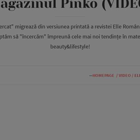
agazinul Pinko (VIDE
ercat" migrează din versiunea printată a revistei Elle Români
eptăm să "încercăm" împreună cele mai noi tendințe în mater
beauty&lifestyle!
—
HOMEPAGE
/
VIDEO
/
EL