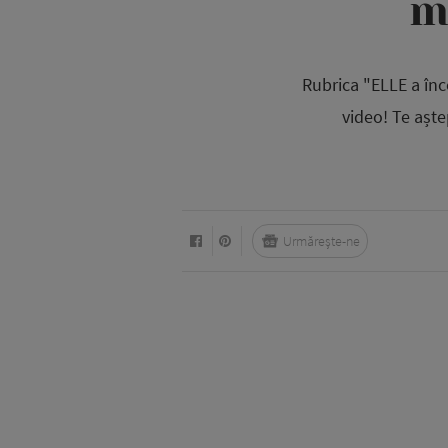
m
Rubrica "ELLE a înc
video! Te așt
Urmărește-ne