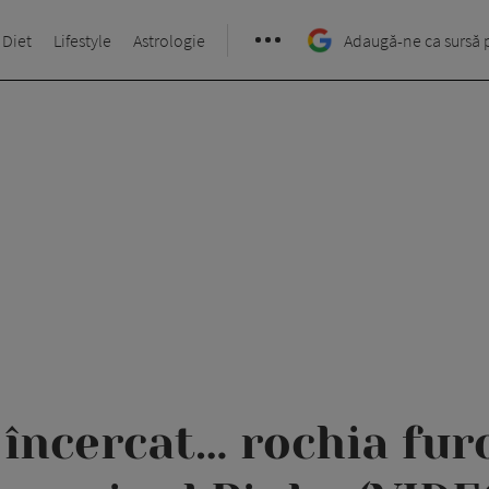
 Diet
Lifestyle
Astrologie
Adaugă-ne ca sursă 
încercat… rochia fur