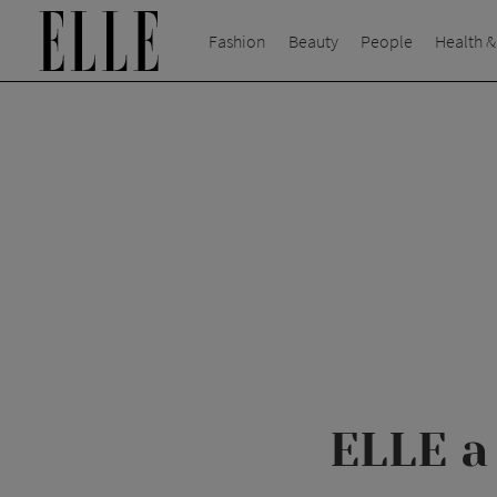
Fashion
Beauty
People
Health &
ELLE a 