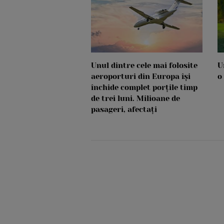
Unul dintre cele mai folosite
U
aeroporturi din Europa își
o
închide complet porțile timp
de trei luni. Milioane de
pasageri, afectați