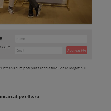
e
a cele
Munteanu cum poți purta rochia furou de la magazinul
ncărcat pe elle.ro