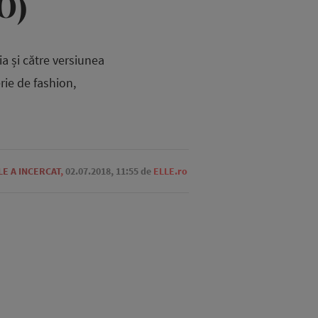
O)
a și către versiunea
ie de fashion,
LE A INCERCAT
,
02.07.2018, 11:55
de
ELLE.ro