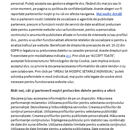
personal. Puteți accepta sau gestiona alegerile dvs. făcând clic mai jos sau în
orice moment, pe pagina cu politica de confidențialitate. Aceste alegeri vor fi
raportate partenerilor noștri și nu vă vor afecta navigarea.
Mai multe detalii
Noi si partenerii nostri (retelele de socializare si agentiile de publicitate
partenere, precum si furnizorii nostri de servicii de date analitice) prelucram
ELLE Style Awards
Termeni si conditii
date pentru a permite website-ului sa functioneze, pentru a personaliza
2024
continutul si anunturile publicitare afisate in functie de interesele si/sau profilul
Politica de
dvs., pentru a va oferi functionalitati aferente retelelor de socializare si pentru a
Despre ELLE
confidențialitate
analiza traficul pe website. Beneficiati de drepturile prevazute de art. 15-22 din
Romania
GDPR in legatura cu prelucrarea datelor cu caracter personal. Aceste drepturi pot
Politica de cookies
fi exercitate prin modalitatea indicata
aici
. Prin click pe “ACCEPT TOATE”,
Contact
Publicitate
acceptati folosirea tuturor Tehnologiilor de tip Cookie, care implica inclusiv
acceptul dvs. cu privire la stocarea/accesarea informatiilor de catre Vendor-ii cu
Abonamente
care colaboram. Prin click pe “VREAU SA MODIFIC SETARILE INDIVIDUAL” puteti
schimba preferintele in mod individual, mai putin cele legate de cookie strict
necesare pentru functionarea website-ului.
Stiri
Libertatea pentru
Atât noi, cât și partenerii noștri prelucrăm datele pentru a oferi:
femei
GSP
Stocarea și/sau accesarea informațiilor de pe un dispozitiv. Măsurarea
Viva
performanței reclamelor. Utilizarea profilurilor pentru selectarea conținutului
Unica
personalizat. Dezvoltarea și îmbunătățirea serviciilor. Crearea profilurilor de
Avantaje
conținut personalizat. Utilizarea profilurilor pentru selectarea publicității
Baby
personalizate. Crearea profilurilor pentru publicitate personalizată. Măsurarea
Retete practice
performanței conținutului. Înțelegerea publicului prin statistici sau combinații
Retete
de date din surse diferite. Utilizarea datelor limitate pentru a selecta conținutul.
Utilizarea de date limitate pentru a selecta publicitatea. Date precise de