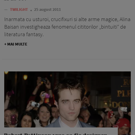
—
TWILIGHT
25 august 2011
Inarmata cu ustu­roi, crucifixuri si alte arme magice, Alina
Baisan investi­gheaza fe­no­menul citi­torilor „bintuiti“ de
literatura fantasy.
+ MAI MULTE