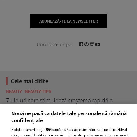
ABONEAZĂ-TE LA NEWSLETTER
Urmareste-ne pe:
Cele mai citite
BEAUTY
BEAUTY TIPS
BE
țe
7 uleiuri care stimulează creșterea rapidă a
Ce
părului
de
Nouă ne pasă ca datele tale personale să rămână
confidențiale
Noi și partenerii noștri
594
stocăm și/sau accesăm informații pe dispozitivul
dvs., precum identificatorii cookie unici pentru prelucrarea datelor cu caracter