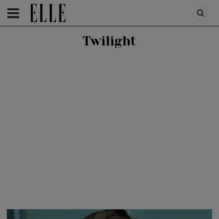
HOMEPAGE
/
PEOPLE
/
STIRI VEDETE
Twilight