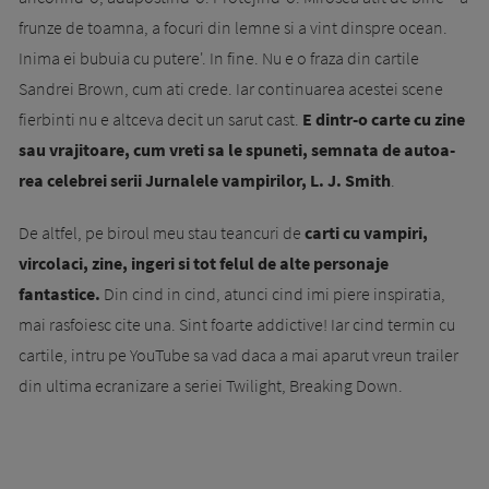
frunze de toamna, a focuri din lemne si a vint dinspre ocean.
Inima ei bubuia cu putere'. In fine. Nu e o fraza din cartile
Sandrei Brown, cum ati crede. Iar continuarea acestei scene
fierbinti nu e altceva decit un sarut cast.
E dintr-o carte cu zine
sau vrajitoare, cum vreti sa le spuneti, semnata de au­toa­
rea celebrei serii Jurnalele vampirilor, L. J. Smith
.
De altfel, pe biroul meu stau teancuri de
carti cu vampiri,
vircolaci, zine, ingeri si tot felul de alte personaje
fantastice.
Din cind in cind, atunci cind imi piere inspiratia,
mai rasfoiesc cite una. Sint foarte addicti­ve! Iar cind termin cu
cartile, intru pe You­Tu­be sa vad daca a mai aparut vreun trailer
din ultima ecra­nizare a seriei Twilight, Brea­king Down.