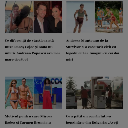
Ce diferență de vârstă există
Andreea Munteanu de la
între Rareș Cojoc și noua lui
Survivor s-a căsătorit civil cu
iubită. Andreea Popescu era mai
logodnicul ei. Imagini cu cei doi
mare decât el
miri
Motivul pentru care Mircea
Ce a pățit un român într-o
Badea și Carmen Brumă nu
benzinărie din Bulgaria: „Aveți