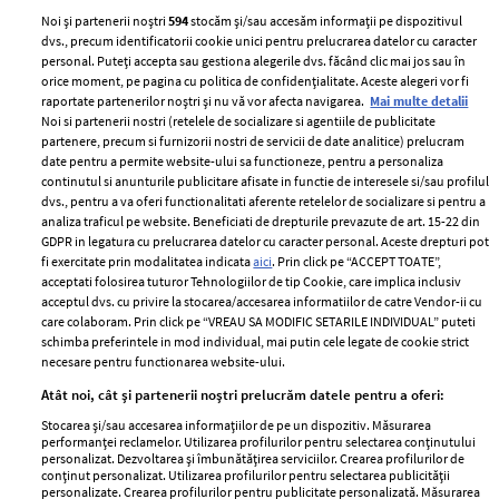
Noi și partenerii noștri
594
stocăm și/sau accesăm informații pe dispozitivul
dvs., precum identificatorii cookie unici pentru prelucrarea datelor cu caracter
personal. Puteți accepta sau gestiona alegerile dvs. făcând clic mai jos sau în
orice moment, pe pagina cu politica de confidențialitate. Aceste alegeri vor fi
raportate partenerilor noștri și nu vă vor afecta navigarea.
Mai multe detalii
Noi si partenerii nostri (retelele de socializare si agentiile de publicitate
partenere, precum si furnizorii nostri de servicii de date analitice) prelucram
ELLE Style Awards
Termeni si conditii
date pentru a permite website-ului sa functioneze, pentru a personaliza
2024
continutul si anunturile publicitare afisate in functie de interesele si/sau profilul
Politica de
dvs., pentru a va oferi functionalitati aferente retelelor de socializare si pentru a
Despre ELLE
confidențialitate
analiza traficul pe website. Beneficiati de drepturile prevazute de art. 15-22 din
Romania
GDPR in legatura cu prelucrarea datelor cu caracter personal. Aceste drepturi pot
Politica de cookies
fi exercitate prin modalitatea indicata
aici
. Prin click pe “ACCEPT TOATE”,
Contact
Publicitate
acceptati folosirea tuturor Tehnologiilor de tip Cookie, care implica inclusiv
acceptul dvs. cu privire la stocarea/accesarea informatiilor de catre Vendor-ii cu
Abonamente
care colaboram. Prin click pe “VREAU SA MODIFIC SETARILE INDIVIDUAL” puteti
schimba preferintele in mod individual, mai putin cele legate de cookie strict
necesare pentru functionarea website-ului.
Stiri
Libertatea pentru
Atât noi, cât și partenerii noștri prelucrăm datele pentru a oferi:
femei
GSP
Stocarea și/sau accesarea informațiilor de pe un dispozitiv. Măsurarea
Viva
performanței reclamelor. Utilizarea profilurilor pentru selectarea conținutului
Unica
personalizat. Dezvoltarea și îmbunătățirea serviciilor. Crearea profilurilor de
Avantaje
conținut personalizat. Utilizarea profilurilor pentru selectarea publicității
Baby
personalizate. Crearea profilurilor pentru publicitate personalizată. Măsurarea