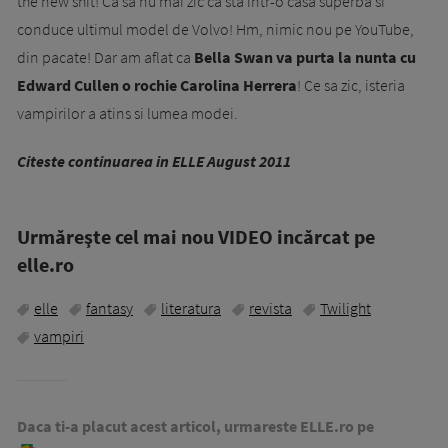
the new shit! Ca sa nu mai zic ca sta intr-o casa superba si
conduce ultimul model de Volvo! Hm, nimic nou pe YouTube,
din pacate! Dar am aflat ca
Bella Swan va purta la nunta cu
Edward Cullen o rochie Carolina Her­rera
! Ce sa zic, isteria
vampirilor a a­tins si lumea modei.
Citeste continuarea in ELLE August 2011
Urmăreşte cel mai nou VIDEO incărcat pe
elle.ro
elle
fantasy
literatura
revista
Twilight
vampiri
Daca ti-a placut acest articol, urmareste ELLE.ro pe