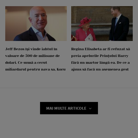
Jeff Bezos își vinde iahtul în
Regina Elisabeta ar fi refuzat să
valoare de 500 de milioane de
preia apelurile Prințului Harry
dolari. Ce sumă a cerut
fără un martor lângă ea. De ce a
miliardarul pentru nava sa, Koru
ajuns să facă un asemenea gest
MAI MULTE ARTICOLE