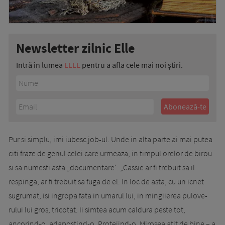
Newsletter zilnic Elle
Intră în lumea
ELLE
pentru a afla cele mai noi știri.
Pur si simplu, imi iubesc job-ul. Unde in alta parte ai mai putea
citi fraze de genul celei care urmeaza, in timpul orelor de birou
si sa numesti asta „documentare': „Cassie ar fi trebuit sa il
respinga, ar fi trebuit sa fuga de el. In loc de asta, cu un icnet
sugrumat, isi in­gro­­pa fata in umarul lui, in mingiierea pu­lov­e­­
rului lui gros, tricotat. Ii simtea acum cal­dura peste tot,
ancorind-o, adapostind-o. Pro­tejind-o. Mirosea atit de bine – a