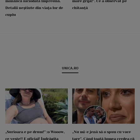
mănâncă niciodată împreună.
mare grijă!”. Ce a observat pe
Detalii neștiute din viața lor de
chitanță
cuplu
UNICA.RO
„Surioara e pe drum!” :o Wooow,
„Nu mi-e jenă să o spun cu voce
ce veste!! E oficial! Îndrăgita
tare”. Când toată lumea credea că