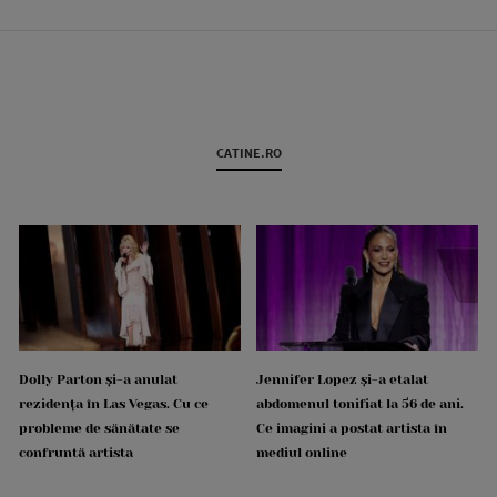
CATINE.RO
Dolly Parton și-a anulat
Jennifer Lopez și-a etalat
rezidența în Las Vegas. Cu ce
abdomenul tonifiat la 56 de ani.
probleme de sănătate se
Ce imagini a postat artista în
confruntă artista
mediul online