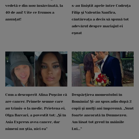
vedetă e din nou însărcinată, la
s-au liniștit apele între Codruța
40 de ani! Uite ce frumos a
Filip și Valentin Sanfira,
anunțat!
cântăreața a decis să spună tot
adevărul despre mariajul ei
eșuat
Cum a descoperit Alina Pușcău că
Despărțirea momentului în
are cancer. Primele semne care
România! Și-au spus adio după 2
au trimis-o la medic. Prietena ei,
copii și mulți ani împreună. „Sunt
Olga Barcari, a povestit tot: „Și în
foarte ancorată în Dumnezeu.
Asia Express avea cancer, dar
Am lăsat tot greul în mâinile
nimeni nu știa, nici ea”
Lui...”