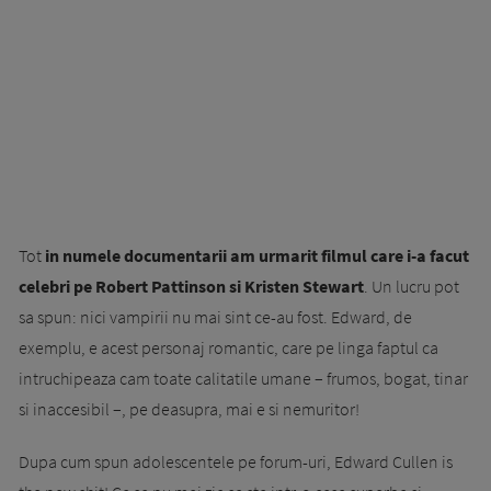
Tot
in numele do­cu­men­tarii am urmarit filmul care i-a facut
celebri pe Robert Pattinson si Kristen Stewart
. Un lucru pot
sa spun: nici vampirii nu mai sint ce-au fost. Edward, de
exemplu, e acest personaj romantic, care pe linga faptul ca
intru­chi­pea­za cam toate ca­litatile uma­ne – frumos, bogat, tinar
si inaccesibil –, pe deasup­ra, mai e si nemuritor!
Du­pa cum spun adolescentele pe forum-uri, Ed­ward Cullen is