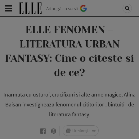
Adaugă ca sursă
ELLE FENOMEN –
LITERATURA URBAN
FANTASY: Cine o citeste si
de ce?
Inarmata cu ustu­roi, crucifixuri si alte arme magice, Alina
Baisan investi­gheaza fe­no­menul citi­torilor „bintuiti“ de
literatura fantasy.
Urmărește-ne