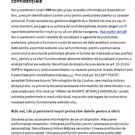
confidențiale
Noi și partenerii noștri
594
stocăm și/sau accesăm informații pe dispozitivul
dvs., precum identificatorii cookie unici pentru prelucrarea datelor cu caracter
personal. Puteți accepta sau gestiona alegerile dvs. făcând clic mai jos sau în
orice moment, pe pagina cu politica de confidențialitate. Aceste alegeri vor fi
raportate partenerilor noștri și nu vă vor afecta navigarea.
Mai multe detalii
Noi si partenerii nostri (retelele de socializare si agentiile de publicitate
partenere, precum si furnizorii nostri de servicii de date analitice) prelucram
date pentru a permite website-ului sa functioneze, pentru a personaliza
ELLE Style Awards
Termeni si conditii
continutul si anunturile publicitare afisate in functie de interesele si/sau profilul
2024
Politica de
dvs., pentru a va oferi functionalitati aferente retelelor de socializare si pentru a
Despre ELLE
confidențialitate
analiza traficul pe website. Beneficiati de drepturile prevazute de art. 15-22 din
GDPR in legatura cu prelucrarea datelor cu caracter personal. Aceste drepturi pot
Romania
Politica de cookies
fi exercitate prin modalitatea indicata
aici
. Prin click pe “ACCEPT TOATE”,
Contact
acceptati folosirea tuturor Tehnologiilor de tip Cookie, care implica inclusiv
Publicitate
acceptul dvs. cu privire la stocarea/accesarea informatiilor de catre Vendor-ii cu
Abonamente
care colaboram. Prin click pe “VREAU SA MODIFIC SETARILE INDIVIDUAL” puteti
schimba preferintele in mod individual, mai putin cele legate de cookie strict
necesare pentru functionarea website-ului.
Stiri
Libertatea pentru
Atât noi, cât și partenerii noștri prelucrăm datele pentru a oferi:
femei
GSP
Stocarea și/sau accesarea informațiilor de pe un dispozitiv. Măsurarea
performanței reclamelor. Utilizarea profilurilor pentru selectarea conținutului
Viva
Unica
personalizat. Dezvoltarea și îmbunătățirea serviciilor. Crearea profilurilor de
conținut personalizat. Utilizarea profilurilor pentru selectarea publicității
Avantaje