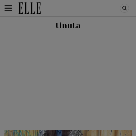
HOMEPAGE
/
FASHION
/
STREET STYLE
tinuta