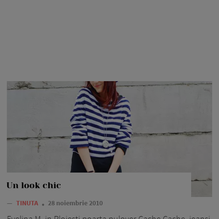
Un look chic
—
TINUTA
28 noiembrie 2010
Evelina M. in Ploiesti poarta pulover Cache Cache, jeansi