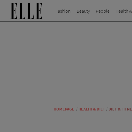
Fashion
Beauty
People
Health &
HOMEPAGE
/
HEALTH & DIET
/
DIET & FITN