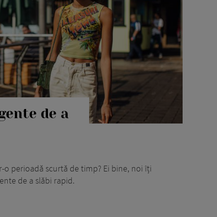
igente de a
tr-o perioadă scurtă de timp? Ei bine, noi îți
nte de a slăbi rapid.