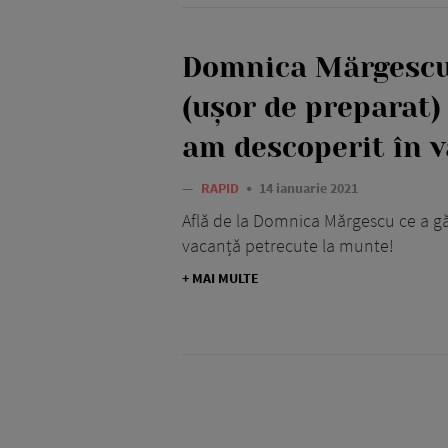
Domnica Mărgescu:
(ușor de preparat) 
am descoperit în 
—
RAPID
14 ianuarie 2021
Află de la Domnica Mărgescu ce a găt
vacanță petrecute la munte!
+ MAI MULTE