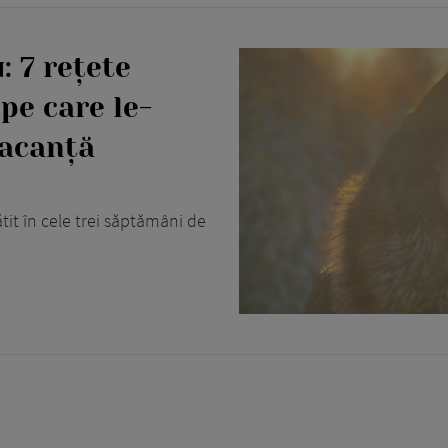
 7 rețete
pe care le-
vacanță
it în cele trei săptămâni de