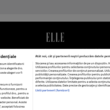
LE Romania
Contact
Abonamente
Termeni si conditii
Po
cookies
Publicitate
idențiale
Atât noi, cât și partenerii noștri prelucrăm datele pent
Stocarea și/sau accesarea informațiilor de pe un dispozitiv.
ecum identificatorii
Utilizarea profilurilor pentru selectarea conținutului person
iona alegerile dvs.
ca
Baby
Retete
Libertatea pentru femei
Viva
Avantaj
serviciilor. Crearea profilurilor de conținut personalizat. Util
este alegeri vor fi
publicității personalizate. Crearea profilurilor pentru public
performanței conținutului. Înțelegerea publicului prin statis
Pariază responsabil! Decizia ONJN nr. 821/25.09.2025.
diferite. Utilizarea datelor limitate pentru a selecta conținutu
Jocurile de noroc sunt interzise minorilor.
precum si furnizorii
a selecta publicitatea. Date precise de geolocație și identific
a functioneze, pentru a
Listă parteneri (furnizori)
u profilul dvs., pentru a
e website. Beneficiati de
racter personal. Aceste
Copyright © 2026 Ringier Romania SRL
, acceptati folosirea