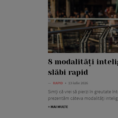
8 modalități intel
slăbi rapid
—
RAPID
13 iulie 2026
Simți că vrei să pierzi în greutate în
prezentăm câteva modalități intelige
+ MAI MULTE