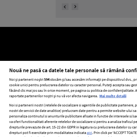
ELLE Style Awards 2024
Despre EL
Nouă ne pasă ca datele tale personale să rămână conf
Noi și partenerii noștri
594
stocăm și/sau accesăm informații pe dispozitivul dvs., pr
cookie unici pentru prelucrarea datelor cu caracter personal. Puteți accepta sau gest
Stiri
GSP
Uni
făcând clic mai jos sau în orice moment, pe pagina cu politica de confidențialitate. Ac
raportate partenerilor noștri și nu vă vor afecta navigarea.
Mai multe detalii
Noi si partenerii nostri (retelele de socializare si agentiile de publicitate partenere, 
nostri de servicii de date analitice) prelucram date pentru a permite website-ului s
personaliza continutul si anunturile publicitare afisate in functie de interesele si/sa
va oferi functionalitati aferente retelelor de socializare si pentru a analiza traficul p
drepturile prevazute de art. 15-22 din GDPR in legatura cu prelucrarea datelor cu ca
drepturi pot fi exercitate prin modalitatea indicata
aici
. Prin click pe “ACCEPT TOATE”