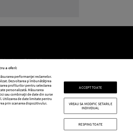
litica de confidențialitate
Politica de
ru a oferi:
 Măsurarea performanței reclamelor.
alizat. Dezvoltarea și îmbunătățirea
e
Retete practice
izarea profilurilor pentru selectarea
ACCEPT TOATE
itate personalizată. Măsurarea
tici sau combinații de date din surse
l. Utilizarea de date limitate pentru
area prin scanarea dispozitivului.
VREAU SA MODIFIC SETARILE
INDIVIDUAL
RESPING TOATE