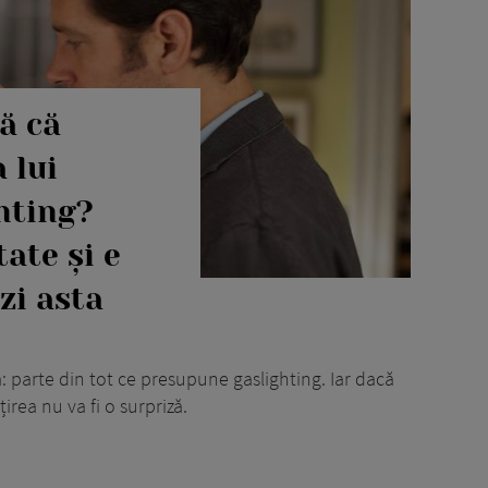
ă că
 lui
ghting?
ate și e
zi asta
a: parte din tot ce presupune gaslighting. Iar dacă
irea nu va fi o surpriză.