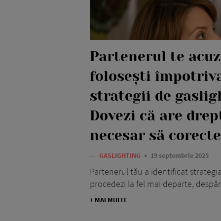
Partenerul te acuz
folosești împotriva
strategii de gasli
Dovezi că are drept
necesar să corecte
—
GASLIGHTING
19 septembrie 2025
Partenerul tău a identificat strategi
procedezi la fel mai departe, despărț
+ MAI MULTE