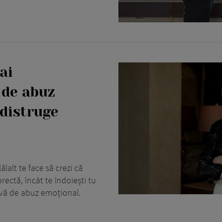
ai
 de abuz
 distruge
lalt te face să crezi că
rectă, încât te îndoiești tu
sivă de abuz emoțional.