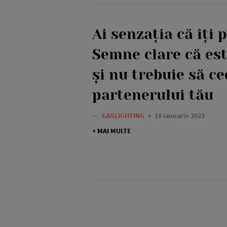
Ai senzația că îți 
Semne clare că est
și nu trebuie să ce
partenerului tău
—
GASLIGHTING
18 ianuarie 2023
+ MAI MULTE