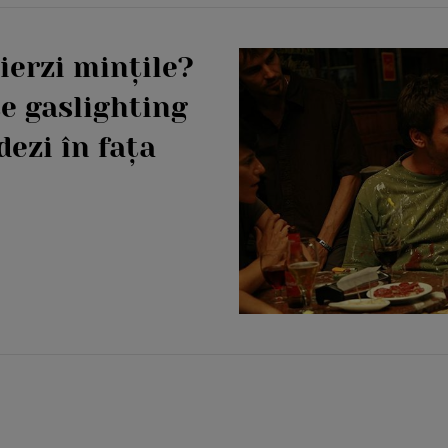
pierzi mințile?
e gaslighting
dezi în fața