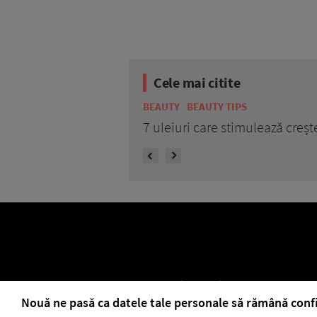
Cele mai citite
BEAUTY
BEAUTY TIPS
7 uleiuri care stimulează creșt
ELLE Style Awards 2024
Despre EL
Nouă ne pasă ca datele tale personale să rămână conf