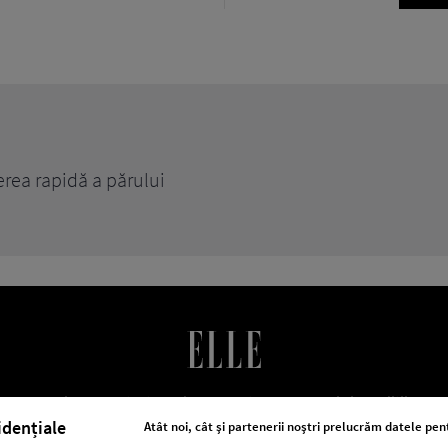
erea rapidă a părului
LE Romania
Contact
Abonamente
Termeni si conditii
Po
cookies
Publicitate
idențiale
Atât noi, cât și partenerii noștri prelucrăm datele pent