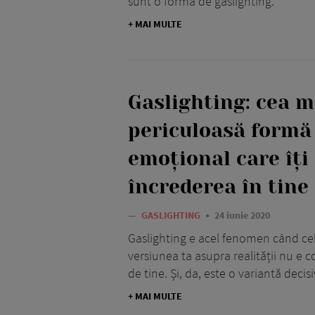
sunt o formă de gaslighting.
+ MAI MULTE
Gaslighting: cea m
periculoasă formă
emoțional care îți
încrederea în tine
—
GASLIGHTING
24 iunie 2020
Gaslighting e acel fenomen când celă
versiunea ta asupra realității nu e co
de tine. Și, da, este o variantă deci
+ MAI MULTE