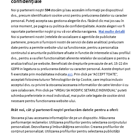
confidențiale
Noi și partenerii noștri
594
stocăm și/sau accesăm informații pe dispozitivul
dvs., precum identificatorii cookie unici pentru prelucrarea datelor cu caracter
personal. Puteți accepta sau gestiona alegerile dvs. făcând clic mai jos sau în
orice moment, pe pagina cu politica de confidențialitate. Aceste alegeri vor fi
raportate partenerilor noștri și nu vă vor afecta navigarea.
Mai multe detalii
Noi si partenerii nostri (retelele de socializare si agentiile de publicitate
partenere, precum si furnizorii nostri de servicii de date analitice) prelucram
ELLE Style Awards
Termeni si conditii
date pentru a permite website-ului sa functioneze, pentru a personaliza
2024
continutul si anunturile publicitare afisate in functie de interesele si/sau profilul
Politica de
dvs., pentru a va oferi functionalitati aferente retelelor de socializare si pentru a
Despre ELLE
confidențialitate
analiza traficul pe website. Beneficiati de drepturile prevazute de art. 15-22 din
Romania
GDPR in legatura cu prelucrarea datelor cu caracter personal. Aceste drepturi pot
Politica de cookies
fi exercitate prin modalitatea indicata
aici
. Prin click pe “ACCEPT TOATE”,
Contact
Publicitate
acceptati folosirea tuturor Tehnologiilor de tip Cookie, care implica inclusiv
acceptul dvs. cu privire la stocarea/accesarea informatiilor de catre Vendor-ii cu
Abonamente
care colaboram. Prin click pe “VREAU SA MODIFIC SETARILE INDIVIDUAL” puteti
schimba preferintele in mod individual, mai putin cele legate de cookie strict
necesare pentru functionarea website-ului.
Stiri
Libertatea pentru
Atât noi, cât și partenerii noștri prelucrăm datele pentru a oferi:
femei
GSP
Stocarea și/sau accesarea informațiilor de pe un dispozitiv. Măsurarea
Viva
performanței reclamelor. Utilizarea profilurilor pentru selectarea conținutului
Unica
personalizat. Dezvoltarea și îmbunătățirea serviciilor. Crearea profilurilor de
Avantaje
conținut personalizat. Utilizarea profilurilor pentru selectarea publicității
Baby