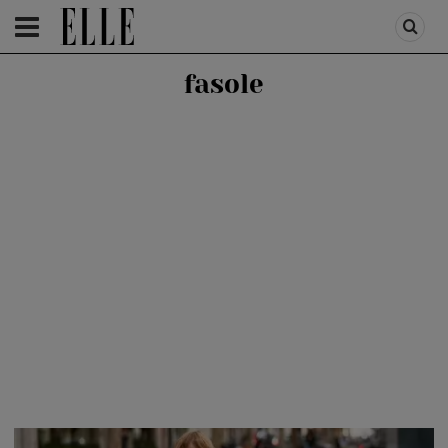
HOMEPAGE
/
HEALTH & DIET
/
DIET & FITNESS
fasole