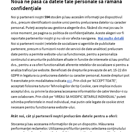
Nouă ne pasă ca datele tale personale să rămână
confidențiale
Noi și partenerii noștri
594
stocăm și/sau accesăm informații pe dispozitivul
dvs., precum identificatorii cookie unici pentru prelucrarea datelor cu caracter
personal. Puteți accepta sau gestiona alegerile dvs. făcând clic mai jos sau în
orice moment, pe pagina cu politica de confidențialitate. Aceste alegeri vor fi
raportate partenerilor noștri și nu vă vor afecta navigarea.
Mai multe detalii
Noi si partenerii nostri (retelele de socializare si agentiile de publicitate
partenere, precum si furnizorii nostri de servicii de date analitice) prelucram
ELLE Style Awards
Termeni si conditii
date pentru a permite website-ului sa functioneze, pentru a personaliza
2024
continutul si anunturile publicitare afisate in functie de interesele si/sau profilul
Politica de
dvs., pentru a va oferi functionalitati aferente retelelor de socializare si pentru a
Despre ELLE
confidențialitate
analiza traficul pe website. Beneficiati de drepturile prevazute de art. 15-22 din
Romania
GDPR in legatura cu prelucrarea datelor cu caracter personal. Aceste drepturi pot
Politica de cookies
fi exercitate prin modalitatea indicata
aici
. Prin click pe “ACCEPT TOATE”,
Contact
Publicitate
acceptati folosirea tuturor Tehnologiilor de tip Cookie, care implica inclusiv
acceptul dvs. cu privire la stocarea/accesarea informatiilor de catre Vendor-ii cu
Abonamente
care colaboram. Prin click pe “VREAU SA MODIFIC SETARILE INDIVIDUAL” puteti
schimba preferintele in mod individual, mai putin cele legate de cookie strict
necesare pentru functionarea website-ului.
Stiri
Libertatea pentru
Atât noi, cât și partenerii noștri prelucrăm datele pentru a oferi:
femei
GSP
Stocarea și/sau accesarea informațiilor de pe un dispozitiv. Măsurarea
Viva
performanței reclamelor. Utilizarea profilurilor pentru selectarea conținutului
Unica