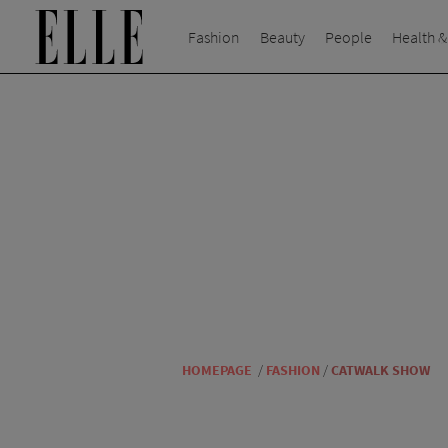
Fashion
Beauty
People
Health &
HOMEPAGE
/
FASHION
/
CATWALK SHOW