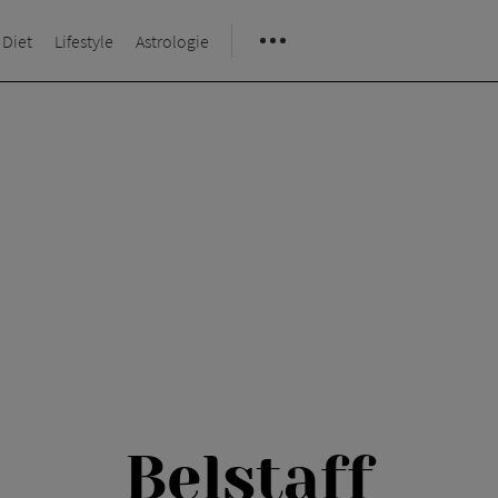
 Diet
Lifestyle
Astrologie
Belstaff