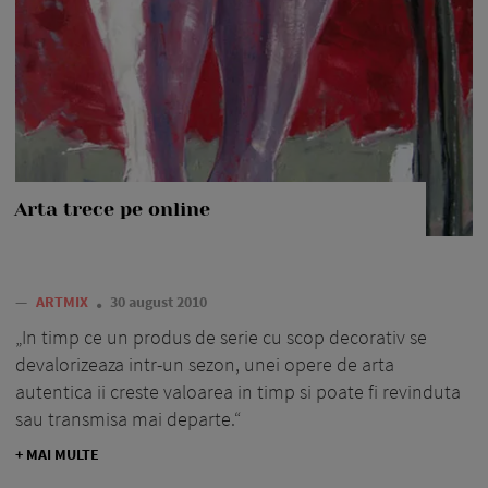
Arta trece pe online
—
ARTMIX
30 august 2010
„In timp ce un produs de serie cu scop decorativ se
deva­lo­rizea­za intr-un sezon, unei opere de arta
autentica ii creste valoarea in timp si poate fi revin­duta
sau transmisa mai de­parte.“
+ MAI MULTE