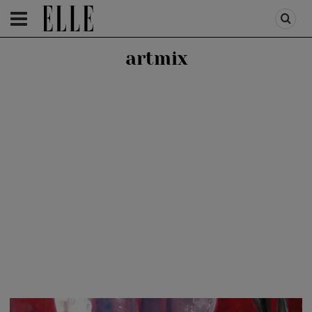
HOMEPAGE
/
LIFESTYLE
/
EVENIMENTE ARTA-TEATRU
artmix