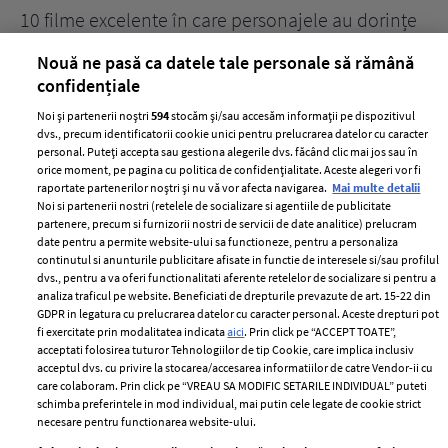
10 filme excelente în care personajele au dorințe
7 
acerbe de răzbunare
pă
Nouă ne pasă ca datele tale personale să rămână
confidențiale
Noi și partenerii noștri
594
stocăm și/sau accesăm informații pe dispozitivul
dvs., precum identificatorii cookie unici pentru prelucrarea datelor cu caracter
personal. Puteți accepta sau gestiona alegerile dvs. făcând clic mai jos sau în
orice moment, pe pagina cu politica de confidențialitate. Aceste alegeri vor fi
raportate partenerilor noștri și nu vă vor afecta navigarea.
Mai multe detalii
Noi si partenerii nostri (retelele de socializare si agentiile de publicitate
partenere, precum si furnizorii nostri de servicii de date analitice) prelucram
ELLE Style Awards
Termeni si conditii
date pentru a permite website-ului sa functioneze, pentru a personaliza
2024
continutul si anunturile publicitare afisate in functie de interesele si/sau profilul
Politica de
dvs., pentru a va oferi functionalitati aferente retelelor de socializare si pentru a
Despre ELLE
confidențialitate
analiza traficul pe website. Beneficiati de drepturile prevazute de art. 15-22 din
Romania
GDPR in legatura cu prelucrarea datelor cu caracter personal. Aceste drepturi pot
Politica de cookies
fi exercitate prin modalitatea indicata
aici
. Prin click pe “ACCEPT TOATE”,
Contact
Publicitate
acceptati folosirea tuturor Tehnologiilor de tip Cookie, care implica inclusiv
acceptul dvs. cu privire la stocarea/accesarea informatiilor de catre Vendor-ii cu
Abonamente
care colaboram. Prin click pe “VREAU SA MODIFIC SETARILE INDIVIDUAL” puteti
schimba preferintele in mod individual, mai putin cele legate de cookie strict
necesare pentru functionarea website-ului.
Stiri
Libertatea pentru