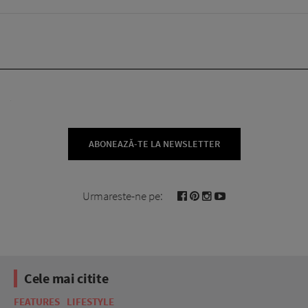
ABONEAZĂ-TE LA NEWSLETTER
Urmareste-ne pe:
Cele mai citite
FEATURES
LIFESTYLE
BE