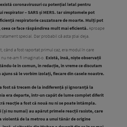
ă există coronavirusuri cu potențial letal pentru
ui respirator – SARS și MERS. Iar simptomele pot
uficiență respiratorie cauzatoare de moarte. Mulți pot
, ceea ce face răspândirea mult mai eficientă.
Aproape
tratament special. Dar probabil că asta știai deja.
cut, când a fost raportat primul caz, era modul în care
e nu ne-am fi imaginat-o.
Există, însă, niște observații
tându-le în comun, în redacție, în vreme ce discutam
ajuns să le vorbim izolați, fiecare din casele noastre.
a fost să trecem de la indiferență și ignoranță la
mia era departe, într-un capăt de lume complet diferit
ră reacție a fost că nouă nu ni se poate întâmpla.
ni (și nu numai) au apărut primele reacții rasiste, care
 violentă de la metrou a unui tânăr de origine
, însă, și situația din Wuhan a devenit din ce în ce mai