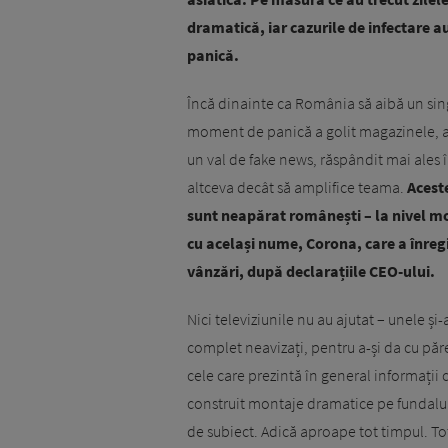
dramatică, iar cazurile de infectare a
panică.
Încă dinainte ca România să aibă un sing
moment de panică a golit magazinele, a s
un val de fake news, răspândit mai ales 
altceva decât să amplifice teama.
Acest
sunt neapărat românești – la nivel mo
cu același nume, Corona, care a înregis
vânzări, după declarațiile CEO-ului.
Nici televiziunile nu au ajutat – unele și
complet neavizați, pentru a-și da cu păre
cele care prezintă în general informații 
construit montaje dramatice pe fundalu
de subiect. Adică aproape tot timpul. Tot