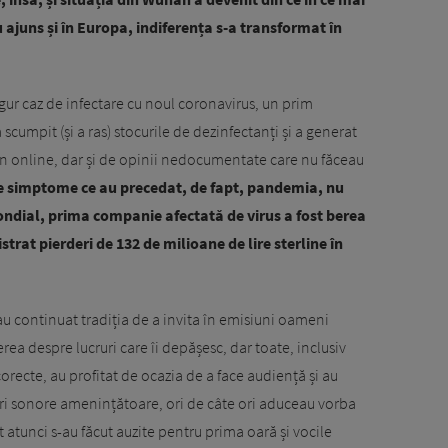
u ajuns și în Europa, indiferența s-a transformat în
ur caz de infectare cu noul coronavirus, un prim
cumpit (și a ras) stocurile de dezinfectanți și a generat
în online, dar și de opinii nedocumentate care nu făceau
e simptome ce au precedat, de fapt, pandemia, nu
ndial, prima companie afectată de virus a fost berea
trat pierderi de 132 de milioane de lire sterline în
-au continuat tradiția de a invita în emisiuni oameni
rea despre lucruri care îi depășesc, dar toate, inclusiv
corecte, au profitat de ocazia de a face audiență și au
ri sonore amenințătoare, ori de câte ori aduceau vorba
 atunci s-au făcut auzite pentru prima oară și vocile