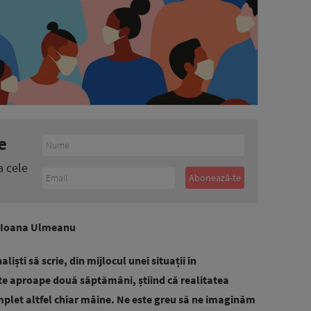
e
a cele
și Ioana Ulmeanu
liști să scrie, din mijlocul unei situații în
te aproape două săptămâni, știind că realitatea
mplet altfel chiar mâine. Ne este greu să ne imaginăm