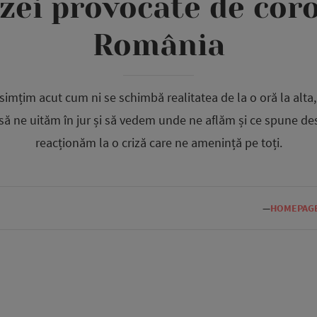
rizei provocate de cor
România
e simțim acut cum ni se schimbă realitatea de la o oră la alt
 ne uităm în jur și să vedem unde ne aflăm și ce spune desp
reacționăm la o criză care ne amenință pe toți.
—
HOMEPAG