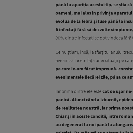
până la apariția acestui tip, se știa c
oameni, mai ales în privința aparatul
evolua de la febră și tuse până la ins
fi infectați fără să dezvolte simptome
80% dintre infectați se pot vindeca fără 
Ce nu știam, însă, la sfârșitul anului tre
aveam să facem față unei situații pe car
pe care le-am făcut împreună, consta
evenimentele fiecărei zile, până ce am 
Iar prima dintre ele este
cât de ușor ne-
panică. Atunci când a izbucnit, epide
de realitatea noastră, iar prima noast
Chiar și în aceste condiții, între româ
au degenerat la noi până la alungarea
asiatică. Pe măsură ce au trecut zilele