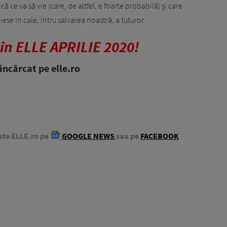
 ce va să vie (care, de altfel, e foarte probabilă) și care
se în cale, întru salvarea noastră, a tuturor.
 în ELLE APRILIE 2020!
ncărcat pe elle.ro
ste ELLE.ro pe
GOOGLE NEWS
sau pe
FACEBOOK