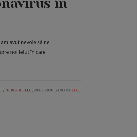
onavirus în
a, am avut nevoie să ne
re noi felul în care
E
/
REVISTA ELLE
,
24.03.2020, 21:01
de
ELLE