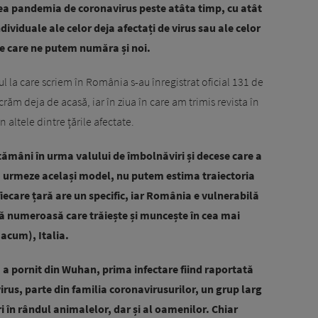
vea pandemia de coronavirus peste atâta timp, cu atât
viduale ale celor deja afectați de virus sau ale celor
tre care ne putem număra și noi.
 la care scriem în România s-au înregistrat oficial 131 de
lucrăm deja de acasă, iar în ziua în care am trimis revista în
n altele dintre țările afectate.
tămâni în urma valului de îmbolnăviri și decese care a
 să urmeze același model, nu putem estima traiectoria
fiecare țară are un specific, iar România e vulnerabilă
ă numeroasă care trăiește și muncește în cea mai
 acum), Italia.
a pornit din Wuhan, prima infectare fiind raportată
irus, parte din familia coronavirusurilor, un grup larg
 în rândul animalelor, dar și al oamenilor. Chiar