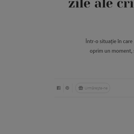
zile ale c
Într-o situație în car
oprim un moment, să
Urmărește-ne