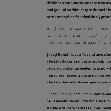
cifrele sau amploarea pe care o va a
mai greu să vorbim despre dramele indi
care urmează să fie atinși de el, prin
Totuși, trebuie să spunem că la momentul
cazuri, că școlile s-au închis și că mulți 
tipar s-a declarat stare de urgență, ca și î
Și deși România se află cu câteva săp
afectat alte țări și e foarte probabil
pe care o poate lua epidemia la noi – 
mai cu seamă pentru că are o diaspor
afectată dintre țările europene (până
Sunt și lucruri pe care le știm.
Pandemia 
pe 31 decembrie anul trecut. Este un v
și cunoscut, care cauzează îmbolnăviri