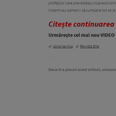
profeților care prevesteau criza economică
îndemnau oamenii să cumpere tot ce le ie
Citește continuarea
Urmăreşte cel mai nou VIDEO i
coronavirus
Revista Elle
Daca ti-a placut acest articol, urmare