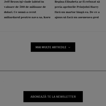
Jeff Bezos își vinde iahtul în
Regina Elisabeta ar fi refuzat să
valoare de 500 de milioane de
preia apelurile Prințului Harry
dolari. Ce sumă a cerut
fără un martor lângă ea. De ce a
miliardarul pentru nava sa, Koru
ajuns să facă un asemenea gest
MAI MULTE ARTICOLE
ABONEAZĂ-TE LA NEWSLETTER