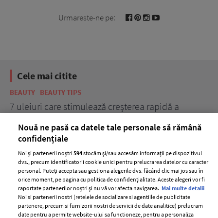
Urmareste-ne pe:
Cele mai citite
BEAUTY
BEAUTY TIPS
BE
țe
7 uleiuri care stimulează creșterea rapidă a
Ce
părului
de
Nouă ne pasă ca datele tale personale să rămână
confidențiale
Noi și partenerii noștri
594
stocăm și/sau accesăm informații pe dispozitivul
dvs., precum identificatorii cookie unici pentru prelucrarea datelor cu caracter
personal. Puteți accepta sau gestiona alegerile dvs. făcând clic mai jos sau în
orice moment, pe pagina cu politica de confidențialitate. Aceste alegeri vor fi
raportate partenerilor noștri și nu vă vor afecta navigarea.
Mai multe detalii
Noi si partenerii nostri (retelele de socializare si agentiile de publicitate
partenere, precum si furnizorii nostri de servicii de date analitice) prelucram
ELLE Style Awards
Termeni si conditii
date pentru a permite website-ului sa functioneze, pentru a personaliza