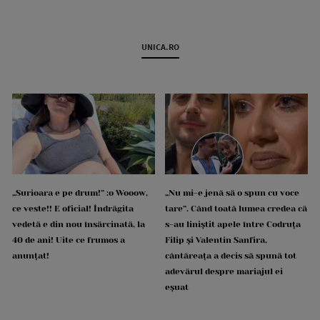
UNICA.RO
„Surioara e pe drum!” :o Wooow,
„Nu mi-e jenă să o spun cu voce
ce veste!! E oficial! Îndrăgita
tare”. Când toată lumea credea că
vedetă e din nou însărcinată, la
s-au liniștit apele între Codruța
40 de ani! Uite ce frumos a
Filip și Valentin Sanfira,
anunțat!
cântăreața a decis să spună tot
adevărul despre mariajul ei
eșuat