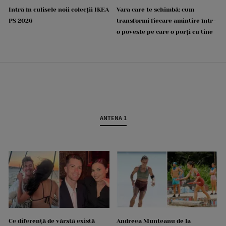
Intră în culisele noii colecții IKEA
Vara care te schimbă: cum
PS 2026
transformi fiecare amintire într-
o poveste pe care o porți cu tine
ANTENA 1
Ce diferență de vârstă există
Andreea Munteanu de la