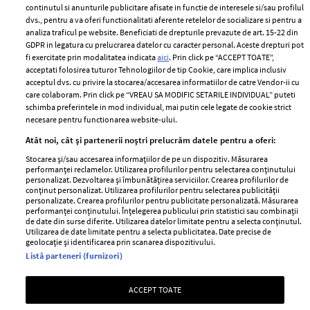
2024
continutul si anunturile publicitare afisate in functie de interesele si/sau profilul
Politica de
dvs., pentru a va oferi functionalitati aferente retelelor de socializare si pentru a
Despre ELLE
confidențialitate
analiza traficul pe website. Beneficiati de drepturile prevazute de art. 15-22 din
Romania
GDPR in legatura cu prelucrarea datelor cu caracter personal. Aceste drepturi pot
Politica de cookies
fi exercitate prin modalitatea indicata
aici
. Prin click pe “ACCEPT TOATE”,
Contact
Publicitate
acceptati folosirea tuturor Tehnologiilor de tip Cookie, care implica inclusiv
acceptul dvs. cu privire la stocarea/accesarea informatiilor de catre Vendor-ii cu
Abonamente
care colaboram. Prin click pe “VREAU SA MODIFIC SETARILE INDIVIDUAL” puteti
schimba preferintele in mod individual, mai putin cele legate de cookie strict
necesare pentru functionarea website-ului.
Stiri
Libertatea pentru
Atât noi, cât și partenerii noștri prelucrăm datele pentru a oferi:
femei
GSP
Stocarea și/sau accesarea informațiilor de pe un dispozitiv. Măsurarea
Viva
performanței reclamelor. Utilizarea profilurilor pentru selectarea conținutului
Unica
personalizat. Dezvoltarea și îmbunătățirea serviciilor. Crearea profilurilor de
Avantaje
conținut personalizat. Utilizarea profilurilor pentru selectarea publicității
Baby
personalizate. Crearea profilurilor pentru publicitate personalizată. Măsurarea
Retete practice
performanței conținutului. Înțelegerea publicului prin statistici sau combinații
Retete
de date din surse diferite. Utilizarea datelor limitate pentru a selecta conținutul.
Utilizarea de date limitate pentru a selecta publicitatea. Date precise de
geolocație și identificarea prin scanarea dispozitivului.
Pariază responsabil! Decizia ONJN nr. 821/25.09.2025.
Listă parteneri (furnizori)
Jocurile de noroc sunt interzise minorilor.
ACCEPT TOATE