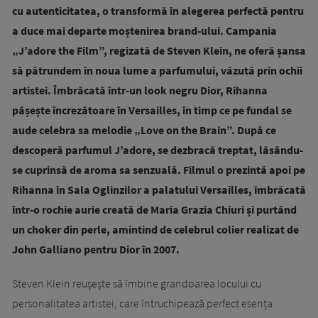
cu autenticitatea, o transformă în alegerea perfectă pentru
a duce mai departe moștenirea brand-ului. Campania
„J’adore the Film”, regizată de Steven Klein, ne oferă șansa
să pătrundem în noua lume a parfumului, văzută prin ochii
artistei. Îmbrăcată într-un look negru Dior, Rihanna
pășește încrezătoare în Versailles, în timp ce pe fundal se
aude celebra sa melodie „Love on the Brain”. După ce
descoperă parfumul J’adore, se dezbracă treptat, lăsându-
se cuprinsă de aroma sa senzuală. Filmul o prezintă apoi pe
Rihanna în Sala Oglinzilor a palatului Versailles, îmbrăcată
într-o rochie aurie creată de Maria Grazia Chiuri și purtând
un choker din perle, amintind de celebrul colier realizat de
John Galliano pentru Dior în 2007.
Steven Klein reușește să îmbine grandoarea locului cu
personalitatea artistei, care întruchipează perfect esența