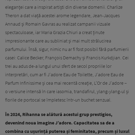
eleganței care a inspirat artiști din diverse domenii. Charlize
Theron a dat viață acestei arome legendare, Jean-Jacques
Annaud și Romain Gavras au realizat campanii vizuale
spectaculoase, iar Maria Grazia Chiuri a creat ținute
impresionante care au subliniat și mai mult strălucirea
parfumului. Însă, sigur, nimic nu ar fi fost posibil fără parfumierii
casei: Calice Becker, François Demachy și Francis Kurkdjian. Cei
trei au adus de-a lungul unui sfert de secol propriile lor
interpretări, cum ar fi J’adore Eau de Toilette, J’adore Eau de
Parfum Infinissime și cea mai recentă creație, L’Or de J’adore –
o versiune intensă în care iasomia, trandafirul, ylang-ylang-ul și
florile de portocal se împletesc într-un buchet senzual.
În 2024, Rihanna se alătură acestui grup prestigios,
devenind noua imagine J’adore. Capacitatea sa de a
combina cu ușurință puterea și feminitatea, precum și luxul