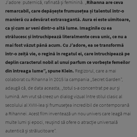
J’adore: puternică, rafinată și feminină. „
Rihanna are ceva
remarcabil, care depășește frumusețea și talentul într-o
manieră cu adevărat extravagantă. Aura ei este uimitoare,
ca și cum ar veni dintr-o altă lume. Imaginile cu ea
strălucesc și întruchipează literalmente ceva unic, ce nu a
mai fost văzut până acum. Cu J’adore, ea se transformă
într-o zeiță vie, o regină în regatul ei, care întruchipează pe
deplin caracterul nobil al unui parfum ce vorbește femeilor
din întreaga lume”, spune Klein.
Regizorul, care a mai
colaborat cu Rihanna în 2015 la campania „Secret Garden”,
adaugă că, de data aceasta, „totul s-a concentrat pe aur și
lumină. Am vrut să creez un dialog vizual între stilul clasic al
secolului al XVIII-lea și frumusețea incredibil de contemporană
a Rihannei. Acest film inventează un nou univers care leagă mai
multe lumi și epoci, reușind să ofere o atracție universală
autentică și strălucitoare”.