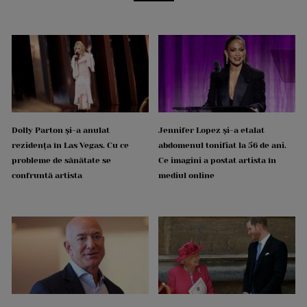
Dolly Parton și-a anulat
Jennifer Lopez și-a etalat
rezidența în Las Vegas. Cu ce
abdomenul tonifiat la 56 de ani.
probleme de sănătate se
Ce imagini a postat artista în
confruntă artista
mediul online