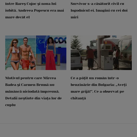
între Rareș Cojoc și noua lui
Survivor s-a căsătorit civil cu
iubită. Andreea Popescu era mai
logodnicul ei. Imagini cu cei doi
mare decât el
miri
Motivul pentru care Mircea
Ce a pățit un român într-o
Badea și Carmen Brumă nu
benzinărie din Bulgaria: „Aveți
mănâncă niciodată împreună.
mare grijă!”. Ce a observat pe
Detalii neștiute din viața lor de
chitanță
cuplu