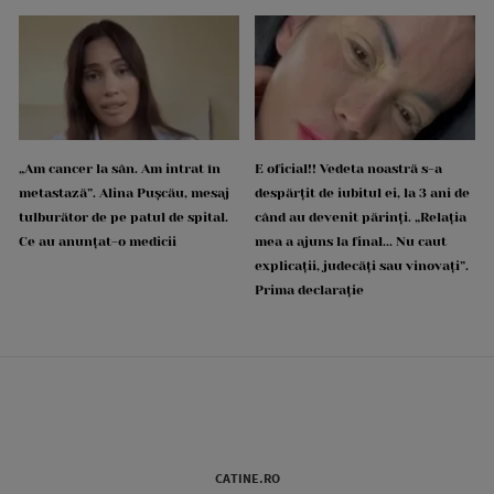
„Am cancer la sân. Am intrat în
E oficial!! Vedeta noastră s-a
metastază”. Alina Pușcău, mesaj
despărțit de iubitul ei, la 3 ani de
tulburător de pe patul de spital.
când au devenit părinți. „Relația
Ce au anunțat-o medicii
mea a ajuns la final... Nu caut
explicații, judecăți sau vinovați”.
Prima declarație
CATINE.RO