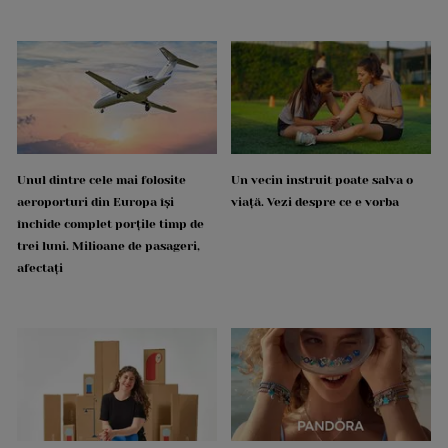
Unul dintre cele mai folosite
Un vecin instruit poate salva o
aeroporturi din Europa își
viață. Vezi despre ce e vorba
închide complet porțile timp de
trei luni. Milioane de pasageri,
afectați