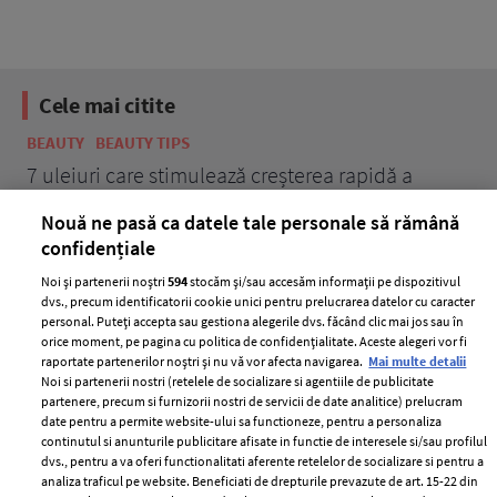
Cele mai citite
BEAUTY
BEAUTY TIPS
BE
țe
7 uleiuri care stimulează creșterea rapidă a
Ce
părului
de
Nouă ne pasă ca datele tale personale să rămână
confidențiale
Noi și partenerii noștri
594
stocăm și/sau accesăm informații pe dispozitivul
dvs., precum identificatorii cookie unici pentru prelucrarea datelor cu caracter
personal. Puteți accepta sau gestiona alegerile dvs. făcând clic mai jos sau în
orice moment, pe pagina cu politica de confidențialitate. Aceste alegeri vor fi
raportate partenerilor noștri și nu vă vor afecta navigarea.
Mai multe detalii
Noi si partenerii nostri (retelele de socializare si agentiile de publicitate
partenere, precum si furnizorii nostri de servicii de date analitice) prelucram
ELLE Style Awards
Termeni si conditii
date pentru a permite website-ului sa functioneze, pentru a personaliza
2024
continutul si anunturile publicitare afisate in functie de interesele si/sau profilul
Politica de
dvs., pentru a va oferi functionalitati aferente retelelor de socializare si pentru a
Despre ELLE
confidențialitate
analiza traficul pe website. Beneficiati de drepturile prevazute de art. 15-22 din