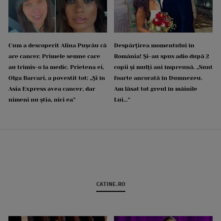
Cum a descoperit Alina Pușcău că
Despărțirea momentului în
are cancer. Primele semne care
România! Și-au spus adio după 2
au trimis-o la medic. Prietena ei,
copii și mulți ani împreună. „Sunt
Olga Barcari, a povestit tot: „Și în
foarte ancorată în Dumnezeu.
Asia Express avea cancer, dar
Am lăsat tot greul în mâinile
nimeni nu știa, nici ea”
Lui...”
CATINE.RO