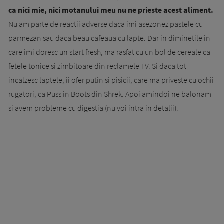
ca nici mie, nici motanului meu nu ne prieste acest aliment.
Nu am parte de reactii adverse daca imi asezonez pastele cu
parmezan sau daca beau cafeaua cu lapte. Dar in diminetile in
care imi doresc un start fresh, ma rasfat cu un bol de cereale ca
fetele tonice si zimbitoare din reclamele TV. Si daca tot
incalzesc laptele, ii ofer putin si pisicii, care ma priveste cu ochii
rugatori, ca Puss in Boots din Shrek. Apoi amindoi ne balonam
si avem probleme cu digestia (nu voi intra in detalii).