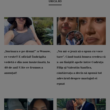
UNICA.RO
„Surioara e pe drum!” :o Wooow,
„Nu mi-e jenă să o spun cu voce
ce veste!! E oficial! Îndrăgita
tare”. Când toată lumea credea că
vedetă e din nou însărcinată, la
s-au liniștit apele între Codruța
40 de ani! Uite ce frumos a
Filip și Valentin Sanfira,
anunțat!
cântăreața a decis să spună tot
adevărul despre mariajul ei
eșuat