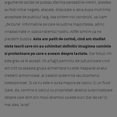
argumente solide ce puteau sfarima perceptiile vremii, acestea
au fost initial negate, atacate, disputate si abia dupa mult timp
acceptate de publicul larg. Asa sintem noi construiti, sa luam
„de bune' informatiile pe care le sustine majoritatea, adinc
inradacinate in subconstientul nostru. Altfel simtim ca ne
pierdem busola.
Asta am patit de curind, cind am studiat
niste teorii care mi-au schimbat definitiv imaginea cuminte
si protectoare pe care o aveam despre lactate.
Dar totusi imi
este greu sa le accept. Mi-a fugit pamintul de sub picioare cind
am citit ca aceasta grupa alimentara nu este neaparat aliatul
cresterii armonioase, al oaselor puternice sau dusmanul
osteoporozei. Si ca nu este o sursa majora de calciu. Ci un fluid
(care, da, contine si calciu) cu proprietati absolut surprinzatoare
despre care stim din mosi-stramosi ca este bun! Dar de ce? Si
mai ales, la ce?