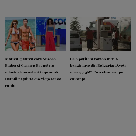
Motivul pentru care Mircea
Ce a pățit un român într-o
Badea și Carmen Brumă nu
benzinărie din Bulgaria: „Aveți
mănâncă niciodată împreună.
mare grijă!”. Ce a observat pe
Detalii neștiute din viața lor de
chitanță
cuplu