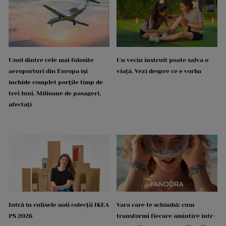
Unul dintre cele mai folosite
Un vecin instruit poate salva o
aeroporturi din Europa își
viață. Vezi despre ce e vorba
închide complet porțile timp de
trei luni. Milioane de pasageri,
afectați
Intră în culisele noii colecții IKEA
Vara care te schimbă: cum
PS 2026
transformi fiecare amintire într-