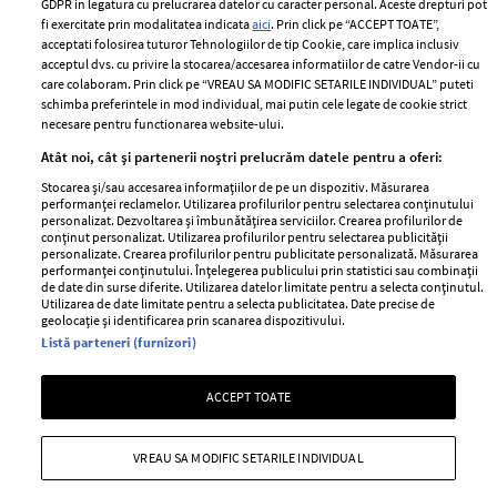
Romania
GDPR in legatura cu prelucrarea datelor cu caracter personal. Aceste drepturi pot
Politica de cookies
fi exercitate prin modalitatea indicata
aici
. Prin click pe “ACCEPT TOATE”,
Contact
Publicitate
acceptati folosirea tuturor Tehnologiilor de tip Cookie, care implica inclusiv
acceptul dvs. cu privire la stocarea/accesarea informatiilor de catre Vendor-ii cu
Abonamente
care colaboram. Prin click pe “VREAU SA MODIFIC SETARILE INDIVIDUAL” puteti
schimba preferintele in mod individual, mai putin cele legate de cookie strict
necesare pentru functionarea website-ului.
Stiri
Libertatea pentru
Atât noi, cât și partenerii noștri prelucrăm datele pentru a oferi:
femei
GSP
Stocarea și/sau accesarea informațiilor de pe un dispozitiv. Măsurarea
Viva
performanței reclamelor. Utilizarea profilurilor pentru selectarea conținutului
Unica
personalizat. Dezvoltarea și îmbunătățirea serviciilor. Crearea profilurilor de
Avantaje
conținut personalizat. Utilizarea profilurilor pentru selectarea publicității
Baby
personalizate. Crearea profilurilor pentru publicitate personalizată. Măsurarea
Retete practice
performanței conținutului. Înțelegerea publicului prin statistici sau combinații
Retete
de date din surse diferite. Utilizarea datelor limitate pentru a selecta conținutul.
Utilizarea de date limitate pentru a selecta publicitatea. Date precise de
geolocație și identificarea prin scanarea dispozitivului.
Pariază responsabil! Decizia ONJN nr. 821/25.09.2025.
Listă parteneri (furnizori)
Jocurile de noroc sunt interzise minorilor.
ACCEPT TOATE
Copyright © 2026 Ringier Romania SRL
VREAU SA MODIFIC SETARILE INDIVIDUAL