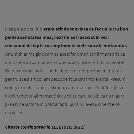
Insa pina de curind
eram atit de convinsa ca fac un lucru bun
pentru sanatatea mea, incit nu as fi asociat in veci
consumul de lapte cu simptomele mele sau ale motanului.
Hm, si chiar ma gindeam ca acest fenomen confirma teoria ca
animalele de companie ne preiau starile fizice. Cita naivitate!
Dar nu ma mai pot ascunde dupa cires: dupa documentarea
pentru acest articol am descoperit ca sint intoleranta! Precum
colegele mele Lioara si Miruna, care si-au facut York Test (testul
intolerantelor alimentare) si au citit negru pe alb ca nu digera
prea bine lactoza in pofida faptului ca nu aveau cine stie ce
neplaceri.
Citeste continuarea in ELLE IULIE 2012!