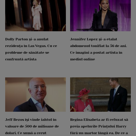
Dolly Parton și-a anulat
Jennifer Lopez și-a etalat
rezidența în Las Vegas. Cu ce
abdomenul tonifiat la 56 de ani.
probleme de sănătate se
Ce imagini a postat artista în
confruntă artista
mediul online
Jeff Bezos își vinde iahtul în
Regina Elisabeta ar fi refuzat să
valoare de 500 de milioane de
preia apelurile Prințului Harry
dolari. Ce sumă a cerut
fără un martor lângă ea. De ce a