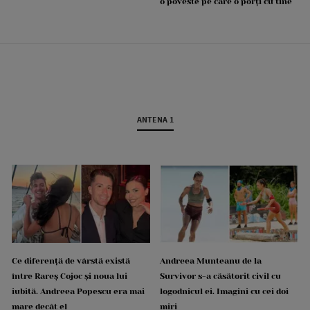
o poveste pe care o porți cu tine
ANTENA 1
Ce diferență de vârstă există
Andreea Munteanu de la
între Rareș Cojoc și noua lui
Survivor s-a căsătorit civil cu
iubită. Andreea Popescu era mai
logodnicul ei. Imagini cu cei doi
mare decât el
miri