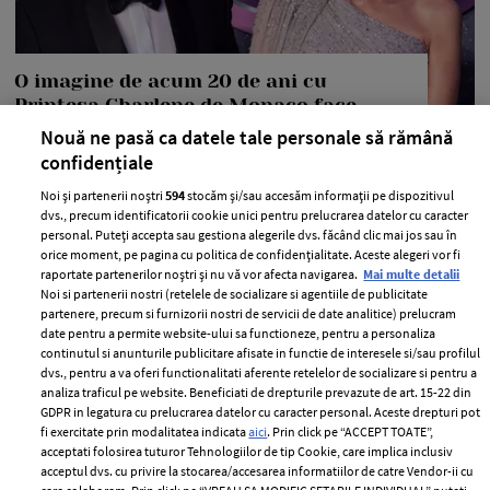
O imagine de acum 20 de ani cu
Prințesa Charlene de Monaco face
valuri pe internet. Care este motivul
Nouă ne pasă ca datele tale personale să rămână
confidențiale
—
PEOPLE
06 august 2026
Noi și partenerii noștri
594
stocăm și/sau accesăm informații pe dispozitivul
O fotografie realizată în 2007 cu Prințesa Charlene de
dvs., precum identificatorii cookie unici pentru prelucrarea datelor cu caracter
Monaco a scos la iveală un aspect inedit.
personal. Puteți accepta sau gestiona alegerile dvs. făcând clic mai jos sau în
orice moment, pe pagina cu politica de confidențialitate. Aceste alegeri vor fi
+ MAI MULTE
raportate partenerilor noștri și nu vă vor afecta navigarea.
Mai multe detalii
Noi si partenerii nostri (retelele de socializare si agentiile de publicitate
partenere, precum si furnizorii nostri de servicii de date analitice) prelucram
date pentru a permite website-ului sa functioneze, pentru a personaliza
continutul si anunturile publicitare afisate in functie de interesele si/sau profilul
dvs., pentru a va oferi functionalitati aferente retelelor de socializare si pentru a
analiza traficul pe website. Beneficiati de drepturile prevazute de art. 15-22 din
GDPR in legatura cu prelucrarea datelor cu caracter personal. Aceste drepturi pot
fi exercitate prin modalitatea indicata
aici
. Prin click pe “ACCEPT TOATE”,
acceptati folosirea tuturor Tehnologiilor de tip Cookie, care implica inclusiv
acceptul dvs. cu privire la stocarea/accesarea informatiilor de catre Vendor-ii cu