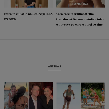
Intră în culisele noii colecții IKEA
Vara care te schimbă: cum
PS 2026
transformi fiecare amintire într-
o poveste pe care o porți cu tine
ANTENA 1