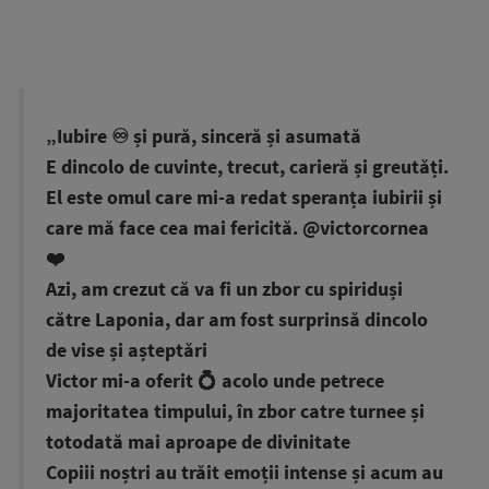
„Iubire ♾️ și pură, sinceră și asumată
E dincolo de cuvinte, trecut, carieră și greutăți.
El este omul care mi-a redat speranța iubirii și
care mă face cea mai fericită. @victorcornea
❤️
Azi, am crezut că va fi un zbor cu spiriduși
către Laponia, dar am fost surprinsă dincolo
de vise și așteptări
Victor mi-a oferit 💍 acolo unde petrece
majoritatea timpului, în zbor catre turnee și
totodată mai aproape de divinitate
Copiii noștri au trăit emoții intense și acum au