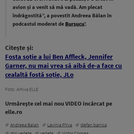
avion și a venit să mă vadă. Am plecat
îndrăgostită”, a povestit Andreea Bălan în
podcastul moderat de
Bursucu’
.
Citește și:
Fosta soție a lui Ben Affleck, Jennifer
Garner, nu mai vrea să aibă de-a face cu
cealaltă fostă soție, JLo
Foto: Arhiva ELLE
Urmăreşte cel mai nou VIDEO incărcat pe
elle.ro
Andreea Balan
Lavinia Pîrva
stefan banica
stiri vedete
vedete
Victor Cornea