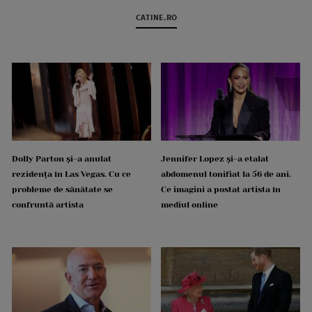
CATINE.RO
Dolly Parton și-a anulat
Jennifer Lopez și-a etalat
rezidența în Las Vegas. Cu ce
abdomenul tonifiat la 56 de ani.
probleme de sănătate se
Ce imagini a postat artista în
confruntă artista
mediul online