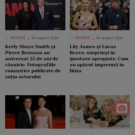
—
PEOPLE
06 august 2026
—
PEOPLE
06 august 2026
Keely Shaye Smith și
Lily James și Lucas
Pierce Brosnan au
Bravo, surprinși în
aniversat 25 de ani de
ipostaze apropiate. Cum
căsnicie. Fotografiile
au apărut împreună în
romantice publicate de
Ibiza
soția actorului