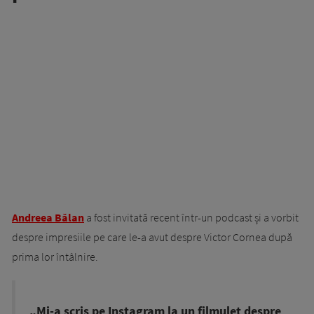
Andreea Bălan
a fost invitată recent într-un podcast și a vorbit
despre impresiile pe care le-a avut despre Victor Cornea după
prima lor întâlnire.
„Mi-a scris pe Instagram la un filmuleț despre