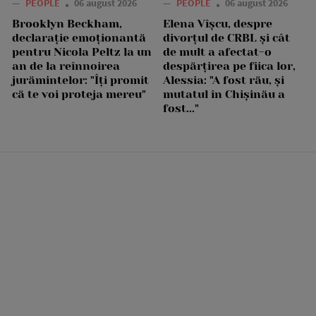
—
PEOPLE
06 august 2026
—
PEOPLE
06 august 2026
Brooklyn Beckham,
Elena Vîșcu, despre
declarație emoționantă
divorțul de CRBL și cât
pentru Nicola Peltz la un
de mult a afectat-o
an de la reînnoirea
despărțirea pe fiica lor,
jurămintelor: "Îți promit
Alessia: "A fost rău, și
că te voi proteja mereu"
mutatul în Chișinău a
fost..."