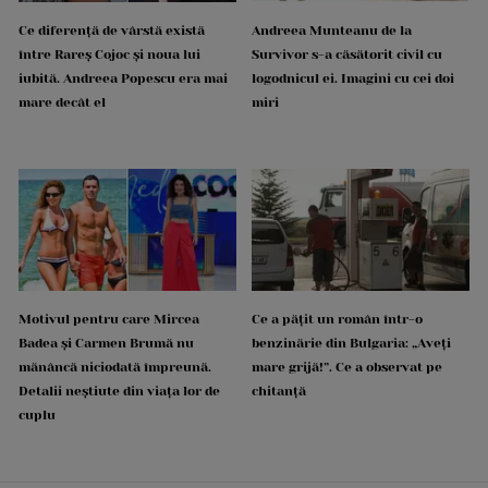
Ce diferență de vârstă există
Andreea Munteanu de la
între Rareș Cojoc și noua lui
Survivor s-a căsătorit civil cu
iubită. Andreea Popescu era mai
logodnicul ei. Imagini cu cei doi
mare decât el
miri
Motivul pentru care Mircea
Ce a pățit un român într-o
Badea și Carmen Brumă nu
benzinărie din Bulgaria: „Aveți
mănâncă niciodată împreună.
mare grijă!”. Ce a observat pe
Detalii neștiute din viața lor de
chitanță
cuplu