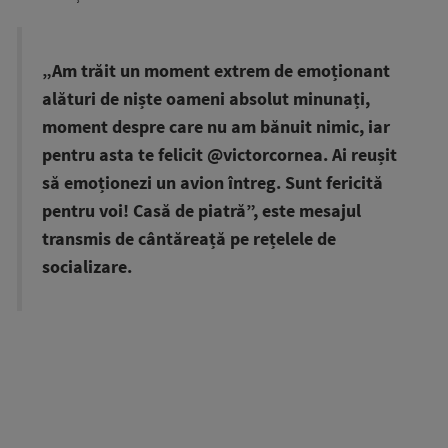
„Am trăit un moment extrem de emoționant
alături de niște oameni absolut minunați,
moment despre care nu am bănuit nimic, iar
pentru asta te felicit @victorcornea. Ai reușit
să emoționezi un avion întreg. Sunt fericită
pentru voi! Casă de piatră”, este mesajul
transmis de cântăreață pe rețelele de
socializare.