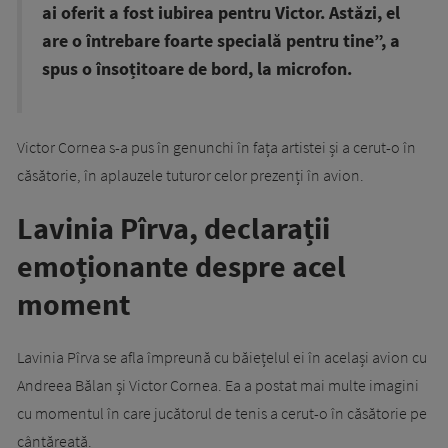
ai oferit a fost iubirea pentru Victor. Astăzi, el
are o întrebare foarte specială pentru tine”, a
spus o însoțitoare de bord, la microfon.
Victor Cornea s-a pus în genunchi în fața artistei și a cerut-o în
căsătorie, în aplauzele tuturor celor prezenți în avion.
Lavinia Pîrva, declarații
emoționante despre acel
moment
Lavinia Pîrva se afla împreună cu băiețelul ei în același avion cu
Andreea Bălan și Victor Cornea. Ea a postat mai multe imagini
cu momentul în care jucătorul de tenis a cerut-o în căsătorie pe
cântăreață.