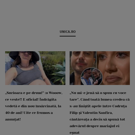
UNICA.RO
„Surioara e pe drum!” :o Wooow,
„Nu mi-e jenă să o spun cu voce
ce veste!! E oficial! Îndrăgita
tare”. Când toată lumea credea că
vedetă e din nou însărcinată, la
s-au liniștit apele între Codruța
40 de ani! Uite ce frumos a
Filip și Valentin Sanfira,
anunțat!
cântăreața a decis să spună tot
adevărul despre mariajul ei
eșuat