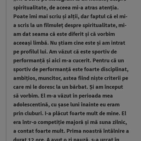
spiritualitate, de aceea mi-a atras atenția.
Poate îmi mai scriu și alții, dar faptul că el mi-
a scris la un filmuleț despre spiritualitate, mi-
am dat seama că este diferit și că vorbim
aceeași limbă. Nu știam cine este și am intrat
pe profilul lui. Am văzut că este sportiv de
performanță și aici m-a cucerit. Pentru că un
sportiv de performanță este foarte disciplinat,
ambițios, muncitor, astea fiind niște criterii pe
care mi le doresc la un bărbat. Și am început
să vorbim. El m-a văzut în perioada mea
adolescentină, cu șase luni înainte eu eram
prin cluburi. I-a plăcut foarte mult de mine. El
era într-o competiție majoră și mă suna zilnic,
a contat foarte mult. Prima noastră întâlnire a
durat 12 ore. A avut o zi pauză, s-a urcat în