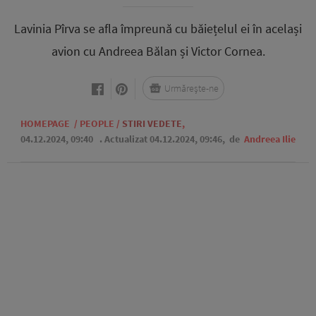
Lavinia Pîrva se afla împreună cu băiețelul ei în același
avion cu Andreea Bălan și Victor Cornea.
Urmărește-ne
HOMEPAGE
/
PEOPLE
/
STIRI VEDETE
,
04.12.2024, 09:40
. Actualizat 04.12.2024, 09:46,
de
Andreea Ilie