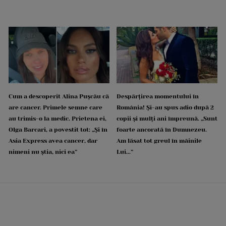
Cum a descoperit Alina Pușcău că
Despărțirea momentului în
are cancer. Primele semne care
România! Și-au spus adio după 2
au trimis-o la medic. Prietena ei,
copii și mulți ani împreună. „Sunt
Olga Barcari, a povestit tot: „Și în
foarte ancorată în Dumnezeu.
Asia Express avea cancer, dar
Am lăsat tot greul în mâinile
nimeni nu știa, nici ea”
Lui...”