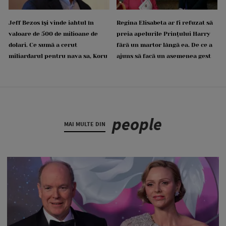
Jeff Bezos își vinde iahtul în
Regina Elisabeta ar fi refuzat să
valoare de 500 de milioane de
preia apelurile Prințului Harry
dolari. Ce sumă a cerut
fără un martor lângă ea. De ce a
miliardarul pentru nava sa, Koru
ajuns să facă un asemenea gest
people
MAI MULTE DIN