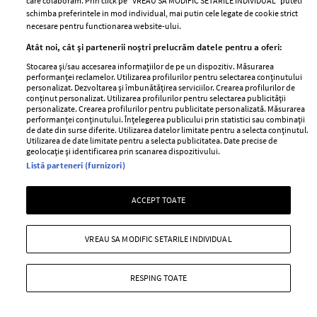
care colaboram. Prin click pe “VREAU SA MODIFIC SETARILE INDIVIDUAL” puteti
schimba preferintele in mod individual, mai putin cele legate de cookie strict
necesare pentru functionarea website-ului.
Atât noi, cât și partenerii noștri prelucrăm datele pentru a oferi:
Stocarea și/sau accesarea informațiilor de pe un dispozitiv. Măsurarea
Lora, declarații sincere despre
performanței reclamelor. Utilizarea profilurilor pentru selectarea conținutului
personalizat. Dezvoltarea și îmbunătățirea serviciilor. Crearea profilurilor de
problemele ei de sănătate. Ce diagnostic
conținut personalizat. Utilizarea profilurilor pentru selectarea publicității
i-au dat medicii
personalizate. Crearea profilurilor pentru publicitate personalizată. Măsurarea
performanței conținutului. Înțelegerea publicului prin statistici sau combinații
de date din surse diferite. Utilizarea datelor limitate pentru a selecta conținutul.
—
PEOPLE
06 august 2026
Utilizarea de date limitate pentru a selecta publicitatea. Date precise de
geolocație și identificarea prin scanarea dispozitivului.
Lora a dezvăluit că se confruntă cu mai multe probleme
Listă parteneri (furnizori)
de sănătate.
+ MAI MULTE
ACCEPT TOATE
VREAU SA MODIFIC SETARILE INDIVIDUAL
RESPING TOATE